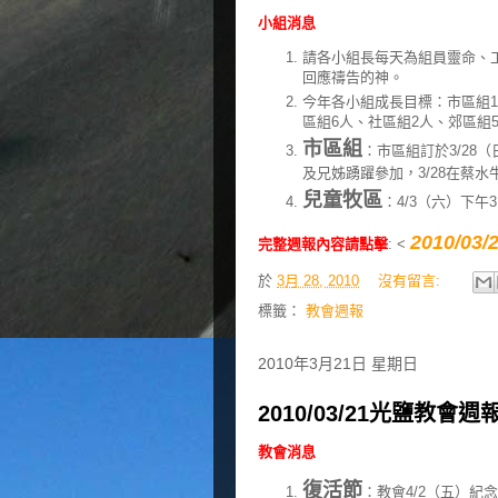
小組消息
請各小組長每天為組員靈命、
回應禱告的神。
今年各小組成長目標：市區組1
區組6人、社區組2人、郊區組
市區組
：市區組訂於3/28（
及兄姊踴躍參加，3/28在蔡
兒童牧區
：4/3（六）下午
2010/0
完整週報內容請點擊
: <
於
3月 28, 2010
沒有留言:
標籤：
教會週報
2010年3月21日 星期日
2010/03/21光鹽教會週
教會消息
復活節
：教會4/2（五）