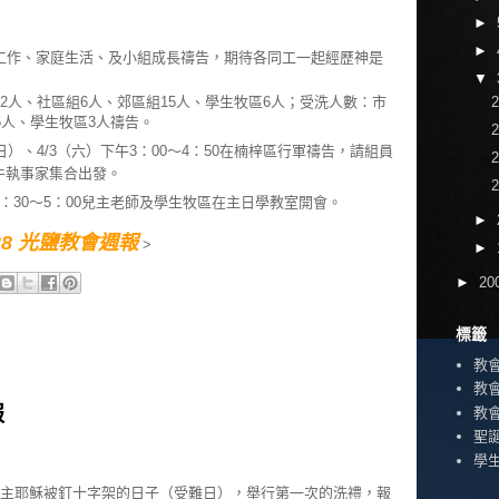
►
►
工作、家庭生活、及小組成長禱告，期待各同工一起經歷神是
▼
2人、社區組6人、郊區組15人、學生牧區6人；受洗人數：市
5人、學生牧區3人禱告。
日）、4/3（六）下午3：00～4：50在楠梓區行軍禱告，請組員
水牛執事家集合出發。
3：30～5：00兒主老師及學生牧區在主日學教室開會。
►
3/28 光鹽教會週報
>
►
►
20
標籤
教
教
報
教
聖
學
紀念主耶穌被釘十字架的日子（受難日），舉行第一次的洗禮，報