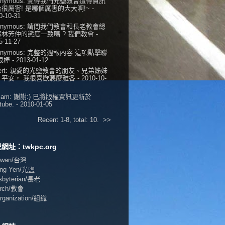
onymous:
覺得我們光鹽教會這得資訊
很厲害! 是哪個厲害的大大啊!~
-
0-10-31
onymous:
請問我們教會和長老教會總
事林芳仲的態度一致嗎 ? 我們教會
-
5-11-27
onymous:
完整的週報內容 這項點擊聯
 很棒
- 2013-01-12
ert:
親愛的光鹽教會的朋友、兄弟姊妹
，平安， 我很喜歡聽廖雅各
- 2010-10-
iam:
謝謝:) 已將版權資訊更新於
tube.
- 2010-01-05
Recent 1-8, total: 10.
>>
網址：twkpc.org
aiwan/台灣
ang-Yen/光鹽
esbyterian/長老
urch/教會
Organization/組織