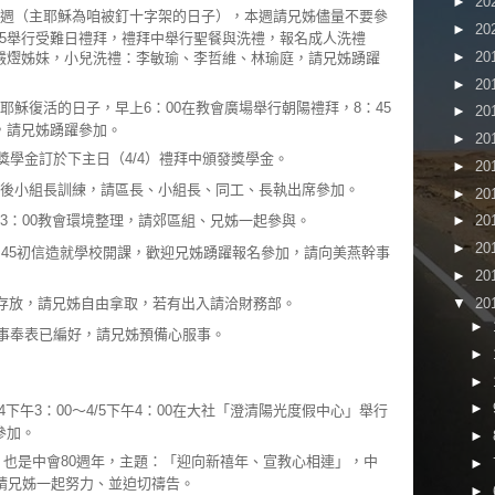
►
20
週（主耶穌為咱被釘十字架的日子），本週請兄姊儘量不要參
►
20
：45舉行受難日禮拜，禮拜中舉行聖餐與洗禮，報名成人洗禮
►
20
嚴熤姊妹，小兒洗禮：李敏瑜、李哲維、林瑜庭，請兄姊踴躍
►
20
主耶穌復活的日子，早上6：00在教會廣場舉行朝陽禮拜，8：45
►
20
，請兄姊踴躍參加。
►
20
獎學金訂於下主日（4/4）禮拜中頒發獎學金。
►
20
後小組長訓練，請區長、小組長、同工、長執出席參加。
►
20
3：00教會環境整理，請郊區組、兄姊一起參與。
►
20
►
20
7：45初信造就學校開課，歡迎兄姊踴躍報名參加，請向美燕幹事
►
20
▼
20
存放，請兄姊自由拿取，若有出入請洽財務部。
►
季事奉表已編好，請兄姊預備心服事。
►
►
►
4下午3：00～4/5下午4：00在大社「澄清陽光度假中心」舉行
參加。
►
年，也是中會80週年，主題：「迎向新禧年、宣教心相連」，中
►
請兄姊一起努力、並迫切禱告。
►