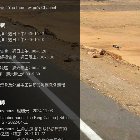
：YouTube:
twkpc's Channel
時間
拜：週日上午
8:45~10:15
：週日上午8:45~10:10
-------------------------
告會：週日上午8:00~
8:20
經禱告會：週三晚上7:30~8:30
-------------------------
牧區：週六晚上7:00~8:30
隊：
週六晚上8:00~9:30
-------------------------
聚會及外展事工請參閱
每週教會週報
回應
onymous:
粗糙米
- 2024-11-03
shiaobermann:
The King Casino | Situs
i S
- 2022-04-11
onymous:
生命之道 论到从起初原有的
命之道，路加
- 2021-01-22