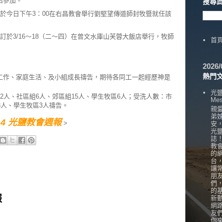
名參加。
搜尋
於今日下午3：00在右昌教會舉行劉堅望傳道師封牧暨就任該
訂於3/16～18（二～四）在曾文水庫山芙蓉大飯店舉行，牧師
首
202
熱門
工作、家庭生活、及小組成長禱告，期待各同工一起經歷神是
光
2人、社區組6人、郊區組15人、學生牧區6人；受洗人數：市
Mes
3人、學生牧區3人禱告。
親
弟
3/14 光鹽教會週報
>
安
光
誌
教
的
台
讓
朋
們
的
報
新
網
友
你