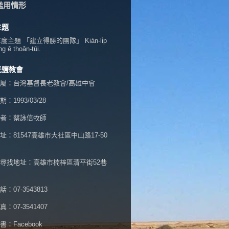
濫用情形
主題
年度主題 「建立得勝的團隊」 Kiàn-li̍p
ng ê thoân-tūi.
光鹽教會
屬：台灣基督長老教會/高雄中會
：1993/03/28
者：蔡詠信牧師
址：
81547高雄市大社區中山路17-50
尋找地址：高雄市楠梓區清平街52巷
：07-3543813
：07-3541407
書：
Facebook