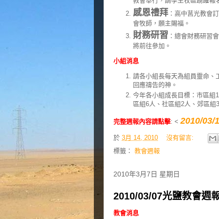
教會舉行，請學生牧區踴躍報
感恩禮拜
：高中莒光教會訂
會牧師，願主賜福。
財務研習
：總會財務研習會
將前往參加。
小組消息
請各小組長每天為組員靈命、
回應禱告的神。
今年各小組成長目標：市區組1
區組6人、社區組2人、郊區組
2010/0
完整週報內容請點擊
: <
於
3月 14, 2010
沒有留言:
標籤：
教會週報
2010年3月7日 星期日
2010/03/07光鹽教會週
教會消息