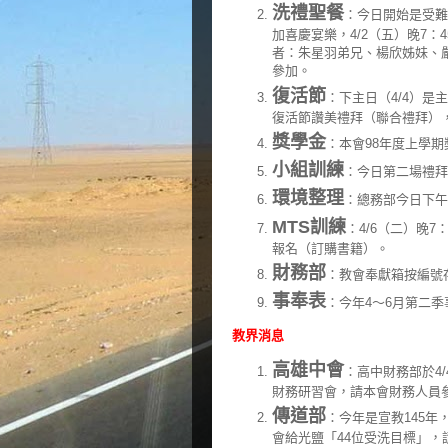
洗禮聖餐
：今日開始是受難
加喜慶宴樂，4/2（五）晚7
者：朱星羽弟兄、楊欣姊妹、
參加。
復活節
：下主日（4/4）是
復活節讚美禮拜（聯合禮拜）
獎學金
：本會98年度上學期
小組訓練
：今日第二場禮拜
環境整理
：總務部今日下午
MTS訓練
：4/6（二）晚
報名（訂購書籍）。
財務部
：教會奉獻箱按編號
事奉表
：今年4～6月第二
教界消息
高雄中會
：高中財務部於4/
財務研習會，請本會財務人員
傳道部
：今年是宣教145
會給光鹽「44位受洗目標」，