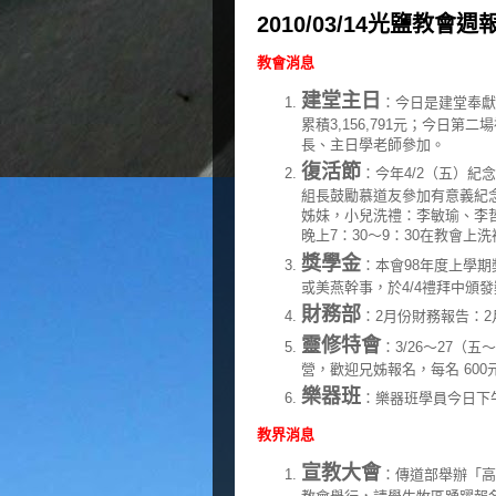
2010/03/14光鹽教會週
教會消息
建堂主日
：今日是建堂奉獻
累積3,156,791元；今日
長、主日學老師參加。
復活節
：今年4/2（五）
組長鼓勵慕道友參加有意義紀
姊妹，小兒洗禮：李敏瑜、李哲
晚上7：30～9：30在教會上
獎學金
：本會98年度上學期
或美燕幹事，於4/4禮拜中頒
財務部
：2月份財務報告：2月份
靈修特會
：3/26～27
營，歡迎兄姊報名，每名 600
樂器班
：樂器班學員今日下午
教界消息
宣教大會
：傳道部舉辦「高