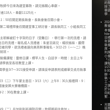
的
牧師今日來為建堂募款，請兄姊關心奉獻。
除
華
118人，奉獻11125元。
學..
11：50召開定期長執會，長執會後召開小會。
202
教
4）第二場禮拜後召開建堂事工研討會，請長執同工、小組長同工
本會
hōe
日
紀念主耶穌被釘十字架的日子（受難日），舉行第一次的洗禮，請
年
念日的洗禮，報名成人洗禮者：朱星羽弟兄、楊欣姊妹、嚴熤
執
維同學，欲洗禮者速向美燕幹事報名。3/22-23（一～二）晚
席
造就班。
列
小會
裝備課程：靈修日課、標竿人生、白話字，時間：主日上午
「
課，請學員至各班教室上課。
課
1/
獎學金3/7～3/21接受申請，請填妥申請表附成績單交貞月執事
9:0
辦
執
23（二）下午蒙主恩召，3/13（六）上午8：30入殮禮拜、9：
工
之
隨後安葬大寮橄欖園。
於1
2：30在教會上課。
向
聖..
光
區
3/9（二）在加利利祈禱院召開，牧師將前往參加。