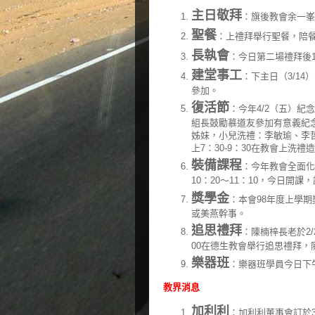
主日敬拜
：旗後教會余一峯
聖餐
：上禮拜舉行聖餐，陪餐者
長執會
：今日第二場禮拜後
建堂事工
：下主日（3/1
參加。
復活節
：今年4/2（五）
組長鼓勵慕道友參加有意義紀
姊妹，小兒洗禮：李敏瑜、李哲
上7：30-9：30在教會上洗禮
裝備課程
：今年教會全面化
10：20～11：10，今日開
獎學金
：本會98年度上學期
或美燕幹事。
追思禮拜
：陳楠梓長老於2/
00在德生教會舉行追思禮拜，
樂器班
：樂器班學員今日下午
教界消息
加利利
：加利利董事會訂於