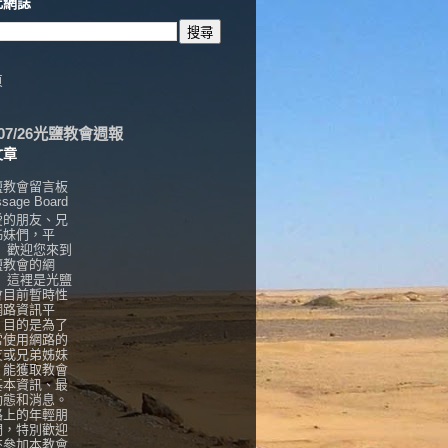
此網誌
頁
6/07/26光鹽教會週報
文章
鹽教會留言板
sage Board
愛的朋友、兄
姊妹們，平
， 歡迎您來到
鹽教會的網
！ 這裡是光鹽
會目前暫時性
網路資訊平
，目的是為了
常使用網路的
友或兄弟姊妹
，能獲取教會
基本資訊、最
動態和消息。
路上的年輕朋
們，特別歡迎
來參加本教會