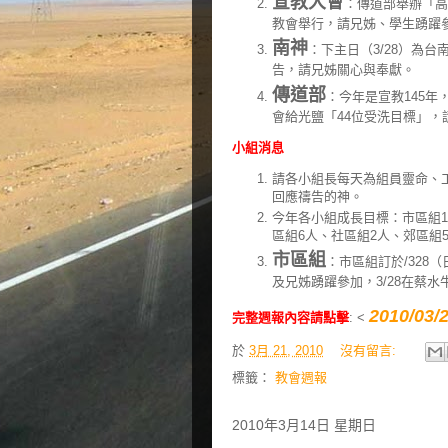
宣教大會
：傳道部舉辦「高
教會舉行，請兄姊、學生踴躍參
南神
：下主日（3/28）為
告，請兄姊關心與奉獻。
傳道部
：今年是宣教145
會給光鹽「44位受洗目標」，
小組消息
請各小組長每天為組員靈命、
回應禱告的神。
今年各小組成長目標：市區組1
區組6人、社區組2人、郊區組
市區組
：市區組訂於/328（
及兄姊踴躍參加，3/28在蔡
2010/0
完整週報內容請點擊
: <
於
3月 21, 2010
沒有留言:
標籤：
教會週報
2010年3月14日 星期日