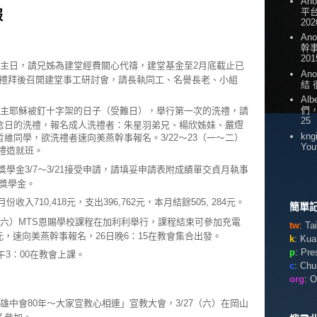
An
平台
報
202
An
幹
201
主日，請兄姊為建堂經費關心代禱，建堂基金至2月底截止已
An
第二場禮拜後召開建堂事工研討會，請長執同工、名譽長老、小組
結
Alb
們
紀念主耶穌被釘十字架的日子（受難日），舉行第一次的洗禮，請
25
念日的洗禮，報名成人洗禮者：朱星羽弟兄、楊欣姊妹、嚴熤
kng
維同學，欲洗禮者速向美燕幹事報名。3/22～23（一～二）
You
洗禮造就班。
獎學金3/7～3/21接受申請，請填妥申請表附成績單交貞月執事
發獎學金。
收入710,418元，支出396,762元，本月結餘505, 284元。
簡單記
（五～六）MTS恩賜學校課程在加利利舉行，課程結束可參加充電
tw
: T
元，速向美燕幹事報名，26日晚6：15在教會集合出發。
k
: Ku
p
: Pr
3：00在教會上課。
c
: Ch
org
: 
雄中會80年～大家宣教心相連」宣教大會，3/27（六）在岡山