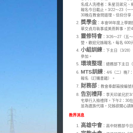
名成人洗禮者：朱星羽弟兄、
報名今日截止。3/22～23（一
30晚在教會問道理、信仰分享
獎學金
：本會98年度上學期
單交貞月執事或美燕幹事，於4
靈修特會
：3/26～27
營，歡迎兄姊報名，每名 600
小組訓練
：下主日（3/2
參加。
環境整理
：總務部下主日（
MTS訓練
：4/6（二）晚
報名（訂購書籍）。
財務部
：教會奉獻箱按編號
告別禮拜
：李天印弟兄於3/
宅舉行入殮禮拜，下午2：30
並為遺族代禱，兄姊欲關心請轉
教界消息
高雄中會
：高中財務部今日