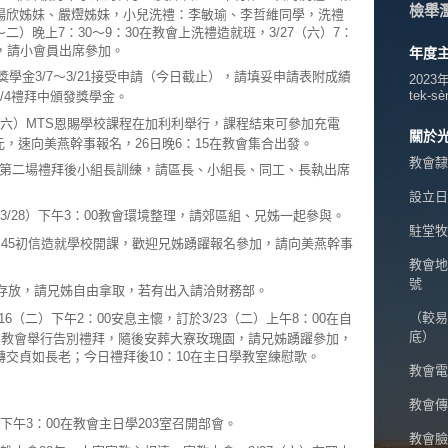
檢舉
楊欣姊妹、嚴熤姊妹，小兒洗禮：李敏瑜、李哲維同學，洗禮
～二）晚上7：30～9：30在教會上洗禮造就班，3/27（六）7：
，請小會員出席參加。
年度
獎學金3/7～3/21接受申請（今日截止），請填妥申請表附成績
2023
tek-sè
/4禮拜中頒發獎學金。
（五～六）MTS恩賜學校課程在加利利舉行，課程結束可參加充電
關於
元，速向美燕幹事報名，26日晚6：15在教會集合出發。
教會隸
8）第二場禮拜後小組長訓練，請區長、小組長、同工、長執出席
設立日期
3/28）下午3：00教會環境整理，請郊區組、兄姊一起參與。
駐堂牧
7：45初信造就學校開課，歡迎兄姊踴躍報名參加，請向美燕幹事
教會地
號
存放，請兄姊自由拿取，若有出入請洽財務部。
（較易
16（二）下午2：00安息主懷，訂於3/23（二）上午8：00在自
底）
在教會舉行告別禮拜，隨後安葬大寮玫瑰園，請兄姊踴躍參加，
交貞如長老；今日禮拜後10：10在主日學教室練慰歌。
教會電話
教會傳真
下午3：00在教會主日學203室召開部會。
教會臉