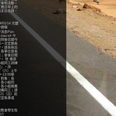
聚會和活動。
了週日早上的
語主日崇拜，
.
4/01/14 光鹽
會週報
消息Pún-
 siau-sit 今
禮拜後召開今
第一次定期長
會，請長執出
，各單位首長
席；會後召開
。 牧 養部
小組同工訓練
程」，改
27（六）上午
0~13:00舉
，對象：長
、各小組同
、各小組推薦
儲備同工；請
/21（日）前
紀宣執事或
.
鹽教會學生牧
簡介