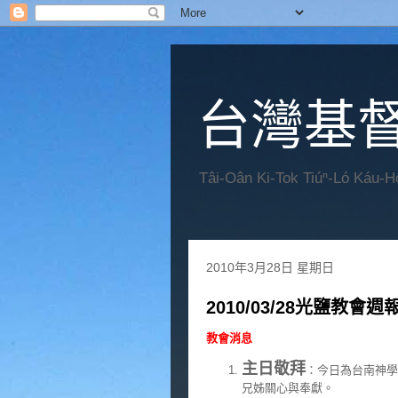
台灣基
Tâi-Oân Ki-Tok Tiúⁿ-Ló Káu-
2010年3月28日 星期日
2010/03/28光鹽教會週
教會消息
主日敬拜
：今日為台南神學
兄姊關心與奉獻。