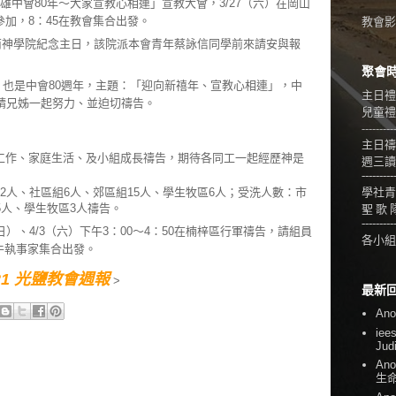
雄中會80年～大家宣教心相連」宣教大會，3/27（六）在岡山
加，8：45在教會集合出發。
教會影音
台南神學院紀念主日，該院派本會青年蔡詠信同學前來請安與報
聚會
年，也是中會80週年，主題：「迎向新禧年、宣教心相連」，中
主日禮
請兄姊一起努力、並迫切禱告。
兒童禮拜
---------
主日禱
工作、家庭生活、及小組成長禱告，期待各同工一起經歷神是
週三讀
---------
2人、社區組6人、郊區組15人、學生牧區6人；受洗人數：市
學社青
5人、學生牧區3人禱告。
聖 歌 
---------
日）、4/3（六）下午3：00～4：50在楠梓區行軍禱告，請組員
各小組
水牛執事家集合出發。
3/21 光鹽教會週報
>
最新
An
iee
Jud
An
生