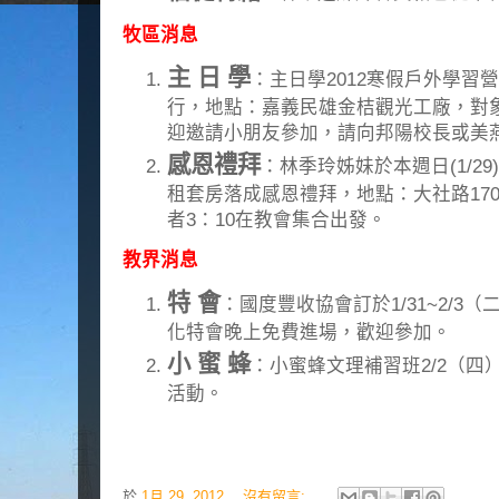
牧區消息
主 日 學
：主日學2012寒假戶外學習營
行，地點：嘉義民雄金桔觀光工廠，對象
迎邀請小朋友參加，請向邦陽校長或美
感恩禮拜
：林季玲姊妹於本週日(1/2
租套房落成感恩禮拜，地點：大社路17
者3：10在教會集合出發。
教界消息
特 會
：國度豐收協會訂於1/31~2/3
化特會晚上免費進場，歡迎參加。
小 蜜 蜂
：小蜜蜂文理補習班2/2（
活動。
於
1月 29, 2012
沒有留言: