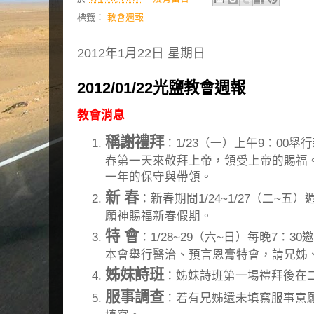
標籤：
教會週報
2012年1月22日 星期日
2012/01/22光鹽教會週報
教會消息
稱謝禮拜
：1/23（一）上午9：00
春第一天來敬拜上帝，領受上帝的賜福
一年的保守與帶領。
新 春
：新春期間1/24~1/27（二~五
願神賜福新春假期。
特 會
：1/28~29（六~日）每晚7：
本會舉行醫治、預言恩膏特會，請兄姊
姊妹詩班
：姊妹詩班第一場禮拜後在
服事調查
：若有兄姊還未填寫服事意