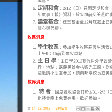
填寫。
定期和會
：2/12（日）召開定期和
年度事工報告資料，於1/29前交美燕幹
建堂基金
：建堂基金至12月底截止已累積
關心與代禱。
牧區消息
學生牧區
：參加學生牧區寒假生活營1/27
上午9：15前到達火車站。
主 日 學
：主日學2012寒假戶外學習營
行，地點：嘉義民雄金桔觀光工廠，對象
迎邀請小朋友參加，請向邦陽校長或美
教界消息
特 會
：國度豐收協會訂於1/31~2/
化特會晚上免費進場，歡迎參加。
於
1月 22, 2012
沒有留言: