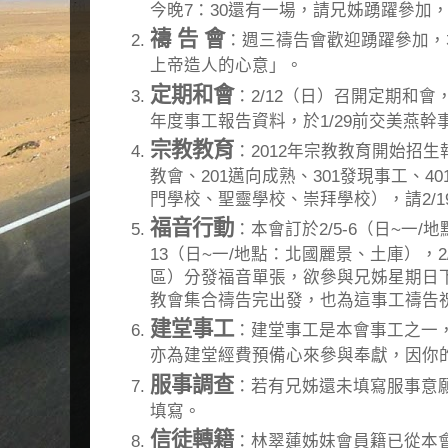
今晚7：30還有一場，請兄姊踴躍參加
禱 告 會
：週三禱告會歡迎踴躍參加，
上帝造人的心意」。
定期和會
：2/12（日）召開定期和
年度事工報告資料，於1/29前交美燕幹
宗教教育
：2012年宗教教育開始招生
教會、201邁向成熟、301發現事工、
門學校、聖靈學校、崇拜學校），請2/
福音行動
：本會訂於2/5-6（日~一/地
13（日~一/地點：北國麗景、土庫），2/
區）分發福音單張，欲參與兄姊星期日下午
教會集合禱告完出發，也為這事工禱告
建堂事工
：建堂事工是本會事工之一
亦為建堂經費預備心來參與奉獻，因你
服事調查
：若有兄姊還未填寫服事意
填寫。
信徒轉籍
：林翠蓮姊妹會員籍已從本