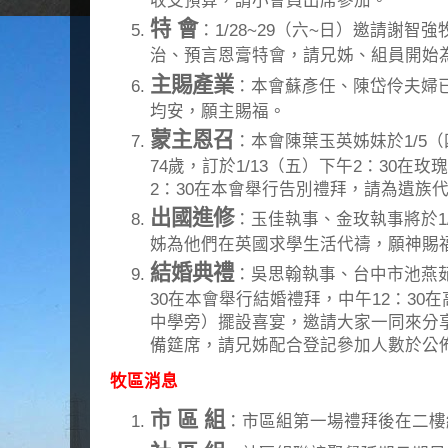
收支預算，請小會員出席參加。
特 會
：1/28~29（六~日）邀請謝
治、預言恩膏特會，請兄姊、組員開始
主賜產業
：本會蘇彥任、陳岱伶夫婦已
均安，願主賜福。
蒙主恩召
：本會陳葉玉英姊妹於1/5（
74歲，訂於1/13（五）下午2：30在玫
2：30在本會舉行告別禮拜，請為遺族
出國進修
：玉佳執事、金玫執事將於1
姊為他們在英國求學生活代禱，願神賜
結婚典禮
：吳思翰執事、台中市池燕茹小
30在本會舉行結婚禮拜，中午12：30
中學旁）擺設喜宴，邀請大家一同來分
備筵席，請兄姊配合登記參加人數於公
牧區消息
市 區 組
：市區組第一場禮拜後在二樓