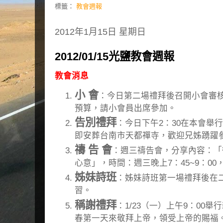
標籤：
教會週報
2012年1月15日 星期日
2012/01/15光鹽教會週報
教會消息
小 會
：今日第二場禮拜後召開小會審核2
預算，請小會員出席參加。
告別禮拜
：今日下午2：30在本會舉
即安葬台南市天都禪寺，歡迎兄姊踴躍
禱 告 會
：週三禱告會，分享內容：「
心意」，時間：週三晚上7：45~9：0
姊妹詩班
：姊妹詩班第一場禮拜後在
習。
稱謝禮拜
：1/23（一）上午9：00
春第一天來敬拜上帝，領受上帝的賜福