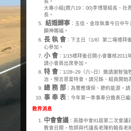
長。
大專小組(週六19：00)李博慧組長、社青
長。
結婚歸寧
：玉佳、金玫執事今日中午1
願神賜福。
長 執 會
：下主日（1/8）第二場禮
心參加。
小 會
：1/15禮拜後召開小會審核201
請小會員出席參加。
特 會
：1/28~29（六~日）邀請謝
治、預言恩膏特會，請兄姊、組員開始
總 務 部
：為響應環保、節約能源，請
事 奉 表
：今年第一季事奉分擔表已編
教界消息
中會會議
：高雄中會81屆第二次會議訂
教會召開，牧師與代議長老陳約翰長老