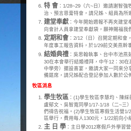
特 會
：1/28~29（六~日）邀請謝
治、預言恩膏特會，請兄姊、組員為所
建堂奉獻
：今年開始週報不再夾建堂
向會計人員拿建堂奉獻袋，願神賜福我
定期和會
：2/12（日）召開定期和
年度事工報告資料，於1/29前交美燕幹
結婚典禮
：吳思翰執事、台中市池燕茹小
30在本會舉行結婚禮拜，中午12：30
中學旁）擺設喜宴，邀請大家一同來分
備筵席，請兄姊配合登記參加人數於公
牧區消息
學生牧區
：(1)學生牧區李慧均、陳
盧郁文、吳智寬同學1/17-1/18（二
們禱告祝福。(2)學生牧區寒假生活營1/2
區舉行，費用每人1300元，1/22前向
主 日 學
：主日學2012寒假戶外學習營