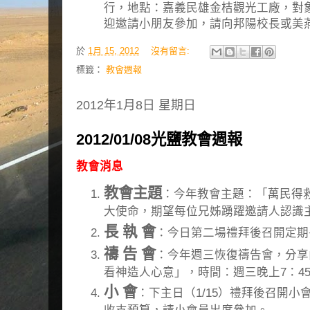
行，地點：嘉義民雄金桔觀光工廠，對象
迎邀請小朋友參加，請向邦陽校長或美
於
1月 15, 2012
沒有留言:
標籤：
教會週報
2012年1月8日 星期日
2012/01/08光鹽教會週報
教會消息
教會主題
：今年教會主題：「萬民得
大使命，期望每位兄姊踴躍邀請人認識
長 執 會
：今日第二場禮拜後召開定期
禱 告 會
：今年週三恢復禱告會，分享
看神造人心意」，時間：週三晚上7：45
小 會
：下主日（1/15）禮拜後召開小會