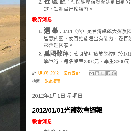
社 區 組
：社區組聯誼聚餐延期日期另
歌，請組員出席練習。
教界消息
選 舉
：1/14（六）是台灣總統大選
智慧的靈，使百姓能選出有能力、愛百
來治理國家。
萬國敬拜
：萬國敬拜讚美學校訂於1/18
學舉行，每名兒童2800元、學生3300
於
1月 08, 2012
沒有留言:
標籤：
教會週報
2012年1月1日 星期日
2012/01/01光鹽教會週報
教會消息