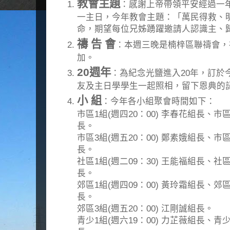
教會主題
：感謝上帝帶領平安經過一年
一主日，今年教會主題：「萬民得救、
命，期望每位兄姊踴躍邀請人認識主、
禱 告 會
：本週三晚是楠梓區聯禱會，
加。
20週年
：為紀念光鹽進入20年，訂於
友及主日學學生一起照相，留下恩典的
小 組
：今年各小組聚會時間如下：
市區1組(週四20：00) 李春花組長、市區
長。
市區3組(週五20：00) 鄭素娥組長、市區
長。
社區1組(週二09：30) 王能福組長、社區
長。
郊區1組(週四09：00) 黃玲霜組長、郊區
長。
郊區3組(週五20：00) 江剛誠組長。
青少1組(週六19：00) 力芷薇組長、青少