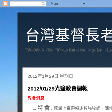
台灣基督長老
Tâi-Oân Ki-Tok Tiúⁿ-Ló Káu-Hōe Kng-Iâm Káu
2012年1月29日 星期日
2012/01/29光鹽教會週報
教會消息
特 會
：感謝上帝帶領謝智強牧師、陳