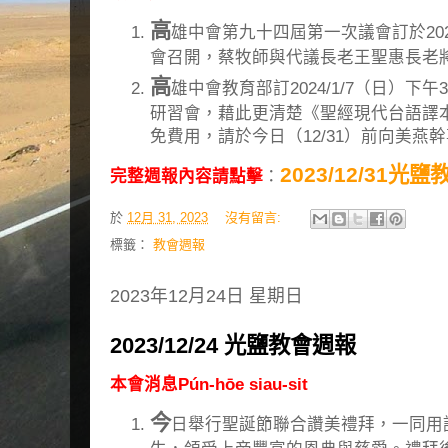
高
雄中會第九十四屆第一次議會訂於2024
會召開，蔡牧師與代議長老王聖惠長老
高
雄中會教育部訂2024/1/7（日）下午3
研習會，藉此更清楚《聖經現代台語譯
免費用，請於今日（12/31）前向美燕
2023/12/31光
完整週報內容請點擊
：
於
12月 31, 2023
沒有留言:
標籤：
教會週報
2023年12月24日 星期日
2023/12/24 光鹽教會週報
本會消息Pún-hōe siau-sit
今
日舉行聖誕節聯合讚美禮拜，一同用