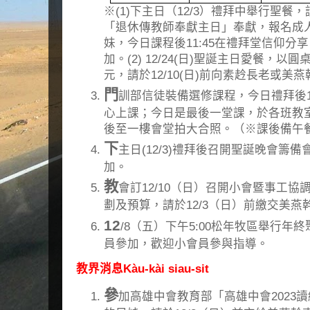
※(1)下主日（12/3）禮拜中舉行聖
「退休傳教師奉獻主日」奉獻，報名成
妹，今日課程後11:45在禮拜堂信仰分
加。(2) 12/24(日)聖誕主日愛餐，以
元，請於12/10(日)前向素赺長老或美
門
訓部信徒裝備選修課程，今日禮拜後10:
心上課；今日是最後一堂課，於各班教
後至一樓會堂拍大合照。（※課後備午
下
主日(12/3)禮拜後召開聖誕晚會籌
加。
教
會訂12/10（日）召開小會暨事工協
劃及預算，請於12/3（日）前繳交美燕
12
/8（五）下午5:00松年牧區舉行
員參加，歡迎小會員參與指導。
教界消息Kàu-kài siau-sit
參
加高雄中會教育部「高雄中會2023