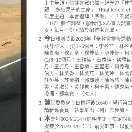
上主帶領，信徒會眾也都一起學習「建立得
題 「多結果子的生命」（Kiat ké-chí chōe
年度主題，本會禮拜「序樂」、「奉獻
（1/7）將作調整，願我們以心靈與誠
妥，每戶一份，請於招待處索取。
今
日頒贈獎勵2023年「全教會靈修運
共計47人：(1)1~5個月：李盈竺、
陳貴梅、穆正育、穆桂華、廖佳萱、柯玉
(2)6~10個月：王雅信、石秀純、蔡輝麟
月：王貞月、王雪梅、王聖惠、何秀霞
伯男、林美香、林美燕、林美玲、林萬
莊恒英、許金指、郭麗娥、陳品慧、陳
美、黃淑芬、黃靜君、柯千惠、傅秀英
瓊琚、鄭素寬。（32人）
建
堂委員會今日禮拜後10:40，舉行第0
請新舊委員、執事群出（列）席參加。
本
會訂2024/1/14召開明年第一次
提案於2024/ 1/9（二）前交幹事，