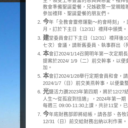
生，領受上帝豐富的恩典與慈愛。禮拜
教會準備聖誕愛餐，兄姊歡聚一堂親睦
參加禮拜、聖誕愛餐的朋友們。
今
年「全教會靈修運動～約會時刻」，讀經進度
月，訂於下主日（12/31）禮拜中頒獎。
建
堂委員會訂下主日（12/31）禮拜後10
七次）會議，請新舊委員、執事群出（
本
會訂2024/1/14召開明年第一次
提案於2024/ 1/9（二）前交幹事，
加。
本
會訂2024/1/28舉行定期會員和會
2024/1/7（日）前交美燕幹事，以便
光
鹽活力讚2023年第四期，將於12/2
人生～從孤寂到恬適」，2024年第一期（1
每週三 09:00-11:30上課，共計11堂
今
年底財務部即將結帳，請各部、各牧
12/31（日）前交給財務出納以利作業。