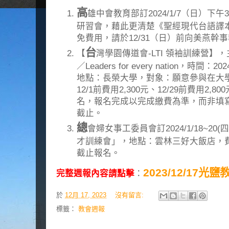
高
雄中會教育部訂2024/1/7（日）下午3
研習會，藉此更清楚《聖經現代台語譯
免費用，請於12/31（日）前向美燕幹
台
【
灣學園傳道會-LTI 領袖訓練營】，主題
／Leaders for every nation，時間：
地點：長榮大學，對象：願意參與在大
12/1前費用2,300元、12/29前費用2
名，報名完成以完成繳費為準，而非填寫報名
截止。
總
會婦女事工委員會訂2024/1/18~20
才訓練會」，地點：雲林三好大飯店，費用：每
截止報名。
2023/12/17光
完整週報內容請點擊
：
於
12月 17, 2023
沒有留言:
標籤：
教會週報