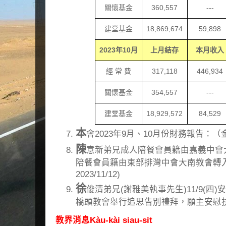
關懷基金
360,557
---
建堂基金
18,869,674
59,898
2023
年
10
月
上月結存
本月收入
經 常 費
317,118
446,934
關懷基金
354,557
---
建堂基金
18,929,572
84,529
本
會2023年9月、10月份財務報告：
陳
意新弟兄成人陪餐會員籍由嘉義中會
陪餐會員籍由東部排灣中會大南教會轉
2023/11/12)
徐
俊清弟兄(謝雅美執事先生)11/9(四)安息
橋頭教會舉行追思告別禮拜，願主安慰
教界消息Kàu-kài siau-sit