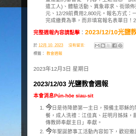
遣工人)、體驗活動、異象尋求、街頭佈道等
元、12/29前費用2,800元。報名方
完成繳費為準，而非填寫報名表單日！2023
2023/12/10光
完整週報內容請點擊
：
於
12月 10, 2023
沒有留言:
標籤：
教會週報
2023年12月3日 星期日
2023/12/03 光鹽教會週報
本會消息Pún-hōe siau-sit
今
日是待降節第一主日，預備主耶穌的
餐，成人洗禮：江佳真、莊明月姊妹，
傳教師奉獻主日」奉獻。
今
年聖誕節事工活動內容如下，歡迎邀