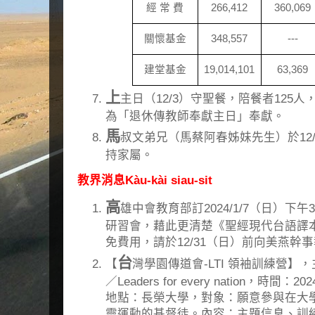
經 常 費
266,412
360,069
關懷基金
348,557
---
建堂基金
19,014,101
63,369
上
主日（12/3）守聖餐，陪餐者125人
為「退休傳教師奉獻主日」奉獻。
馬
叔文弟兄（馬蔡阿春姊妹先生）於12
持家屬。
教界消息Kàu-kài siau-sit
高
雄中會教育部訂2024/1/7（日）下午3
研習會，藉此更清楚《聖經現代台語譯
免費用，請於12/31（日）前向美燕幹
台
【
灣學園傳道會-LTI 領袖訓練營】，主題
／Leaders for every nation，時間：
地點：長榮大學，對象：願意參與在大
靈運動的基督徒。內容：主題信息、訓