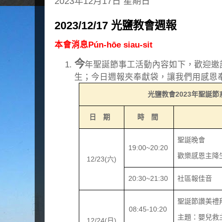
2023年12月17日 星期日
2023/12/17 光鹽教會週報
本會消息Pún-hōe siau-sit
今
年聖誕節事工活動內容如下，歡迎邀
生；今日週報夾奉獻袋，讓我們用感恩
光鹽教會
2023
年聖誕節
日 期
時 間
聖誕晚會
19:00~20:20
歡樂感恩主降
12/23(
六
)
20:30~21:30
社區報佳音
聖誕節讚美禮
08:45-10:20
主題：嬰兒救
12/24(
日
)