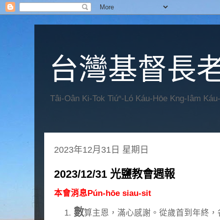
台灣基督長老
Tâi-Oân Ki-Tok Tiúⁿ-Ló Káu-Hōe Kng-Iâm Káu
2023年12月31日 星期日
2023/12/31 光鹽教會週報
本會消息Pún-hōe siau-sit
數
算主恩，滿心感謝。從歲首到年終，