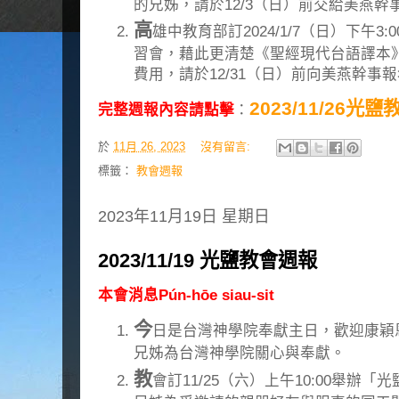
的兄姊，請於12/3（日）前交給美燕
高
雄中教育部訂2024/1/7（日）下午3:
習會，藉此更清楚《聖經現代台語譯本
費用，請於12/31（日）前向美燕幹事
2023/11/26光
完整週報內容請點擊
：
於
11月 26, 2023
沒有留言:
標籤：
教會週報
2023年11月19日 星期日
2023/11/19 光鹽教會週報
本會消息Pún-hōe siau-sit
今
日是台灣神學院奉獻主日，歡迎康穎
兄姊為台灣神學院關心與奉獻。
教
會訂11/25（六）上午10:00舉辦