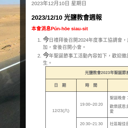
2023年12月10日 星期日
2023/12/10 光鹽教會週報
本會消息Pún-hōe siau-sit
今
日禮拜後召開2024年度事工協調會
加，會後召開小會。
今
年聖誕節事工活動內容如下，歡迎邀
生。
光鹽教會
2023
年聖誕節
日 期
時 間
聖誕晚會
19:00~20:20
歡樂感恩
12/23(
六
)
愛
20:30~21:30
社區報佳