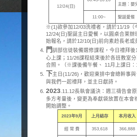
主題：嬰
12/24(
日
)
11:00~
聖誕愛餐
※(1)欲參加12/03洗禮者，請於11/1
12/24(日)聖誕主日愛餐，以圓桌合莱
始報名，請於12/10(日)前向素赺長老
門
訓部信徒裝備選修課程，今日禮拜後10:
心上課；11/26課程結束後於各班教室
合照。（※課後備午餐、 11月上課日：11/
下
主日(11/26)，歡迎東排中會總幹
與我們一起禮拜，並主日獻詩。
2023
.11.12長執會議決：週三禱告
多方考量後，變更為奉獻袋放置在本會
開始調整。
2023
年
9
月
上月結存
本月收入
經 常 費
353,618
366,888