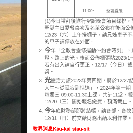
11:00~
聖誕愛餐
(1)今日禮拜後進行聖誕晚會節目綵排，請相
聖誕主日愛餐桌次及名單公布在後面公
12/23（六）上午搭棚子，請兄姊車子不
的車子請停放在外面。
今
年「全教會靈修運動～約會時刻」，
燈、路上的光。後面公佈欄張貼2023/1～
若有出入請自行更正，12/17（今日）截
獎。
光
鹽活力讚2023年第四期，將於12/2
人生～從孤寂到恬適」，2024年第一期（1
每週三 09:00-11:30上課，共計11堂，
12/20（三）開始報名繳費，額滿截止。
今
年底財務部即將結帳，請各部、各牧
12/31（日）前交給財務出納以利作業。
教界消息Kàu-kài siau-sit