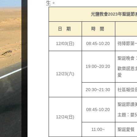
生。
光鹽教會
2023
年聖誕節
日 期
時 間
12/03(
日
)
08:45-10:20
待降節第
聖誕晚會
19:00~20:20
歡樂感恩
12/23(
六
)
愛
20:30~21:30
社區報佳
聖誕節讚
08:45-10:20
主題：嬰
12/24(
日
)
11:00~
聖誕愛餐