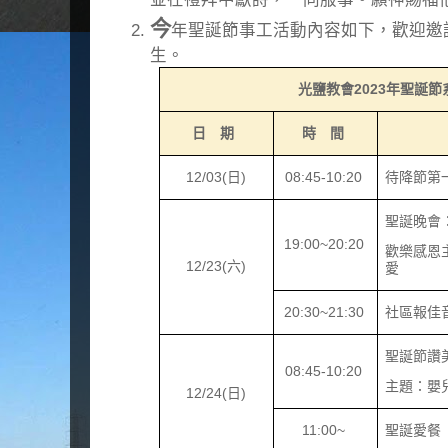
今
年聖誕節事工活動內容如下，歡迎邀
生。
光鹽教會
2023
年聖誕節
日 期
時 間
12/03(
日
)
08:45-10:20
待降節第
聖誕晚會
19:00~20:20
歡樂感恩
12/23(
六
)
愛
20:30~21:30
社區報佳
聖誕節讚
08:45-10:20
主題：嬰
12/24(
日
)
11:00~
聖誕愛餐