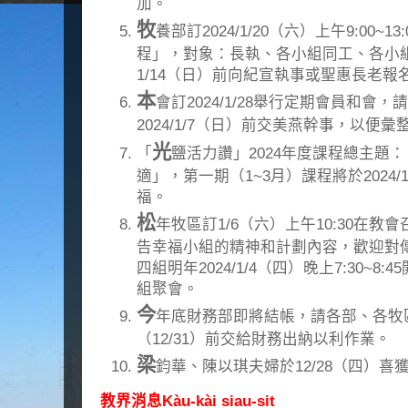
加。
牧
養部訂2024/1/20（六）上午9:00~
程」，對象：長執、各小組同工、各小
1/14（日）前向紀宣執事或聖惠長老報
本
會訂2024/1/28舉行定期會員和會
2024/1/7（日）前交美燕幹事，以便
光
「
鹽活力讚」2024年度課程總主題
適」，第一期（1~3月）課程將於2024
福。
松
年牧區訂1/6（六）上午10:30在
告幸福小組的精神和計劃內容，歡迎對
四組明年2024/1/4（四）晚上7:30~
組聚會。
今
年底財務部即將結帳，請各部、各牧
（12/31）前交給財務出納以利作業。
梁
鈞華、陳以琪夫婦於12/28（四）
教界消息Kàu-kài siau-sit