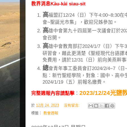
教界消息Kàu-kài siau-sit
高
福盟訂12/24（日）下午4:00~8:3
會~聖誕光市集」，歡迎兄姊參加。
高
雄中會第九十四屆第一次議會訂於2024
會召開。
高
雄中會教育部訂2024/1/7（日）下午3
研習會，藉此更清楚《聖經現代台語譯
免費用，請於12/31（日）前向美燕幹
總
會青年事工委員會訂2024/2/4~7
點：新竹聖經學院，對象：國中、高中生
2024/1/19（五）前報名繳費。
2023/12/24光
完整週報內容請點擊
：
於
12月 24, 2023
沒有留言:
標籤：
教會週報