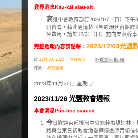
教界消息Kàu-kài siau-sit
高
雄中會教育部訂2024/1/7（日）下午3
研習會，藉此更清楚《聖經現代台語譯
免費用，請於12/31（日）前向美燕幹
2023/12/03光
完整週報內容請點擊
：
於
12月 03, 2023
沒有留言:
標籤：
教會週報
2023年11月26日 星期日
2023/11/26 光鹽教會週報
本會消息Pún-hōe siau-sit
今
日歡迎東部排灣中會總幹事瑪迪林．
路與台東日初教會潘愛樺傳道師帶領信
並在禮拜中獻詩，一同服事。願神賜福