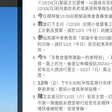
※12/24(日)聖誕主日愛餐，以圓桌合
12/10(日)前向素赺長老或美燕幹事報
今
日禮拜後10:30召開聖誕晚會籌備
教
會訂下主日（12/10）召開小會暨事
工計劃及預算，請於12/3（今日）前
參
加高雄中會教育部「高雄中會2023
的兄姊，請於12/3（今日）前交給美
所。
今
年「全教會靈修運動～約會時刻」，
燈、路上的光。後面公佈欄張貼2023/1～
若有出入請自行更正，12/17（日）截止
獎。
12/8
（五）下午5:00松年牧區舉行年
學員參加，歡迎小會員參與指導。
陳
文吉弟兄於11/25（六）安息主懷，訂於
市第一殯儀館永懷堂舉行追思告別禮拜
禮拜後練慰歌、安排車輛。