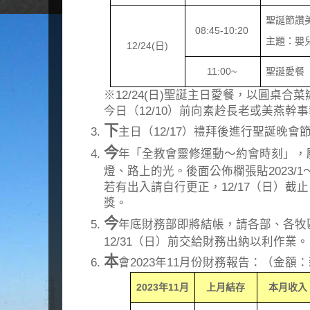
聖誕節讚
08:45-10:20
主題：嬰
12/24(
日
)
11:00~
聖誕愛餐
※12/24(日)聖誕主日愛餐，以圓桌合
今日（12/10）前向素赺長老或美燕幹
下
主日（12/17）禮拜後進行聖誕晚
今
年「全教會靈修運動～約會時刻」，
燈、路上的光。後面公佈欄張貼2023/1～
若有出入請自行更正，12/17（日）截止
獎。
今
年底財務部即將結帳，請各部、各牧
12/31（日）前交給財務出納以利作業。
本
會2023年11月份財務報告：（金額
2023
年
11
月
上月結存
本月收入