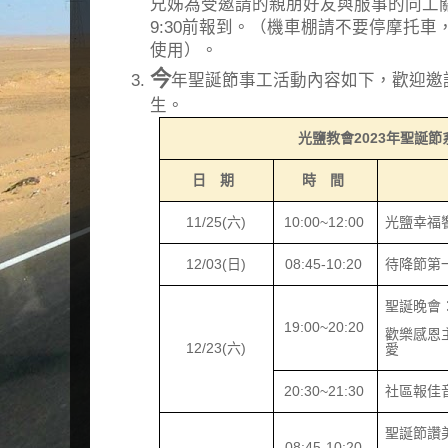
兄姊為受邀請的親朋好友與服事的同工
9:30前報到。（機車棚請不要停摩托
使用）。
今
年聖誕節事工活動內容如下，歡迎邀
生。
光鹽教會
2023
年聖誕節
日 期
時 間
11/25(
六
)
10:00~12:00
光鹽幸福
12/03(
日
)
08:45-10:20
待降節第
聖誕晚會
19:00~20:20
歡樂感恩
12/23(
六
)
愛
20:30~21:30
社區報佳
聖誕節讚
08:45-10:20