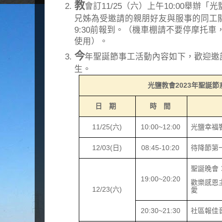
教
會訂11/25（六）上午10:00舉辦
兄姊為受邀請的親朋好友與服事的同工
9:30前報到。（機車棚請不要停摩托
使用）。
今
年聖誕節事工活動內容如下，歡迎邀
生。
光鹽教會
2023
年聖誕節
日 期
時 間
11/25(
六
)
10:00~12:00
光鹽幸福
12/03(
日
)
08:45-10:20
待降節第
聖誕晚會
19:00~20:20
歡樂感恩
12/23(
六
)
愛
20:30~21:30
社區報佳