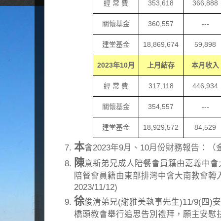
經 常 費
353,618
366,888
關懷基金
360,557
---
建堂基金
18,869,674
59,898
2023
年
10
月
上月結存
本月收入
經 常 費
317,118
446,934
關懷基金
354,557
---
建堂基金
18,929,572
84,529
本
會2023年9月、10月份財務報告：
陳
意新弟兄成人陪餐會員籍由嘉義中會
陪餐會員籍由東部排灣中會大南教會轉
2023/11/12)
徐
俊清弟兄(謝雅美執事先生)11/9(四)安息
橋頭教會舉行追思告別禮拜，願主安慰