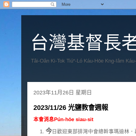
台灣基督長老
Tâi-Oân Ki-Tok Tiúⁿ-Ló Káu-Hōe Kng-Iâm Káu
2023年11月26日 星期日
2023/11/26 光鹽教會週報
本會消息Pún-hōe siau-sit
今
日歡迎東部排灣中會總幹事瑪迪林．