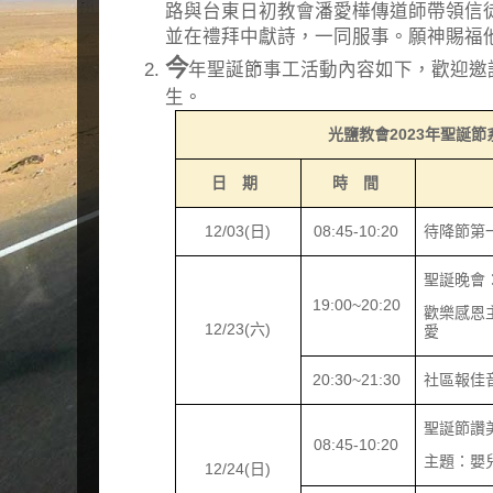
路與台東日初教會潘愛樺傳道師帶領信
並在禮拜中獻詩，一同服事。願神賜福
今
年聖誕節事工活動內容如下，歡迎邀
生。
光鹽教會
2023
年聖誕節
日 期
時 間
12/03(
日
)
08:45-10:20
待降節第
聖誕晚會
19:00~20:20
歡樂感恩
12/23(
六
)
愛
20:30~21:30
社區報佳
聖誕節讚
08:45-10:20
主題：嬰
12/24(
日
)