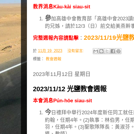
教界消息Kàu-kài siau-sit
參
加高雄中會教育部「高雄中會2023
的兄姊，請於12/3（日）前交給美燕
2023/11/19光
完整週報內容請點擊
：
於
11月 19, 2023
沒有留言:
標籤：
教會週報
2023年11月12日 星期日
2023/11/12 光鹽教會週報
本會消息Pún-hōe siau-sit
今
日禮拜中舉行2024年度新任同工就任
約翰，任期4年。(2)執事：林伯男，任
羽，任期4年。(3)聖歌隊隊長：黃淑芬
導、教師）