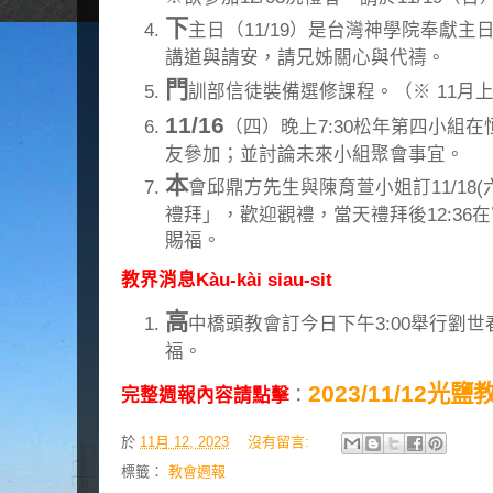
下
主日（11/19）是台灣神學院奉獻
講道與請安，請兄姊關心與代禱。
門
訓部信徒裝備選修課程。（※ 11月上課日
11/16
（四）晚上7:30松年第四小組
友參加；並討論未來小組聚會事宜。
本
會邱鼎方先生與陳育萱小姐訂11/18(
禮拜」，歡迎觀禮，當天禮拜後12:36
賜福。
教界消息Kàu-kài siau-sit
高
中橋頭教會訂今日下午3:00舉行劉
福。
2023/11/12光
完整週報內容請點擊
：
於
11月 12, 2023
沒有留言:
標籤：
教會週報