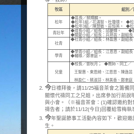
牧區
組別／
◆區長／蔡輝麟。
松年
◆松年
1
組／花滿智、杜瓊環。 ◆松
◆松年
3
組／陳慧敏、莊恒英。
◆松
◆成長小組／組長：邱慶輝。
◆
青壯年
◆關愛小組／組長：兵熟皆，副組長
◆社青小組／組長：林盈惠，副組長
社青
◆學青小組／組長：江恩恩，副組長
學青
◆輔導／鄭聿庭。
◆校長／曾秋月；
◆教師、同工／
兒童
.
王聖惠、東恩綺、江恩恩、陳逸芸
林盈仁、蔡淑芬、林美香、鄭聿庭
今
日禮拜後，請11/25福音茶會之籌
關懷代禱同工之兄姐，出席參加行前說
與小會。（※福音茶會：(1)確認邀約對
禱告者；請於11/12(今日)回覆給雪梅
今
年聖誕節事工活動內容如下，歡迎邀
生。