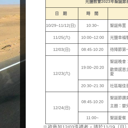
光鹽教會
2023
年聖誕節
日 期
時 間
10/29~11/12(
日
)
10:30~
聖誕佈置
11/25(
六
)
10:00~12:00
光鹽幸福
12/03(
日
)
08:45-10:20
待降節第
聖誕晚會
19:00~20:20
歡樂感恩
12/23(
六
)
愛
20:30~21:30
社區報佳
聖誕節讚
08:45-10:20
主題：嬰
12/24(
日
)
11:00~
聖誕愛餐
※欲參加12/03洗禮者，請於11/19