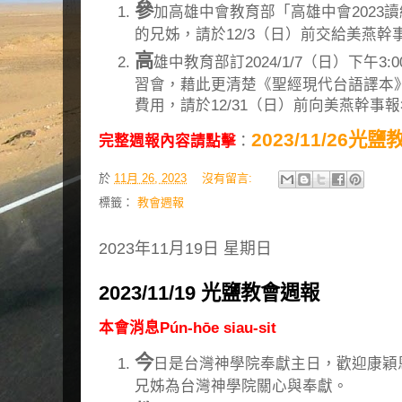
參
加高雄中會教育部「高雄中會2023
的兄姊，請於12/3（日）前交給美燕
高
雄中教育部訂2024/1/7（日）下午3:
習會，藉此更清楚《聖經現代台語譯本
費用，請於12/31（日）前向美燕幹事
2023/11/26光
完整週報內容請點擊
：
於
11月 26, 2023
沒有留言:
標籤：
教會週報
2023年11月19日 星期日
2023/11/19 光鹽教會週報
本會消息Pún-hōe siau-sit
今
日是台灣神學院奉獻主日，歡迎康穎
兄姊為台灣神學院關心與奉獻。