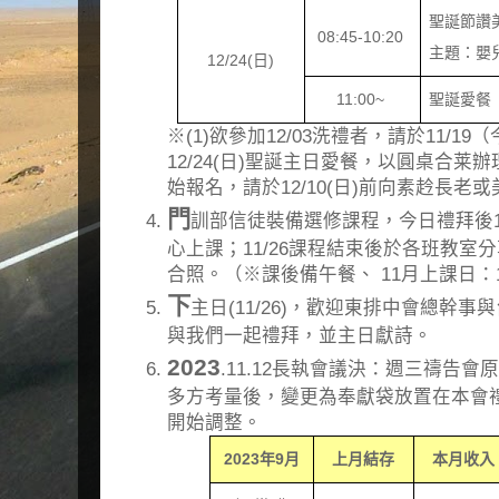
聖誕節讚
08:45-10:20
主題：嬰
12/24(
日
)
11:00~
聖誕愛餐
※(1)欲參加12/03洗禮者，請於11/1
12/24(日)聖誕主日愛餐，以圓桌合莱
始報名，請於12/10(日)前向素赺長老
門
訓部信徒裝備選修課程，今日禮拜後10:
心上課；11/26課程結束後於各班教室
合照。（※課後備午餐、 11月上課日：11/
下
主日(11/26)，歡迎東排中會總幹
與我們一起禮拜，並主日獻詩。
2023
.11.12長執會議決：週三禱告
多方考量後，變更為奉獻袋放置在本會
開始調整。
2023
年
9
月
上月結存
本月收入