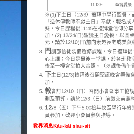
11:00~
聖誕愛餐
※(1)下主日（12/3）禮拜中舉行聖
「退休傳教師奉獻主日」奉獻，報名成
妹，今日課程後11:45在禮拜堂信仰分
加。(2) 12/24(日)聖誕主日愛餐，以
元，請於12/10(日)前向素赺長老或美
門
訓部信徒裝備選修課程，今日禮拜後10:
心上課；今日是最後一堂課，於各班教
後至一樓會堂拍大合照。（※課後備午
下
主日(12/3)禮拜後召開聖誕晚會籌
加。
教
會訂12/10（日）召開小會暨事工協
劃及預算，請於12/3（日）前繳交美燕
12
/8（五）下午5:00松年牧區舉行
員參加，歡迎小會員參與指導。
教界消息Kàu-kài siau-sit