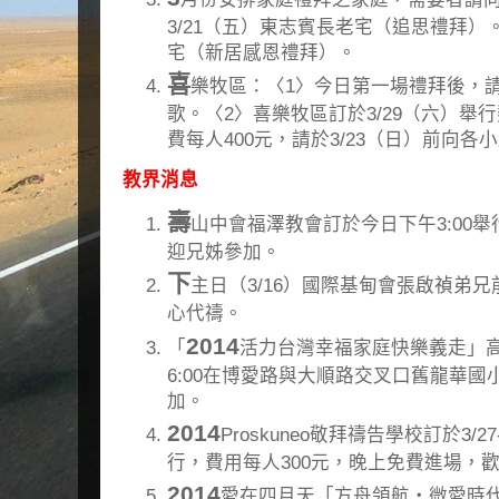
3/21（五）東志賓長老宅（追思禮拜）。
宅（新居感恩禮拜）。
喜
樂牧區：〈1〉今日第一場禮拜後，
歌。〈2〉喜樂牧區訂於3/29（六）舉
費每人400元，請於3/23（日）前向各
教界消息
壽
山中會福澤教會訂於今日下午3:00
迎兄姊參加。
下
主日（3/16）國際基甸會張啟禎弟
心代禱。
2014
「
活力台灣幸福家庭快樂義走」高雄場
6:00在博愛路與大順路交叉口舊龍華
加。
2014
Proskuneo敬拜禱告學校訂於3/
行，費用每人300元，晚上免費進場，
2014
愛在四月天「方舟領航‧微愛時