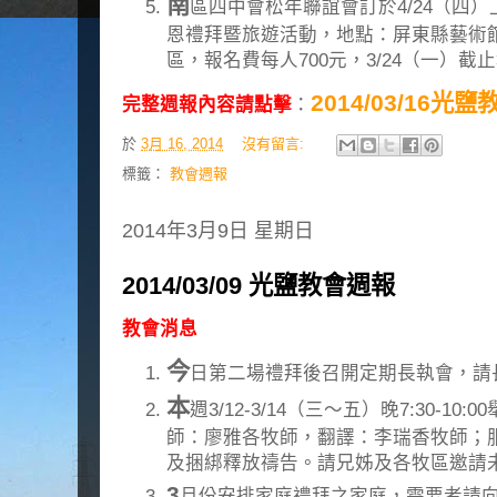
南
區四中會松年聯誼會訂於4/24（四）上午
恩禮拜暨旅遊活動，地點：屏東縣藝術
區，報名費每人700元，3/24（一）
2014/03/16光
完整週報內容請點擊
：
於
3月 16, 2014
沒有留言:
標籤：
教會週報
2014年3月9日 星期日
2014/03/09 光鹽教會週報
教會消息
今
日第二場禮拜後召開定期長執會，請
本
週3/12-3/14（三～五）晚7:30-
師：廖雅各牧師，翻譯：李瑞香牧師；
及捆綁釋放禱告。請兄姊及各牧區邀請
3
月份安排家庭禮拜之家庭，需要者請向