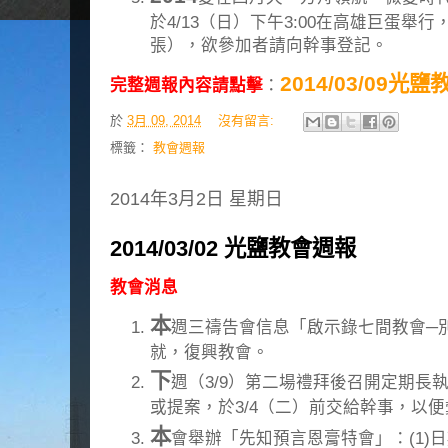
於4/13（日）下午3:00在高雄巨蛋舉
張），欲參加者請向幹事登記。
2014/03/09光
完整週報內容請點擊
：
於
3月 09, 2014
沒有留言:
標籤：
教會週報
2014年3月2日 星期日
2014/03/02 光鹽教會週報
教會消息
本
週三禱告會信息「啟示錄七間教會─
就，復興教會。
下
週（3/9）第二場禮拜後召開定期長
或提案，於3/4（二）前交給幹事，以
本
會舉辦「先知預言恩膏特會」：(1)日期：