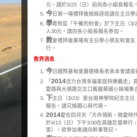
元，請於3/23（日）前向各小組長報名
今
日第一場禮拜後姊妹詩班請在主日學2
學
青牧區「午餐的約會」於下主日（3/
人30元，請向各小組長報名參加。
教
會禮拜後廣場有主日學小朋友和會友
行。
教界消息
今
日國際基甸會蕭德樟長老來本會請安
2014
「
活力台灣幸福家庭快樂義走」高雄場
愛路與大順路交叉口舊龍華國小操場集
下
主日（3/23）是台南神學院紀念主
報告，請兄姊關心與代禱。
2014
愛在四月天「方舟領航‧微愛時
於4/13（日）下午3:00在高雄巨蛋舉
張），欲參加者請向幹事登記。