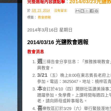
2014/03/23光
完整週報內容請點擊
：
於
3月 23, 2014
沒有留言:
標籤：
教會週報
2014年3月16日 星期日
2014/03/16 光鹽教會週報
教會消息
週
三禱告會分享信息：「推雅推喇教會
興教會。
3/21
（五）晚上8:00在東志賓長老府
參加。電話：3625047，地址：楠梓區青
本
會訂於4/10（四）開辦社區讚美操
踴躍參加，免學費，上課時間每週四上午8:
老，請向師母或幹事報名。
喜
樂牧區訂於3/29（六）舉行鰲鼓溼地