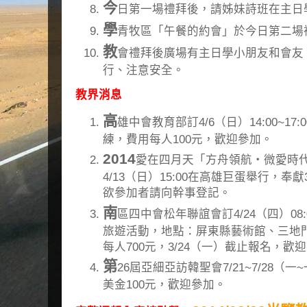
今
日第一場禮拜後，請姊妹詩班在主日學
學
青牧區「午餐的約會」於今日第二場
教
會禮拜後廣場有主日學小朋友和會友
行、注意安全。
教界消息
高
雄中會教育部訂4/6（日）14:00~1
練，費用每人100元，歡迎參加。
2014
愛在四月天「方舟領航‧微愛時
4/13（日）15:00在高雄巨蛋舉行，奉
欲參加者請向幹事登記。
南
區四中會松年聯誼會訂4/24（四）08:
旅遊活動，地點：屏東縣藝術館、三地
每人700元，3/24（一）截止報名，歡
第
26屆亞細亞訪韓聖會7/21~7/28（一
美金100元，歡迎參加。