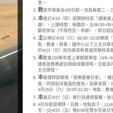
會。
教
會早禱會自4月份起，改為每週二、三08
本
會訂4/10（四）起開辦社區「讚美
康），上課時間：每週四、五08:00~0
歡迎參加（不限性別、年齡），即日起
主
日學訂4/19（六）08:30~12:00
點：教會，對象：國中小以下之主日學及
於4/13（日）前向美燕幹事或邦陽校長
本
教會102學年度上學期獎學金（4/6~
請表及教務處註冊組成績證明，交給貞月
主日頒發。
本
會禮拜部辦理「音樂服事分享」，邀
風，同得如沐春風的喜悅。指導老師：So
4月26日（六）19:00-21:00，地點
本
會訂4/27（日）舉行洗禮與聖餐，
4月份家庭禮拜，日期、地點如下：(1)4/
宅。(2)4/25（五）晚8:00在簡水亮弟兄