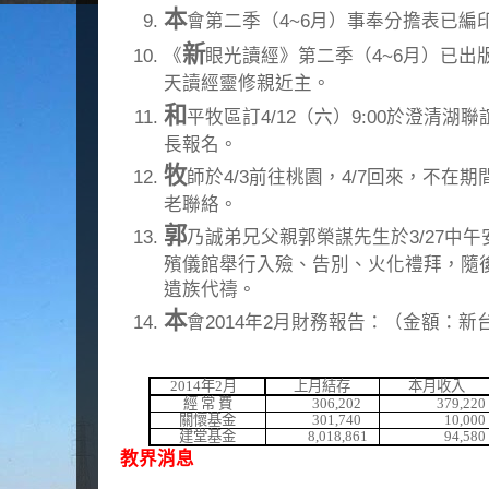
本
會第二季（4~6月）事奉分擔表已編
新
《
眼光讀經》第二季（4~6月）已出
天讀經靈修親近主。
和
平牧區訂4/12（六）9:00於澄清湖
長報名。
牧
師於4/3前往桃園，4/7回來，不在
老聯絡。
郭
乃誠弟兄父親郭榮謀先生於3/27中午安
殯儀館舉行入殮、告別、火化禮拜，隨後1
遺族代禱。
本
會2014年2月財務報告：（金額：新
2014
年
2
月
上月結存
本月收入
經 常 費
306,202
379,220
關懷基金
301,740
10,000
建堂基金
8,018,861
94,580
教界消息