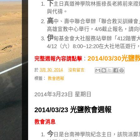
下
主日真道神學院林振祿長老將前來證
與代禱。
高
中、壽中聯合舉辦「聯合救災訓練會」，訂4
高雄宣教中心舉行，4/6截止報名，請
伊
甸基金會大社服務站舉辦「412踏響
4/12（六）8:00~12:20在大社地區
2014/03/30光
完整週報內容請點擊
：
於
3月 30, 2014
沒有留言:
標籤：
教會週報
2014年3月23日 星期日
2014/03/23 光鹽教會週報
教會消息
今
日是台南神學院紀念主日，該院派鄭