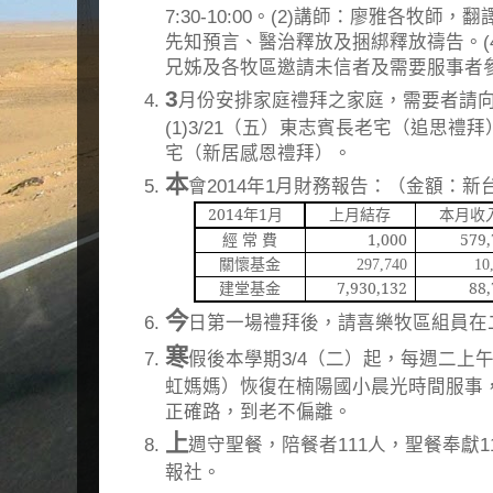
7:30-10:00。(2)講師：廖雅各牧師
先知預言、醫治釋放及捆綁釋放禱告。(4
兄姊及各牧區邀請未信者及需要服事者
3
月份安排家庭禮拜之家庭，需要者請
(1)3/21（五）東志賓長老宅（追思禮拜）
宅（新居感恩禮拜）。
本
會2014年1月財務報告：（金額：新
2014
年
1
月
上月結存
本月收
經 常 費
1,000
579,
關懷基金
297,740
10,
建堂基金
7,930,132
88,
今
日第一場禮拜後，請喜樂牧區組員在二
寒
假後本學期3/4（二）起，每週二上午7
虹媽媽）恢復在楠陽國小晨光時間服事
正確路，到老不偏離。
上
週守聖餐，陪餐者111人，聖餐奉獻1
報社。