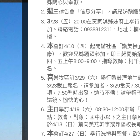
姊關心與奉獻。
週
三禱告會「信息分享」，請兄姊踴躍
3
/28（五）20:00在黃家淇姊妹府上
加。聯絡電話：0938812311，地址：楠
樓。
本
會訂4/10（四）起開辦社區「讚美
康），歡迎兄姊踴躍參加，即日起開始
四、五上午8:00~9:00，指導教師：
名。
喜
樂牧區訂3/29（六）舉行鰲鼓溼地生
3/23截止報名。請參加者，3/29當天7
項，7:50準時出發，逾時不候！請帶
遠鏡、愉快的心！
主
日學訂4/19（六）08:30~12:00
點：教會，對象：國中小以下之主日學及
於4/13（日）前向美燕幹事或邦陽校長
本
會訂4/27（日）舉行洗禮與聖餐，