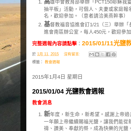
高
雄中會教育部舉辦「PCT150耶穌我愛
抽平板」活動，可個人、夫妻或家庭報名，
名，歡迎參加。（意者請洽美燕幹事）
基
督教福音協進會訂1/21（三）舉辦
進會南區辦公室，每人450元，歡迎參
2015/01/11光
完整週報內容請點擊
：
於
1月 11, 2015
沒有留言:
標籤：
教會週報
2015年1月4日 星期日
2015/01/04 光鹽教會週報
教會消息
新
年度，新生命，新希望。感謝上帝過
一年願上帝繼續賜福光鹽，讓我們能從
禱、讚美、奉獻的祭，成為快樂的光鹽