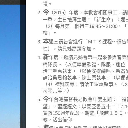
禮。
今
（2015）年度，本教會相關事工，
一季，主日禮拜主題：「新生命」；週
（2）每月第一個週三19:45～21:00
校」。
本
週三禱告會進行「ＭＴＳ課程～禱告
性），請兄姊踴躍參加。
新
年度，邀請兄姊會眾一起來參與音樂
梅隊長。（以便準備歌譜、隊服、座位
洽王聖惠執事。（以便安排練唱、樂器
請洽吳思翰執事、陳上原執事。（以便
（4）禮拜司琴：請洽王聖惠執事。（
司琴…等。）
今
年台灣基督長老教會年度主題：「福
望」，聖經經文：以賽亞書五十二：7-
宣教150週年紀念，期能「飛越１５０
教，活出信仰。