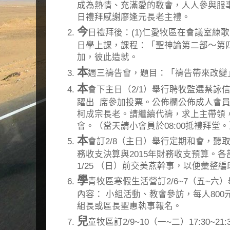
成為熱情、充滿愛的敎會，人人參與服
日禮拜感謝廖逢元長老主禮。
今
日禮拜後：(1)仁愛牧區在會議室練歌
日學上課，課程：「聖神論第二部～第
加，彼此造就。
本
週三禱告會，題目：「禱告帶來改變
本
會下主日（2/1）舉行聘牧監選蔡詠
躍出 席參加投票。公佈欄公佈成人會
柯成宗長老。請繼續代禱，求上主帶領
會。（當天請小會員於08:00抵禮拜堂
本
會訂2/8（主日）舉行定期和會，聽取
務收支決算與2015年財務收支預算。
1/25 （日）前交美燕幹事，以便彙整
學
青牧區寒假生活營訂2/6~7（五~
內容： 小組活動、教會參訪，每人800
組長或區長聖惠執事報名。
兒
童牧區訂2/9~10（一~二）17:30~2