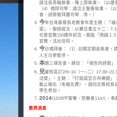
請洽吳思翰執事、陳上原執事。（以便
（4）禮拜司琴：請洽王聖惠執事。（
會、詩歌敬拜團司琴…等。）
今
年台灣基督長老教會年度主題：「福
望」，聖經經文：以賽亞書五十二：7-1
也是宣教150週年紀念，期能「飛越１
宣教，活出信仰。
今
日禮拜後：（1）召開定期長執會，
人主日學暫停。
本
週三禱告會，題目：「禱告的詩歌」
兒
童牧區訂2/9~10（一~二）17:30~2
活營」，主題：「打造諾亞方舟樂園」；
截止報名（免報名費）。請向志賓校長
學生參加。
2014
/12/28守聖餐，陪餐者114人，
教界消息