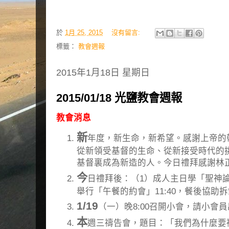
於
1月 25, 2015
沒有留言:
標籤：
教會週報
2015年1月18日 星期日
2015/01/18 光鹽教會週報
教會消息
新
年度，新生命，新希望。感謝上帝的
從新領受基督的生命、從新接受時代的
基督裏成為新造的人。今日禮拜感謝林
今
日禮拜後：（1）成人主日學「聖神論」
舉行「午餐的約會」11:40，餐後協助
1/19
（一）晚8:00召開小會，請小會
本
週三禱告會，題目：「我們為什麼要