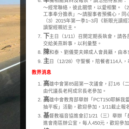
準
備相關資料及報表，請洽招待索閱：
～經常聯絡，彼此關懷，以愛相繫。（2
工事奉分擔表」～請服事者預備心，同
（3）2015年第一季1~3月《新眼光
讀聖經親近主。
下
主日（1/11）召開定期長執會，請各
交給美燕幹事，以利彙整。
陳
和泰、劉儀雯夫婦成人會員籍，由本
主
日（12/28）守聖餐，陪餐者114人
教界消息
高
雄中會第85屆第一次議會，訂1/6（二
由代議長老柯成宗長老參加。
高
雄中會教育部舉辦「PCT150耶穌我愛
抽平板」活動，歡迎參加，1/11截止
基
督教福音協進會訂1/21（三）舉辦
進會南區辦公室，每人450元，歡迎參