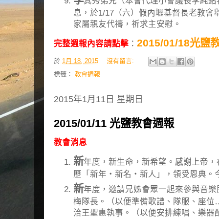
李
其秀弟兄（本會代理小會議長李純銘牧
息，於1/17（六）假內壢基督長老教
家屬親友代禱，祈求主安慰。
2015/01/18光
完整週報內容請點擊
：
於
1月 18, 2015
沒有留言:
標籤：
教會週報
2015年1月11日 星期日
2015/01/11 光鹽教會週報
教會消息
新
年度，新生命，新希望。感謝上帝，
歷「新年‧新名‧新人」，領受恩典。
新
年度，邀請兄姊會眾一起來參與音樂
梅隊長。（以便準備歌譜、隊服、座位
洽王聖惠執事。（以便安排練唱、樂器