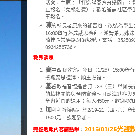
活營，主題：「打造諾亞方舟樂園」；資
止報名（免報名費）；歡迎邀請社區學
事報名。
陳
約翰長老原來的補習班，改裝為學生套
16:00舉行落成感恩禮拜，邀請弟兄姊
楠梓區常德路343巷2號，電話：3525093
0934256736。
教界消息
高
中西嶼教會訂今日（1/25）15:0
授職感恩禮拜，願主賜福。
基
督教福音協進會訂1/28（三）舉辦
的精神關懷與預防實務～阿茲海默症與
全與輔具的運用；每人450元，歡迎參
加
利利祈禱院訂於2/19-21（四~六）
1500元，歡迎參加。
2015/01/25光
完整週報內容請點擊
：