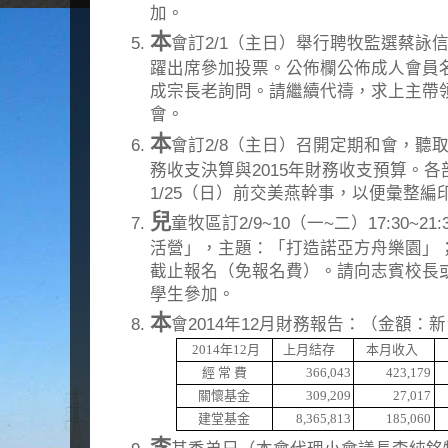
加。
本
會訂2/1（主日）舉行聘牧監選蔡詠
躍出席參加投票。公佈欄公佈成人會員
成宗長老詢問。請繼續代禱，求上主帶
會。
本
會訂2/8（主日）召開定期和會，聽取
務收支決算與2015年財務收支預算。
1/25（日）前交美燕幹事，以便彙整編
兒
童牧區訂2/9~10（一~二）17:30~2
活營」，主題：「打造諾亞方舟樂園」；
截止報名（免報名費）。請向志賓校長
學生參加。
本
會2014年12月財務報告：（金額：
2014
年
12
月
上月結存
本月收入
經 常 費
366,043
423,179
關懷基金
309,209
27,017
建堂基金
8,365,813
185,060