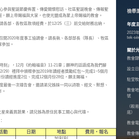
心參與聖誕節慶佈置、傳愛關懷慰訪、社區聖誕晚會、傳報聖
檢舉
誕，願上帝賜福與大家，也使光鹽成為蒙上帝賜福的教會。
請各部、各牧區款項經費，於12/25（三）前交給財務出納，
年度
2023
tek-sè
:00召開2020年度事工協調會，請長執、各部部長（隊長）、牧區
席參加。
關於
教會隸
刻」，12月《約翰福音》11-21章；願神的話語成為我們腳
設立日期
/29）禮拜中頒贈參加2019年讀經者獎勵紅包～完成1~5個月
月份讀經進度2位、完成12個月份28位，願主賜福。
駐堂牧
度最後一次禱告會，邀請弟兄姊妹一同以詩歌、經文、默想、
教會地
年。
號
（較易
衛之星來義買蔬果，請兄姊為原住民事工關心與代禱。
底）
：
教會電話
活動
日期
地點
費用‧報名
教會傳真
加利利