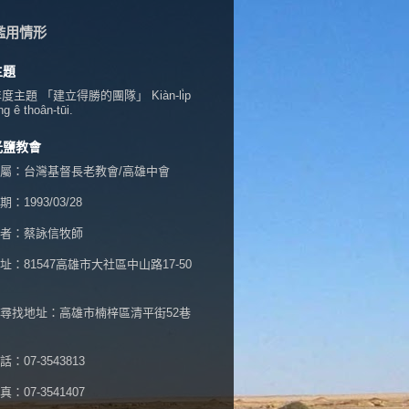
濫用情形
主題
年度主題 「建立得勝的團隊」 Kiàn-li̍p
ng ê thoân-tūi.
光鹽教會
屬：台灣基督長老教會/高雄中會
：1993/03/28
者：蔡詠信牧師
址：
81547高雄市大社區中山路17-50
尋找地址：高雄市楠梓區清平街52巷
：07-3543813
：07-3541407