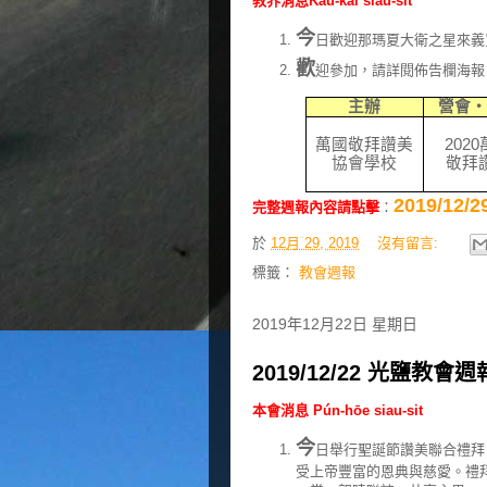
教界消息Kàu-kài siau-sit
今
日歡迎那瑪夏大衛之星來義
歡
迎參加，請詳閱佈告欄海報
主辦
營會
萬國敬拜讚美
2020
協會學校
敬拜
2019/1
完整週報內容請點擊
：
於
12月 29, 2019
沒有留言:
標籤：
教會週報
2019年12月22日 星期日
2019/12/22 光鹽教會週
本會消息 Pún-hōe siau-sit
今
日舉行聖誕節讚美聯合禮拜
受上帝豐富的恩典與慈愛。禮