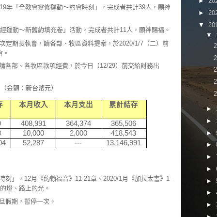
►
20
19年「全教會靈修運動～約會時刻」，完成者共計39人，願神
►
20
▼
20
讀經運動～新舊約填充卷」活動，完成者共計11人，願神賜福。
▼
度第一次定期長執會，請各部、牧區資料提案，於2020/1/7（二）前
會。
請各部、各牧區款項經費，於今日（12/29）前交給財務出
告：（金額：新台幣元）
存
本月收入
本月支出
累計結存
►
►
9
408
,
991
364
,
374
365
,
506
►
3
10
,000
2
,000
418
,
543
04
52
,
287
---
13
,
146
,
991
►
►
►
」，12月《約翰福音》11-21章、2020/1月《加拉太書》1-
►
前的燈、路上的光。
►
旦假期，暫停一次。
►
►