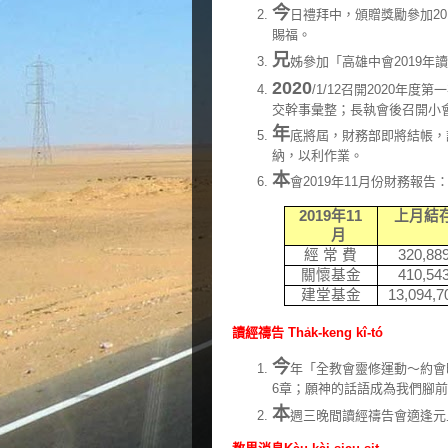
今
日禮拜中，頒贈獎勵參加20
賜福。
兄
姊參加「高雄中會2019年
2020
/1/12召開2020年
交幹事彙整；長執會後召開小
年
底將屆，財務部即將結帳，
納，以利作業。
本
會2019年11月份財務報
2019
年
11
上月結
月
經 常 費
320
,
88
關懷基金
410
,
54
建堂基金
13
,
094
,
7
讀經禱告 Tha̍k-keng kî-tó
今
年「全教會靈修運動～約會時刻
6章；願神的話語成為我們腳
本
週三晚間讀經禱告會適逢元