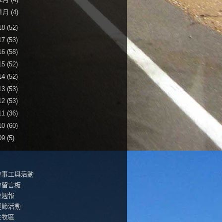
1月
(4)
18
(52)
17
(53)
16
(58)
15
(52)
14
(52)
13
(53)
12
(53)
11
(36)
10
(60)
09
(5)
會事工與活動
會留言板
會週報
誕節活動
生牧區