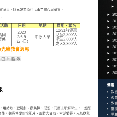
►
買蔬果，請兄姊為原住民事工關心與購買。
►
20
：
►
20
‧活動
日期
地點
費用‧報名
►
20
12/31
前優惠
2020
►
20
萬國
兒童
2,300/
人
2/6-9
中原大學
讚美
學生
2,800/
人
►
20
(
四
~
日
)
成人
3,300/
人
►
20
2/29光鹽教會週報
►
20
►
20
►
20
►
20
標籤
報
教
教
教
，用詩歌、聖誕劇、讚美操、感恩，同慶主耶穌降生，一起領
聖
拜後，觀賞傳愛關懷影片、團體大合照、聖誕愛餐，兄姊歡聚
學