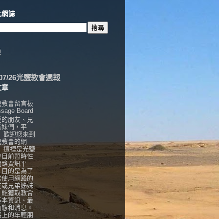
此網誌
頁
6/07/26光鹽教會週報
文章
鹽教會留言板
sage Board
愛的朋友、兄
姊妹們，平
， 歡迎您來到
鹽教會的網
！ 這裡是光鹽
會目前暫時性
網路資訊平
，目的是為了
常使用網路的
友或兄弟姊妹
，能獲取教會
基本資訊、最
動態和消息。
路上的年輕朋