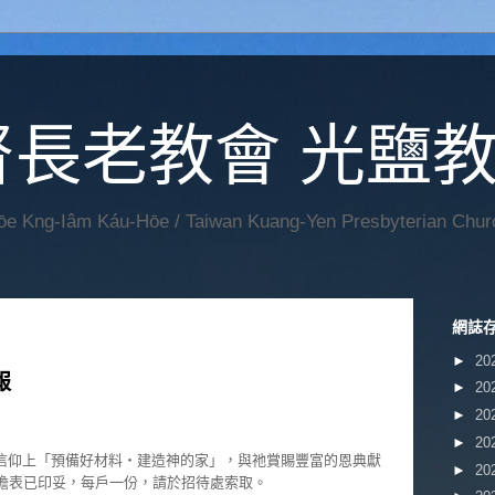
督長老教會 光鹽
Hōe Kng-Iâm Káu-Hōe / Taiwan Kuang-Yen Presbyterian Chur
網誌
►
20
報
►
20
►
20
►
20
信仰上「預備好材料‧建造神的家」，與祂賞賜豐富的恩典獻
►
20
分擔表已印妥，每戶一份，請於招待處索取。