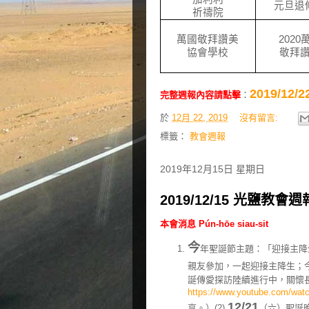
元旦退
祈禱院
萬國敬拜讚美
2020
協會學校
敬拜
2019/1
完整週報內容請點擊
：
於
12月 22, 2019
沒有留言:
標籤：
教會週報
2019年12月15日 星期日
2019/12/15 光鹽教會週
本會消息 Pún-hōe siau-sit
今
年聖誕節主題：「迎接主降生Ng
親友參加，一起迎接主降生；今
誕傳愛探訪陸續進行中，關懷長
https://www.youtube.com/wa
12/21
享。）(2)
（六）聖誕晚