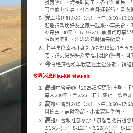
勝義牧師，請長執同工、各單位首長、兄
向蔡馥羽執事、林盈惠姊妹報名，會後
兒
童牧區訂2/22（六）上午10:00~1
迎邀請親朋好友全家一起來～享美食、
券每張100元， 1/19~2/16前購買
陳逸芸老師、江恩恩老師購券繳費。
上
半年度幸福小組訂3/7-5/16每週五晚5
宅；請弟兄姊妹為幸福小組的籌備、同
今
日禮拜後松年牧區在主堂練歌，請組
教界消息Kàu-kài siau-sit
高
雄中會舉辦「2025讀經運動計劃（
每人200元，至2/23（日）截止，欲
高
雄中會訂2/15（六）下午13:30~17
料檢查，請財務部、小會資料準備。
高
雄中會教社部舉辦「初階急救員證照
3/15(六)上午8-12點、3/22(六)上午8-