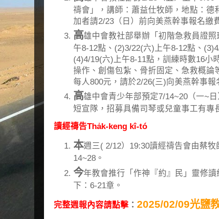
禱會」，講師：蕭益仕牧師，地點：德和
加者請2/23（日）前向美燕幹事報名繳
高
雄中會教社部舉辦「初階急救員證照班訓練
午8-12點、(2)3/22(六)上午8-12點、(3)
(4)4/19(六)上午8-11點，訓練時數1
操作、創傷包紮、骨折固定、急救概論
每人800元，請於2/26(三)向美燕幹事
高
雄中會青少年部預定7/14~20（一
短宣隊，招募具備司琴或兒童事工有專長
讀經禱告Tha̍k-keng kî-tó
本
週三( 2/12）19:30讀經禱告會由
14~28。
今
年教會推行「作神『約』民」靈修讀
下：6-21章。
2025/02/09光
完整週報內容請點擊
：