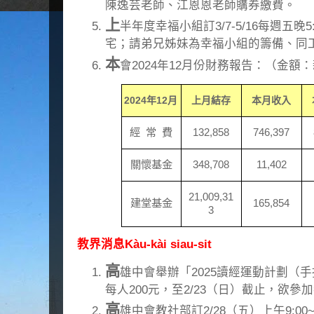
陳逸芸老師、江恩恩老師購券繳費。
上
半年度幸福小組訂3/7-5/16每週五晚5
宅；請弟兄姊妹為幸福小組的籌備、同
本
會2024年12月份財務報告：（金額
2024
年
12
月
上月結存
本月收入
經
常
費
132,858
746,397
關懷基金
348,708
11,402
21,009,31
建堂基金
165,854
3
教界消息Kàu-kài siau-sit
高
雄中會舉辦「2025讀經運動計劃（
每人200元，至2/23（日）截止，欲
高
雄中會教社部訂2/28（五）上午9:00