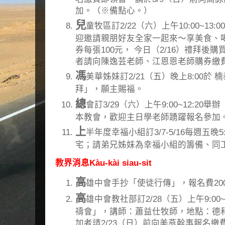
加。（※備點心。）
兒
童牧區訂2/22（六）上午10:00~1
迎邀請親朋好友全家一起來～享美食、
券每張100元， 今日（2/16）禮拜後
者請向陳逸芸老師、江恩恩老師購券繳
馮
美華姊妹訂2/21（五）晚上8:00於
拜」，願主賜福。
總
會訂3/29（六）上午9:00~12:20
本教會，歡迎主日學老師踴躍報名參加
上
半年度幸福小組訂3/7-5/16每週五晚5
宅；請弟兄姊妹為幸福小組的籌備、同
教界消息Kàu-kài siau-sit
高
雄中會手抄「使徒行傳」，報名費200
高
雄中會教社部訂2/28（五）上午9:00
禱會」，講師：蕭益仕牧師，地點：德和
加者請2/23（日）前向美燕幹事報名繳