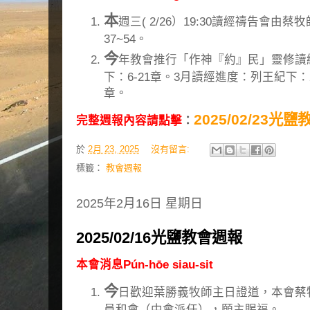
本
週三( 2/26）19:30讀經禱告會由
37~54。
今
年教會推行「作神『約』民」靈修讀
下：6-21章。3月讀經進度：列王紀下：22
章。
2025/02/23光
完整週報內容請點擊
：
於
2月 23, 2025
沒有留言:
標籤：
教會週報
2025年2月16日 星期日
2025/02/16光鹽教會週報
本會消息Pún-hōe siau-sit
今
日歡迎葉勝義牧師主日證道，本會蔡
員和會（中會派任），願主賜福。