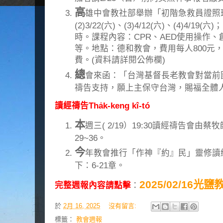
高
雄中會教社部舉辦「初階急救員證照班訓練
(2)3/22(六)、(3)4/12(六)、(4)4/1
時。課程內容：CPR、AED使用操作
等。地點：德和教會，費用每人800元，請
費。(資料請詳閱公佈欄)
總
會來函：「台灣基督長老教會對當前
禱告支持，願上主保守台灣，賜福全體人
讀經禱告Tha̍k-keng kî-tó
本
週三( 2/19）19:30讀經禱告會由
29~36。
今
年教會推行「作神『約』民」靈修讀
下：6-21章。
2025/02/16光
完整週報內容請點擊
：
於
2月 16, 2025
沒有留言:
標籤：
教會週報