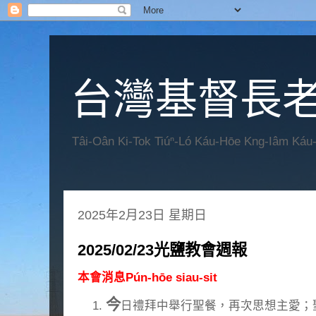
台灣基督長老
Tâi-Oân Ki-Tok Tiúⁿ-Ló Káu-Hōe Kng-Iâm Káu
2025年2月23日 星期日
2025/02/23光鹽教會週報
本會消息Pún-hōe siau-sit
今
日禮拜中舉行聖餐，再次思想主愛；