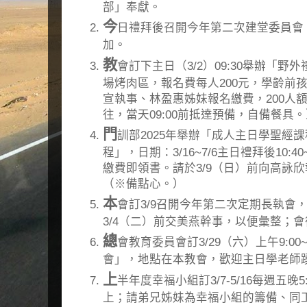
部」奉獻。
今
日禮拜後召開今年第二次建堂委員會
加。
教
會訂下主日（3/2）09:30舉辦「
場烤肉區，報名費每人200元，學齡前孩童
宣執事、林盈惠姊妹報名繳費，200人
往，當天09:00前抵達預備，自備餐具
門
訓部2025年舉辦「成人主日學聖經
程」，日期：3/16~7/6主日禮拜後10:4
繳費即領書。請於3/9（日）前向高詠
（※備點心。）
本
會訂3/9召開今年第二次定期長執會
3/4（二）前交美燕幹事，以便彙整；
總
會教育委員會訂3/29（六）上午9:00~
會」，地點在本教會，歡迎主日學老師
上
半年度幸福小組訂3/7-5/16每週五晚5
上；請弟兄姊妹為幸福小組的籌備、同