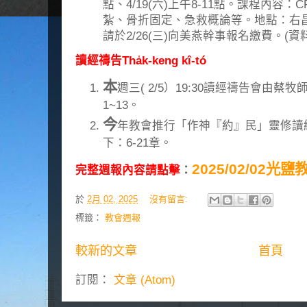
點、4/19(六)上午8-11點。課程內容
紮、骨折固定、急救概論等。地點：右昌
請於2/26(三)向美燕幹事報名繳費。(
讀經禱告Tha̍k-keng kî-tó
本
週三( 2/5）19:30讀經禱告會由蔡
1~13。
今
年教會推行「作神『約』民」靈修讀
下：6-21章。
2025/02/02光
完整週報內容請點擊
：
於
2月 02, 2025
沒有留言:
標籤：
教會週報
較新的文章
首頁
訂閱：
文章 (Atom)