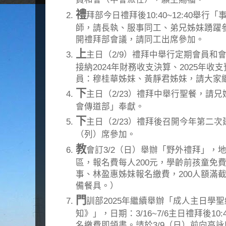
禮
拜部今日禮拜後10:40~12:40舉
師，請長執、服事同工、弟兄姊妹踴躍
開禮拜部會議，請同工出席參加。
上
主日（2/9）禮拜中舉行定期會員和
接納2024年財務收支決算、2025年收
員：穆桂華姊妹、黃靜君姊妹，請大家
下
主日（2/23）禮拜中舉行聖餐，請
會傳道部」奉獻。
下
主日（2/23）禮拜後召開今年第二
（列）席參加。
教
會訂3/2（日）舉辦「野外禮拜」，
區，報名費每人200元，學齡前孩童免費，
事、林盈惠姊妹報名繳費，200人額滿
備餐具。）
門
訓部2025年繼續舉辦「成人主日學
知》」，日期：3/16~7/6主日禮拜後10:
名繳費即領書。請於3/9（日）前向高