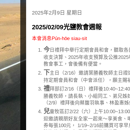
2025年2月9日 星期日
2025/02/09光鹽教會週報
本會消息Pún-hōe siau-sit
今
日禮拜中舉行定期會員和會，聽取各部
收支決算、2025年收支預算及公推20
教會事工，會後備有便當。
下
主日（2/16）邀請葉勝義牧師主日
持定期會員和會（中會派任），願主賜
禮
拜部訂2/16（日）禮拜後10:40~1
勝義牧師，請長執、小組同工、弟兄姊
（2/9）禮拜後向蔡馥羽執事、林盈惠
兒
童牧區訂2/22（六）上午10:00~1
迎邀請親朋好友全家一起來～享美食、
券每張100元， 1/19~2/16前購買