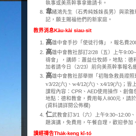
執事或美燕幹事拿邀請卡。
韋
緒鴻先生（石秀純姊妹長男）與梁雅琪
記，願主賜福他們的新家庭。
教界消息Kàu-kài siau-sit
高
雄中會手抄「使徒行傳」，報名費200
高
雄中會教社部訂2/28（五）上午9:00
禱會」，講師：蕭益仕牧師，地點：德和
加者請今日（2/23）前向美燕幹事報名
高
雄中會教社部舉辦「初階急救員證照
v
w
x
3/22(六)、
4/12(六)、
4/19(六)；
課程內容：CPR、AED使用操作、創
地點：德和教會，費用每人800元，請於2
(資料請詳閱公佈欄)
仁
武教會訂3/1（六）上午9:30~12:00
題演講，免費用，午餐自理，歡迎參加
讀經禱告Tha̍k-keng kî-tó