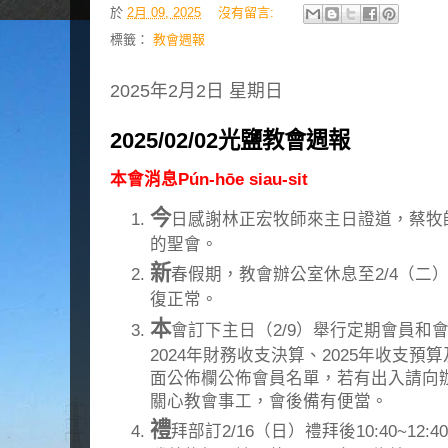
於
2月 09, 2025
沒有留言:
標籤：
教會週報
2025年2月2日 星期日
2025/02/02光鹽教會週報
本會消息Pún-hōe siau-sit
今
日感謝林正宏牧師來主日證道，蔡牧
的聖會。
新
春假期，教會辦公室休息至2/4（二）
復正常。
本
會訂下主日（2/9）舉行定期會員和
2024年財務收支決算、2025年收支預
面公佈欄公佈會員名單，若有出入請向
關心教會事工，會後備有便當。
禮
拜部訂2/16（日）禮拜後10:40~1