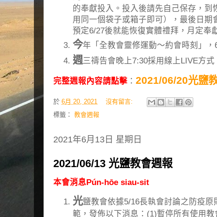
的奉獻投入。投入後請先自己保存，到
用同一個袋子或箱子即可），最後日期
預定6/27後就能恢復實體禮拜，月定奉
今
年「全教會靈修運動～約會時刻」，6
週
三禱告會晚上7:30採用線上LIVE
2021/06/20光
完整週報內容請點擊
：
於
6月 20, 2021
沒有留言:
標籤：
教會週報
2021年6月13日 星期日
2021/06/13 光鹽教會週報
本會消息Pún-hōe siau-sit
光
鹽教會依據5/16長執會討論之防疫
範，發佈以下消息：(1)暫停所有使用