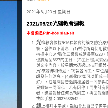
2021年6月20日 星期日
2021/06/20光鹽教會週報
本會消息Pún-hōe siau-sit
光
鹽教會依據5/16長執會討論之防疫
範，發佈以下消息：(1)暫停所有使用
指揮中心6/7強化三級警戒延長至6/28
也將延至6/27的主日。(2)主日禮拜
與文字內容，於星期六透過LINE群組與F
頁)來發佈和傳遞。(3)請各同工、單
轉發任何消息。(4)鼓勵大家可以組成
好），或是開語音邀請獨居者一同參與在
兄姐妹一同關心，若有因停工而生計有
者，請通報給任何長執同工。再回報關懷
牧師手機：0937633542。
線
上禮拜中奉獻，鼓勵會友自己準備奉獻