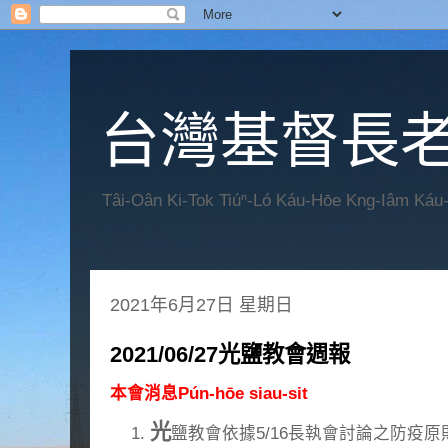
台灣基督長老
Tâi-Oân Ki-Tok Tiúⁿ-Ló Káu-Hōe Kng-Iâm Káu
2021年6月27日 星期日
2021/06/27光鹽教會週報
本會消息Pún-hōe siau-sit
光
鹽教會依據5/16長執會討論之防疫