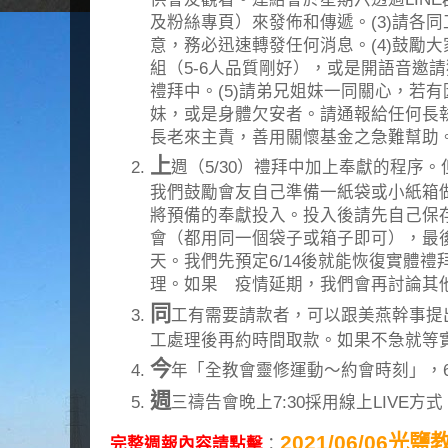
及粉絲專頁）來發佈和傳遞。(3)請各
意，務必迅速轉發任何消息。(4)鼓勵
組（5-6人品質剛好），或是開語音邀
禮拜中。(5)請弟兄姐妹一同關心，若
妹，或是身體欠安者。請通報給任何長
長老來主責，善用關懷基金之急難幫助。(6)
上
週（5/30）禮拜中加上奉獻的程序
我們鼓勵會友自己準備一紙袋或小紙箱
將預備的奉獻投入。投入後請先自己保
會（都用同一個袋子或箱子即可），最
天。我們先預定6/14後就能恢復實體
理。如果 疫情延期，我們會再討論其
同
工有需要請款者，可以跟美燕幹事提
工處理後再約時間取款。如果不急就等
今
年「全教會靈修運動～約會時刻」，6
週
三禱告會晚上7:30採用線上LIVE
2021/06/06光
完整週報內容請點擊
：