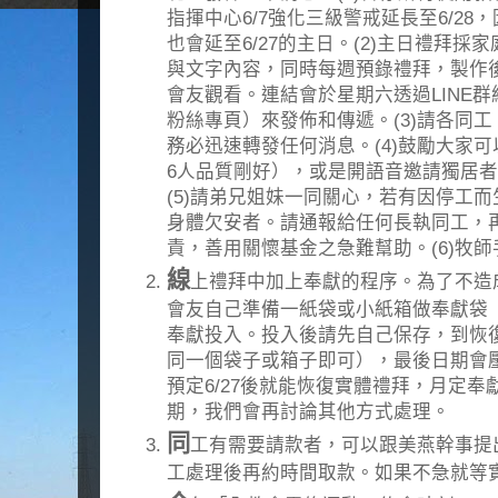
指揮中心6/7強化三級警戒延長至6/28
也會延至6/27的主日。(2)主日禮拜
與文字內容，同時每週預錄禮拜，製作後
會友觀看。連結會於星期六透過LINE群組
粉絲專頁）來發佈和傳遞。(3)請各同
務必迅速轉發任何消息。(4)鼓勵大家可
6人品質剛好），或是開語音邀請獨居
(5)請弟兄姐妹一同關心，若有因停工
身體欠安者。請通報給任何長執同工，
責，善用關懷基金之急難幫助。(6)牧師手機
線
上禮拜中加上奉獻的程序。為了不造
會友自己準備一紙袋或小紙箱做奉獻袋
奉獻投入。投入後請先自己保存，到恢
同一個袋子或箱子即可），最後日期會
預定6/27後就能恢復實體禮拜，月定
期，我們會再討論其他方式處理。
同
工有需要請款者，可以跟美燕幹事提
工處理後再約時間取款。如果不急就等