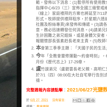
範，發佈以下消息：(1)暫停所有使用
指揮中心6/23（三）宣佈全國三級警戒
（線上）家庭禮拜的方案也將延至7/11
形式。牧師提供禮拜程序，於星期六透過LI
社團及粉絲專頁)來發佈和傳遞。(3)
意，務必迅速轉發任何消息。(4)請弟
生計困難之弟兄姐妹，或是身體欠安者
報關懷部長張素赺長老來主責。(5)牧師手機
本
會第三季季主題：「天國子民的生活
今
年「全教會靈修運動～約會時刻」，6
月份《歷代志上》17-29章。
盧
竹謨弟兄（盧碧雲長老父親、高明仁兄
於7/1（四）08:00在大社自宅舉行告
禱。
2021/06/27光
完整週報內容請點擊
：
於
6月 27, 2021
沒有留言:
標籤：
教會週報