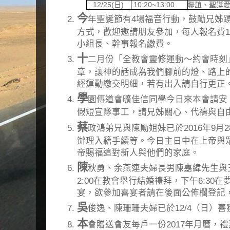
12/25(
日
)
10:20~13:00
聯誼、聖誕
今
年聖誕節有4場福音行動，鼓勵兄姊
方式，歡迎邀請朋友參加，每人報名費10
小組長、幹事報名繳費。
十
二月份「全教會靈修運動～約會時刻」
章，讓神的話成為我們腳前的燈、路上的
經運動繳交明細，若有出入請自行更正
學
園傳道會曠佳信同學今日來本會請安，報
假短宣隊事工，請兄姊關心、代禱與自
蔡
政鴻弟兄與陳勛姐妹已於2016年9月
辦理入籍手續等。今日主日中在上帝與
帝賜福這對新人與他們的家庭。
陳
秋勇、余燕連夫婦長男陳嘉緯先生與王
2:00在教會舉行結婚禮拜，下午6:30
宴，欲參加喜宴者請在後面公佈欄登記，1
吳
俊逸、陳珊珊夫婦已於12/4（日）
本
會贈送會友每戶一份2017年月曆，