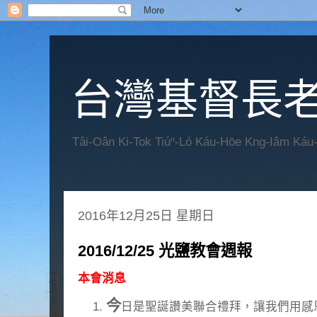
台灣基督長老
Tâi-Oân Ki-Tok Tiúⁿ-Ló Káu-Hōe Kng-Iâm Káu
2016年12月25日 星期日
2016/12/25 光鹽教會週報
本會消息
今
日是聖誕讚美聯合禮拜，讓我們用感