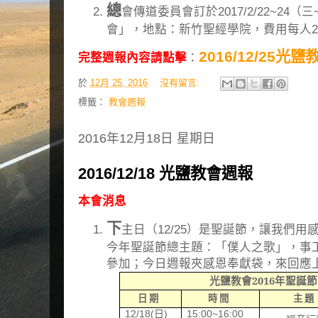
總
會傳道委員會訂於2017/2/22~24
會」，地點：新竹聖經學院，費用每人2
2016/12/25光
完整週報內容請點擊
：
於
12月 25, 2016
沒有留言:
標籤：
教會週報
2016年12月18日 星期日
2016/12/18 光鹽教會週報
本會消息
下
主日（12/25）是聖誕節，讓我們
今年聖誕節總主題：「僕人之歌」，事
參加；今日週報夾感恩奉獻袋，來回應
光鹽教會
2016
年聖誕節
日 期
時 間
主
題
12/18(
日
)
15:00~16:00