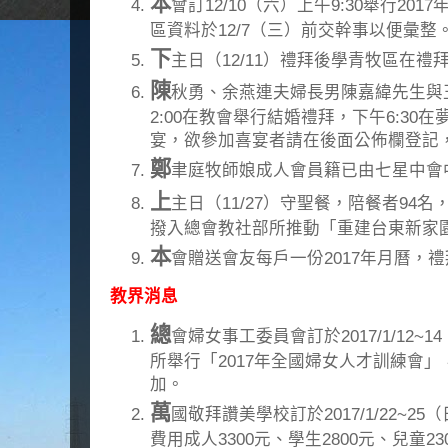
本
會訂12/10（六）上午9:30舉行2
區資料於12/7（三）前交幹事以便彙整
下
主日（12/11）禮拜後學青牧區在禮
陳
秋勇、余燕連夫婦長男陳嘉緯先生與王
2:00在教會舉行結婚禮拜，下午6:30
宴，欲參加喜宴者請在後面公佈欄登記，1
鄭
聿庭牧師娘成人會員籍已由七星中會
上
主日（11/27）守聖餐，陪餐者94名
撥入總會教社部所推動「重建台東新家
本
會贈送會友每戶一份2017年月曆，
教界消息
總
會婦女事工委員會訂於2017/1/12
所舉行「2017年全國婦女人才訓練會」
加。
萬
國敬拜讚美學校訂於2017/1/22~
費用成人3300元、學生2800元、兒童2