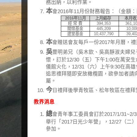
務出納，以利作業。
本
會2016年11月份財務報告：（金額
2016
年
11
月
上月結存
本月收
經 常 費
394,353
361,1
關懷基金
445,209
10,00
建堂基金
10,437,790
39,40
本
會贈送會友每戶一份2017年月曆，
吳
豐明弟兄（吳木欽、吳高靜淑夫婦兒子
懷，訂於12/30（五）下午1:00在萬安
儀館火化，12/31（六）上午9:30在高
追思禮拜隨即安放橄欖園，欲參加者請
屬。
今
日禮拜後學青牧區、松年牧區在禮拜
教界消息
總
會青年事工委員會訂於2017/1/31~
舉行「2017日光少年營」，12/27（二
參加。