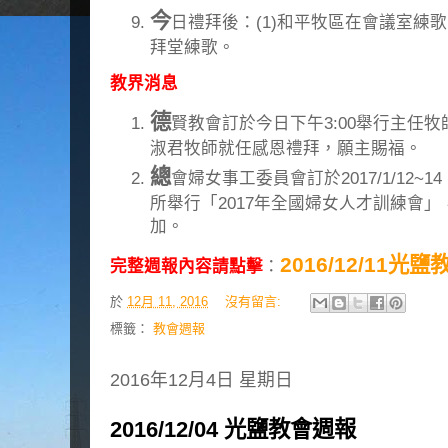
今
日禮拜後：(1)和平牧區在會議室練歌
拜堂練歌。
教界消息
德
賢教會訂於今日下午3:00舉行主任
淑君牧師就任感恩禮拜，願主賜福。
總
會婦女事工委員會訂於2017/1/12
所舉行「2017年全國婦女人才訓練會」
加。
2016/12/11光
完整週報內容請點擊
：
於
12月 11, 2016
沒有留言:
標籤：
教會週報
2016年12月4日 星期日
2016/12/04 光鹽教會週報