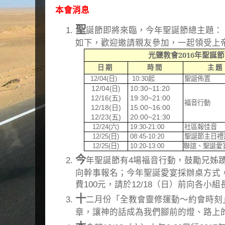
本會消息
聖
誕節即將來臨，今年聖誕節總主題：
如下，歡迎邀請親友參加，一起領受上
光鹽教會
2016
年聖誕節
日 期
時 間
主
題
12/04(
日
)
10:30
起
聖誕佈置
12/04
10:30~11:20
(
日
)
12/16(
五
)
19:30~21:00
福音行動
12/18(
日
)
15:00~16:00
12/23(
五
)
20:00~21:30
12/24(
六
)
19:30-21:00
社區報佳音
12/25(
日
)
08:45-10:20
聖誕節主日禮
12/25(
日
)
10:20-13:00
聯誼、聖誕愛
今
年聖誕節有4場福音行動，鼓勵兄姊踴
向幹事報名；今年聖誕愛宴採辦桌方式
費100元，請於12/18（日）前向各小
十
二月份「全教會靈修運動～約會時刻」
章，讓神的話成為我們腳前的燈、路上