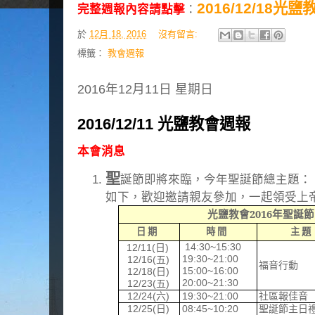
2016/12/18光
完整週報內容請點擊
：
於
12月 18, 2016
沒有留言:
標籤：
教會週報
2016年12月11日 星期日
2016/12/11 光鹽教會週報
本會消息
聖
誕節即將來臨，今年聖誕節總主題：
如下，歡迎邀請親友參加，一起領受上
光鹽教會
2016
年聖誕節
日 期
時 間
主
題
.
14:30~15:30
12/11
(
日
)
19:30~21:00
12/16(
五
)
福音行動
15:00~16:00
12/18(
日
)
20:00~21:30
12/23(
五
)
12/24(
六
)
19:30~21:00
社區報佳音
12/25(
日
)
08:45~10:20
聖誕節主日