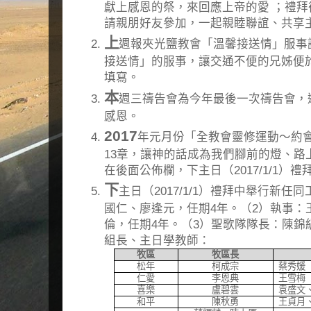
獻上感恩的祭，來回應上帝的愛 ；禮
請親朋好友參加，一起親睦聯誼、共享
上
週報夾光鹽教會「溫馨接送情」服事
接送情」的服事，讓交通不便的兄姊便
填寫。
本
週三禱告會為今年最後一次禱告會，
感恩。
2017
年元月份「全教會靈修運動～約會
13章，讓神的話成為我們腳前的燈、路
在後面公佈欄，下主日（2017/1/1）
下
主日（2017/1/1）禮拜中舉行新
國仁、廖逢元，任期4年。（2）執事：
倫，任期4年。（3）聖歌隊隊長：陳錦絹
組長、主日學教師：
牧區
牧區長
松年
柯成宗
蔡秀媛
仁愛
李恩典
王雪梅
喜樂
盧碧雲
袁盛文
和平
陳秋勇
王貞月