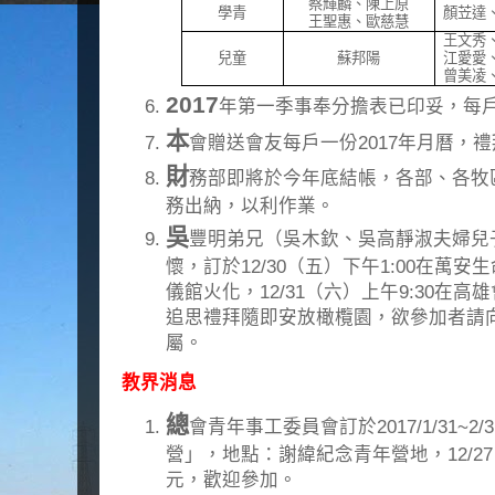
蔡輝麟、陳上原
學青
顏苙達
王聖惠、歐慈慧
王文秀
兒童
蘇邦陽
江愛愛
曾美凌
2017
年第一季事奉分擔表已印妥，每
本
會贈送會友每戶一份2017年月曆，
財
務部即將於今年底結帳，各部、各牧區
務出納，以利作業。
吳
豐明弟兄（吳木欽、吳高靜淑夫婦兒子
懷，訂於12/30（五）下午1:00在萬安
儀館火化，12/31（六）上午9:30在高
追思禮拜隨即安放橄欖園，欲參加者請
屬。
教界消息
總
會青年事工委員會訂於2017/1/31~2
營」，地點：謝緯紀念青年營地，12/27
元，歡迎參加。