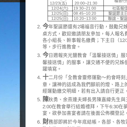
福音行
12/23(
五
)
20:00~21:30
12/24(
六
)
19:30~21:00
社區報
12/25(
日
)
08:45~10:20
聖誕節主
12/25(
日
)
10:20~13:00
聯誼、聖
今
年聖誕節還有2場福音行動，鼓勵兄
桌方式，歡迎邀請朋友參加，每人報名費1
各小組長、幹事報名繳費；下主日（12/
等，步行進教會。
今
日週報夾光鹽教會「溫馨接送情」服
馨接送情」的服事，讓交通不便的兄姊
躍填寫。
十
二月份「全教會靈修運動～約會時刻」
章，讓神的話成為我們腳前的燈、路上的
經運動繳交明細，若有出入請自行更正，1
陳
秋勇、余燕連夫婦長男陳嘉緯先生與王
2:00在教會舉行結婚禮拜，下午6:30
宴，欲參加喜宴者請在後面公佈欄登記，1
財
務部即將於今年底結帳，各部、各牧區