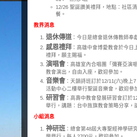
12/26 聖誕讚美禮拜，地點：社
餐。
教界消息
退休傳道
：今日是總會退休傳教師奉
感恩禮拜
：高雄中會博愛教會於今日上
禮拜，願主賜福。
演唱會
：高雄室內合唱團「彌賽亞演唱
教會演出，自由入座，歡迎參加。
音樂會
：天韻詩班訂於12/11(六)晚
活動中心二樓舉行聖誕音樂會，歡迎參
研習會
：高壽中教會發展研習會訂於12/
舉行，講題：台中旌旗教會策略分享，
小組消息
神研班
：總會第48屆大專聖經神學研究班於
學舉行，每人2700元，歡迎參加。