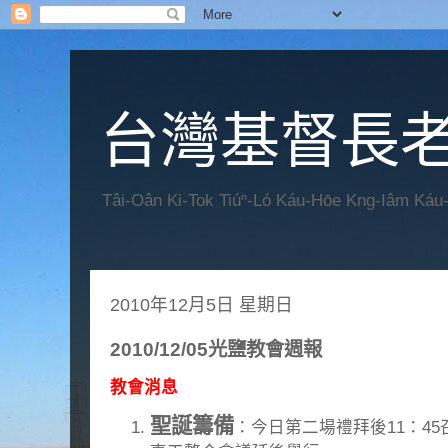
台灣基督長老
Tâi-Oân Ki-Tok Tiúⁿ-Ló Káu-Hōe Kng-Iâm Káu
2010年12月5日 星期日
2010/12/05光鹽教會週報
教會消息
聖誕籌備
：今日第二場禮拜後11：45