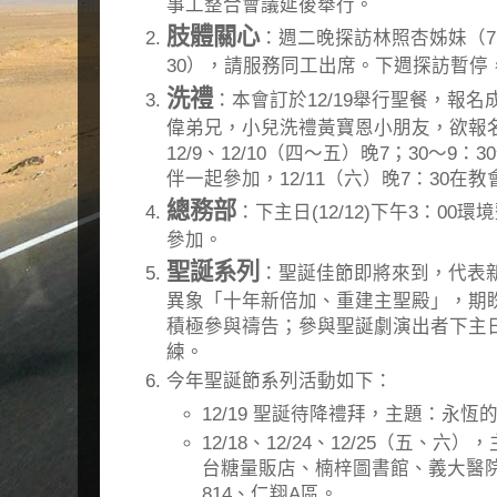
事工整合會議延後舉行。
肢體關心
：週二晚探訪林照杏姊妹（7
30），請服務同工出席。下週探訪暫停
洗禮
：本會訂於12/19舉行聖餐，報
偉弟兄，小兒洗禮黃寶恩小朋友，欲報
12/9、12/10（四～五）晚7；30～
伴一起參加，12/11（六）晚7：30在
總務部
：下主日(12/12)下午3：0
參加。
聖誕系列
：聖誕佳節即將來到，代表
異象「十年新倍加、重建主聖殿」，期
積極參與禱告；參與聖誕劇演出者下主
練。
今年聖誕節系列活動如下：
12/19 聖誕待降禮拜，主題：永
12/18、12/24、12/25（五、
台糖量販店、楠梓圖書館、義大醫
814、仁翔A區。