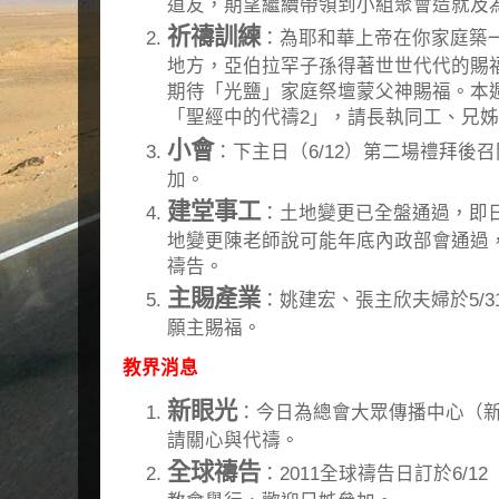
道友，期望繼續帶領到小組聚會造就及
祈禱訓練
：為耶和華上帝在你家庭築
地方，亞伯拉罕子孫得著世世代代的賜
期待「光鹽」家庭祭壇蒙父神賜福。本
「聖經中的代禱2」，請長執同工、兄
小會
：下主日（6/12）第二場禮拜後
加。
建堂事工
：土地變更已全盤通過，即
地變更陳老師說可能年底內政部會通過
禱告。
主賜產業
：姚建宏、張主欣夫婦於5/
願主賜福。
教界消息
新眼光
：今日為總會大眾傳播中心（
請關心與代禱。
全球禱告
：2011全球禱告日訂於6/12