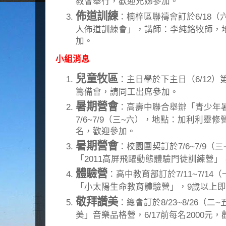
教會舉行，歡迎兄姊參加。
佈道訓練
：楠梓區聯禱會訂於6/18（六
人佈道訓練會」，講師：李純銘牧師，
加。
小組消息
兒童牧區
：主日學於下主日（6/12
籌備會，請同工出席參加。
暑期營會
：高壽中聯合舉辦「青少年
7/6~7/9（三~六），地點：加利利靈修營
名，歡迎參加。
暑期營會
：校園團契訂於7/6~7/9
「2011高屏飛躍動態體驗門徒訓練營」，
體驗營
：高中教育部訂於7/11~7/1
「小太陽生命教育體驗營」，9歲以上即可報
敬拜讚美
：總會訂於8/23~8/26（二
美」音樂品格營，6/17前每名2000元