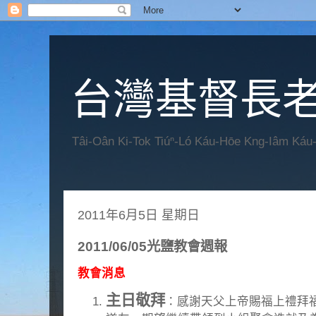
台灣基督長老
Tâi-Oân Ki-Tok Tiúⁿ-Ló Káu-Hōe Kng-Iâm Káu
2011年6月5日 星期日
2011/06/05光鹽教會週報
教會消息
主日敬拜
：感謝天父上帝賜福上禮拜福