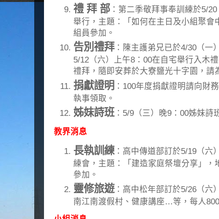
禮 拜 部
：第二季敬拜事奉訓練於5/20
舉行，主題：「如何在主日及小組聚會
組員參加。
告別禮拜
：陳主護弟兄已於4/30（一
5/12（六）上午8：00在自宅舉行入木
禮拜，隨即安葬於大寮鹽光十字園，請
捐獻證明
：100年度捐獻證明請向財
執事領取。
姊妹詩班
：5/9（三）晚9：00姊妹
教界消息
長執訓練
：高中傳道部訂於5/19（六）
練會，主題：「建造家庭祭壇分享」，
參加。
靈修旅遊
：高中松年部訂於5/26（
南江南渡假村、健康講座…等，每人80