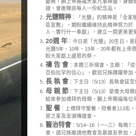
慶典，願上帝賜福大家凡事興盛、身體
誼。會後贈送每人一份紀念品。
光鹽精神
：「光鹽」的精神是「全家
區宣教」，期盼繼續維持此精神努力於
人、實行什一奉獻」，建立一間更美更
20週 年
：今日是「光鹽」20生日，
光鹽5年、10年、15年、20年都有上
盼大家獻上感恩的祭。
禱 告 會
：本週三祈禱會，主題：「從
亞伯拉罕的信心」，歡迎兄姊踴躍參加
長 執 會
：下主日（5/13）長執會延至5
母 親 節
：下主日（5/13）是偉大母
給來參加禮拜的母親，願上帝賜福每位
聖 餐
：上禮拜守聖餐，陪餐者113名，
恩之家及澎湖傳道會。
醫治特會
：5/14~16（一~三）每晚
會，請兄姊邀請他教會及慕道友參加，