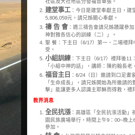
社區及大社地區分發福音單張。
建堂事工
：今日是建堂奉獻主日，建
5,806,059元，請兄姊關心奉獻。
禱 告 會
：週三禱告會請兄姊踴躍參加
神對雅各信心的訓練（二）」。
聖 餐：下主日（6/17）第一、二場禮
受。
小組訓練
：下主日（6/17）禮拜後1
「小組中神的話」，講師：陳約翰長老
福音主日
：6/24（日）邀請到口足
「生命成長」，請兄姊開始為所邀請的
擊」能讓更多人認識主耶穌而得救，禮
教界消息
全民抗漲
：高雄區「全民抗漲活動」祈禱
園民族廣場舉行，時間上午9：00~晚上
參加。