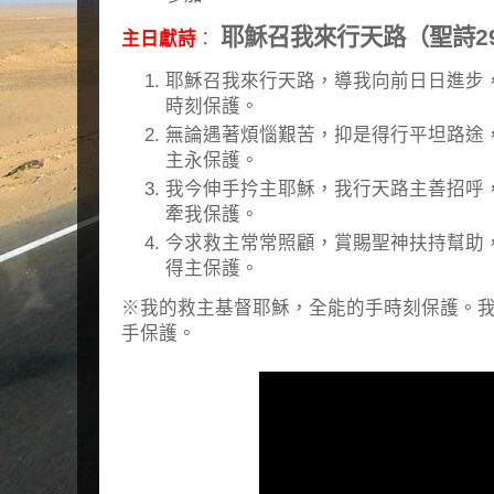
耶穌召我來行天路（聖詩2
主日獻詩
：
耶穌召我來行天路，導我向前日日進步
時刻保護。
無論遇著煩惱艱苦，抑是得行平坦路途
主永保護。
我今伸手扲主耶穌，我行天路主善招呼
牽我保護。
今求救主常常照顧，賞賜聖神扶持幫助
得主保護。
※我的救主基督耶穌，全能的手時刻保護。
手保護。