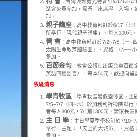
特 會
：台灣興起發光特會訂於6/13~6
聚會免費參加，需憑「出席證」入場，
加。
親子講座
：高中教育部訂於6/17（日）
所舉行「現代親子講座」，每人100元
營 會
：高中教育部訂於7/2~7/5（
太陽生命教育體驗營」，資格：小一~小六，
參加。
百節金句
：教會公報社出版兒童百節
英語四種語言），每本50元，歡迎向碧
牧區消息
學青牧區
：學青牧區暑假靈修營，主
7/5~7/7（四~六）於加利利祈禱院舉行，
者每人800元，7/1前1300元，請家長
主 日 學
：主日學夏季學校訂於7/10~7/
舉行，主題：「天上的大城市」，資格：
參加。