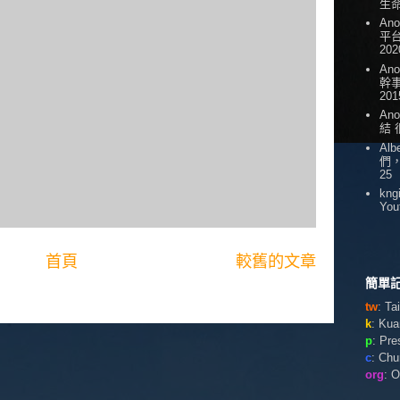
生
An
平台
202
An
幹
201
An
結
Alb
們
25
kng
You
首頁
較舊的文章
簡單記
tw
: T
k
: Ku
p
: Pr
c
: Ch
org
: 