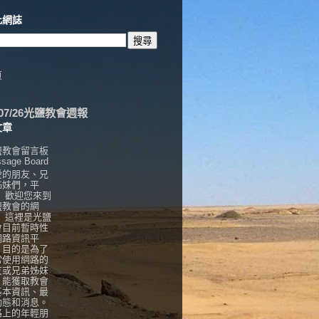
此網誌
頁
6/07/26光鹽教會週報
文章
鹽教會留言板
sage Board
愛的朋友、兄
姊妹們，平
， 歡迎您來到
鹽教會的網
！ 這裡是光鹽
會目前暫時性
網路資訊平
，目的是為了
常使用網路的
友或兄弟姊妹
，能獲取教會
基本資訊、最
動態和消息。
路上的年輕朋