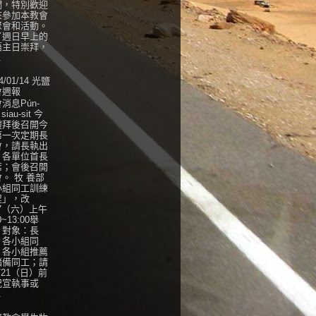
們，特別歡迎
來參加本教會
聚會和活動。
了週日早上的
語主日崇拜，
.
4/01/14 光鹽
會週報
消息Pún-
 siau-sit 今
禮拜後召開今
第一次定期長
會，請長執出
，各單位首長
席；會後召開
。 牧 養部
小組同工訓練
程」，改
27（六）上午
0~13:00舉
，對象：長
、各小組同
、各小組推薦
儲備同工；請
/21（日）前
紀宣執事或
.