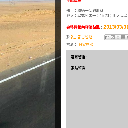
本週信息
題目：勝過一切的耶穌
經文：以弗所書一：15-23；馬太福音
2013/0
完整週報內容請點擊
：
於
3月 31, 2013
標籤：
教會週報
沒有留言:
張貼留言