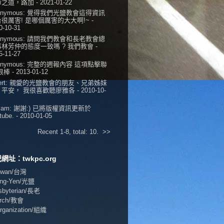
命之道，路加
- 2021-01-22
onymous:
覺得我們光鹽教會這得資訊
很厲害! 是哪個厲害的大大啊!~
-
0-10-31
onymous:
請問我們教會和長老教會總
事林芳仲的態度一致嗎 ? 我們教會
-
5-11-27
onymous:
完整的週報內容 這項點擊聯
 很棒
- 2013-01-12
ert:
親愛的光鹽教會的朋友、兄弟姊妹
，平安， 我很喜歡聽廖雅各
- 2010-10-
iam:
謝謝:) 已將版權資訊更新於
tube.
- 2010-01-05
Recent 1-8, total: 10.
>>
網址：twkpc.org
aiwan/台灣
ang-Yen/光鹽
esbyterian/長老
urch/教會
Organization/組織