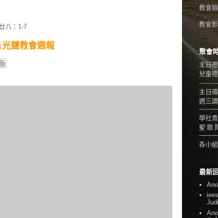
教會臉
教會影音
廿八：1-7
3/31光鹽教會週報
聚會
主日禮
兒童禮拜
---------
主日禱
週三讀
---------
學社青
聖 歌 
---------
各小組
最新
An
iee
Jud
An