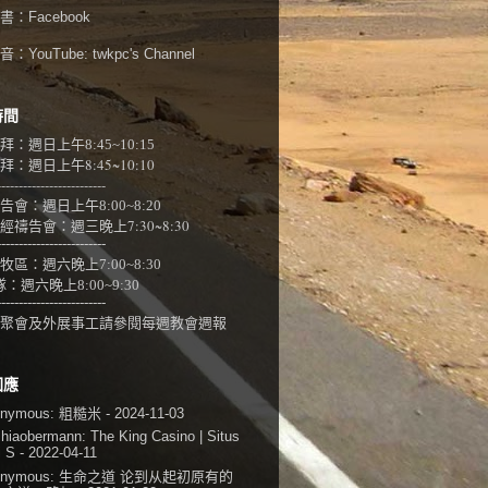
書：
Facebook
：YouTube:
twkpc's Channel
時間
拜：週日上午
8:45~10:15
：週日上午8:45~10:10
-------------------------
告會：週日上午8:00~
8:20
經禱告會：週三晚上7:30~8:30
-------------------------
牧區：週六晚上7:00~8:30
隊：
週六晚上8:00~9:30
-------------------------
聚會及外展事工請參閱
每週教會週報
回應
onymous:
粗糙米
- 2024-11-03
shiaobermann:
The King Casino | Situs
i S
- 2022-04-11
onymous:
生命之道 论到从起初原有的