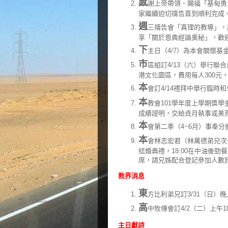
感
謝上帝帶領、賜福「基甸勇
家繼續迫切禱告直到順利完成
週
三禱告會「真理的教導」，
享「關於恩典經論奧秘」，歡
下
主日（4/7）為本會關懷
市
區組訂4/13（六）舉行
港文化園區，費用每人300元，
本
會訂4/14禮拜中舉行臨
本
教會101學年度上學期獎學
成績證明，交給貞月執事或美燕
本
會第二季（4~6月）事奉
本
會林志宏君（林萬德弟兄次子
結婚典禮，18:00在中油後
席，請兄姊配合登記參加人數
教界消息
東
方比利弟兄訂3/31（日）
高
中牧傳會訂4/2（二）上午
主日獻詩