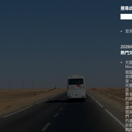
搜尋
首
202
熱門
光
Mes
親
弟
安
光
誌
教
的
台
讓
朋
們
的
新
網