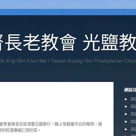
督長老教會 光鹽
Hōe Kng-Iâm Káu-Hōe / Taiwan Kuang-Yen Presbyterian Chur
網誌
►
20
►
20
►
20
►
20
會聚會移至社區清豐公園舉行，願上帝藉著今日的敬拜、禱
►
20
活的盼望賜福仁翔社區。