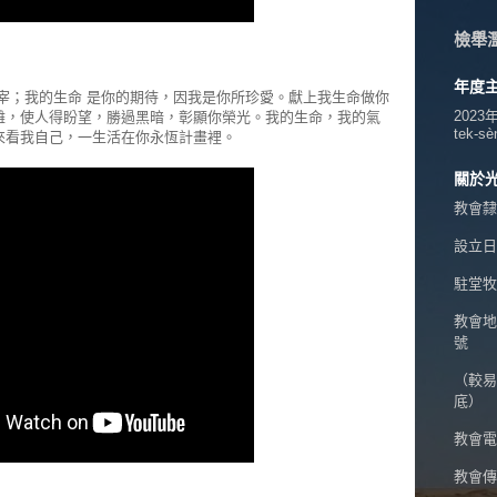
檢舉
年度
宰；我的生命 是你的期待，因我是你所珍愛。獻上我生命做你
2023
難，使人得盼望，勝過黑暗，彰顯你榮光。我的生命，我的氣
tek-sè
來看我自己，一生活在你永恆計畫裡。
關於
教會隸
設立日期
駐堂牧
教會地
號
（較易
底）
教會電話
教會傳真