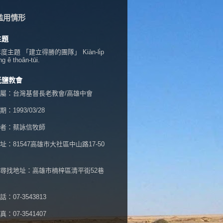
濫用情形
主題
年度主題 「建立得勝的團隊」 Kiàn-li̍p
ng ê thoân-tūi.
光鹽教會
屬：台灣基督長老教會/高雄中會
：1993/03/28
者：蔡詠信牧師
址：
81547高雄市大社區中山路17-50
尋找地址：高雄市楠梓區清平街52巷
：07-3543813
：07-3541407