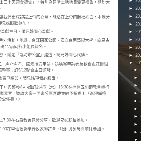
►
20
士三十天禁食禱告」，特別為建堂土地地目變更禱告，期盼大
►
20
。
►
20
讓我們更深認識上帝的心意，能活在上帝的賜福裡面，本週分
迎兄姊踴躍參加。
►
20
基金奉獻主日，請兄姊關心奉獻。
►
20
►
20
聯合戶外活動，地點：台江國家公園、國立台南藝術大學，麻豆古
請4/7前向各小組長報名。
►
20
時和會，議定「臨時辦公室」建造，請兄姊關心代禱。
►
20
▼
20
金（4/7~4/21）開始接受申請，請填寫申請表及教務處註冊組
►
幹事；訂5/12聯合主日頒發。
►
分擔表已編印，請兄姊預備心服事。
►
）與邱琴心小姐訂於4/6（六）15:30在楠梓五旬節教會舉行
►
勁餐廳宴客，邀請大家一同來分享喜慶並給予祝福！（為預備筵
於公佈欄。）
►
►
►
晚上7:30在右昌教會見證分享，歡迎兄姊踴躍參加。
►
10:00在甲仙教會舉行牧家聯誼會，牧師與師母將前往參加。
►
▼