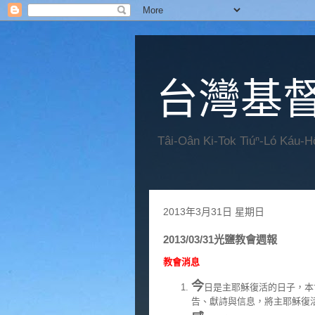
台灣基
Tâi-Oân Ki-Tok Tiúⁿ-Ló Káu-
2013年3月31日 星期日
2013/03/31光鹽教會週報
教會消息
今
日是主耶穌復活的日子，本
告、獻詩與信息，將主耶穌復