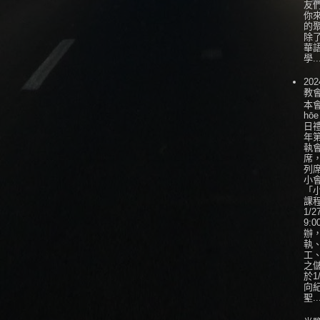
友
你
的
除
華
學..
202
教
本會
hōe
日
年
執
席
列
小會
「
課
1/
9:0
辦
執
工
之
於1
向
聖..