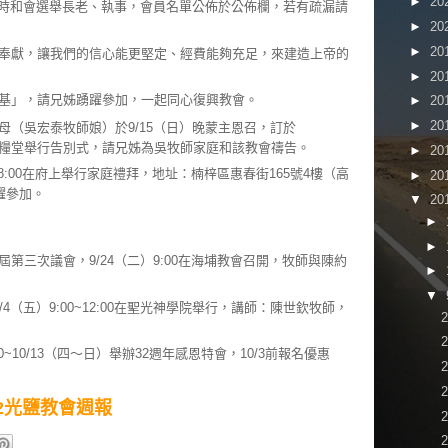
►
20
7舉行臨時和會選舉長老、執事，會員名單公佈於公佈欄，若有疏漏請
►
20
►
20
奉獻，讓我們的信心能更堅定、經費能夠充足，來建造上帝的
►
20
基」，請兄姊踴躍參加，一起同心復興教會。
►
20
►
20
母（吳宏泰牧師娘）於9/15（日）晚蒙主恩召，訂於
台西靈糧堂舉行告別式，請兄姊為吳牧師家庭和該教會禱告。
►
20
8:00在府上舉行家庭禮拜，地址：楠梓區惠春街165號4樓（高
►
20
躍參加。
▼
20
►
►
第三次議會，9/24（二）9:00在海埔教會召開，牧師與陳約
►
▼
4（五）9:00~12:00在聖光神學院舉行，講師：陳世欽牧師，
0~10/13（四～日）舉辦32週年感恩特會，10/3前報名優惠
9/22光鹽教會週報