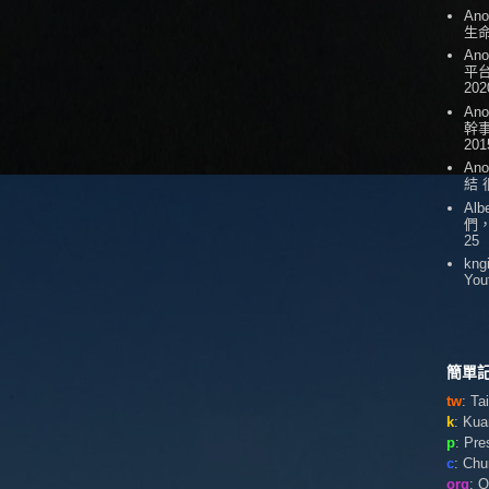
An
生
An
平台
202
An
幹
201
An
結
Alb
們
25
kng
You
簡單記
tw
: T
k
: Ku
p
: Pr
c
: Ch
org
: 