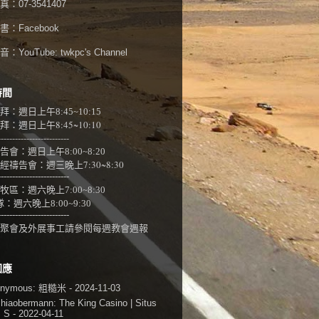
：07-3541407
書：
Facebook
：YouTube:
twkpc's Channel
時間
拜：週日上午
8:45~10:15
：週日上午8:45~10:10
-------------------------
告會：週日上午8:00~
8:20
經禱告會：週三晚上7:30~8:30
-------------------------
牧區：週六晚上7:00~8:30
隊：
週六晚上8:00~9:30
-------------------------
聚會及外展事工請參閱
每週教會週報
回應
onymous:
粗糙米
- 2024-11-03
shiaobermann:
The King Casino | Situs
i S
- 2022-04-11