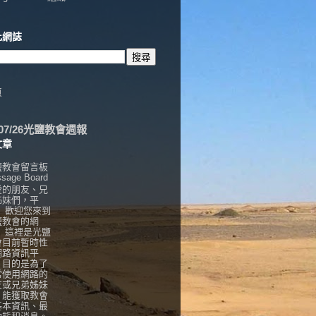
此網誌
頁
6/07/26光鹽教會週報
文章
鹽教會留言板
sage Board
愛的朋友、兄
姊妹們，平
， 歡迎您來到
鹽教會的網
！ 這裡是光鹽
會目前暫時性
網路資訊平
，目的是為了
常使用網路的
友或兄弟姊妹
，能獲取教會
基本資訊、最