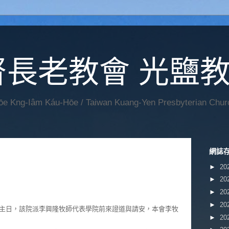
督長老教會 光鹽
Hōe Kng-Iâm Káu-Hōe / Taiwan Kuang-Yen Presbyterian Chur
網誌
►
20
►
20
►
20
►
20
主日，該院派李興隆牧師代表學院前來證道與請安，本會李牧
►
20