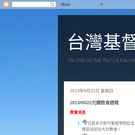
台灣基
Tâi-Oân Ki-Tok Tiúⁿ-Ló Káu-
2013年9月22日 星期日
2013/09/22光鹽教會週報
教會消息
今
日是本宗新竹聖經學院紀念
師受派前往大社教會。