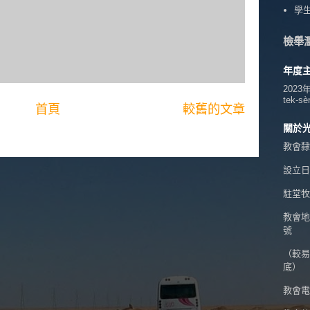
學
檢舉
年度
2023
tek-sè
首頁
較舊的文章
關於
教會隸
設立日期
駐堂牧
教會地
號
（較易
底）
教會電話