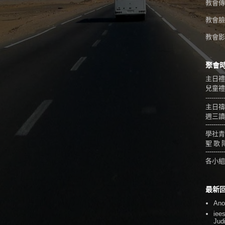
教會傳真
教會臉
教會影音
聚會
主日禮
兒童禮拜
---------
主日禱
週三讀
---------
學社青
聖 歌 
---------
各小組
最新
An
iee
Jud