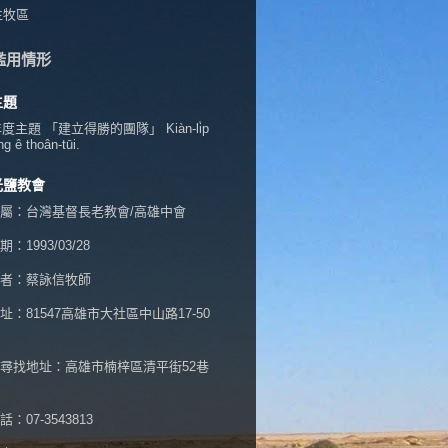
生牧區
濫用情形
主題
年度主題 「建立得勝的團隊」 Kiàn-li̍p
ng ê thoân-tūi.
光鹽教會
屬：台灣基督長老教會/高雄中會
：1993/03/28
者：蔡詠信牧師
址：
81547高雄市大社區中山路17-50
尋找地址：高雄市楠梓區清平街52巷
：07-3543813