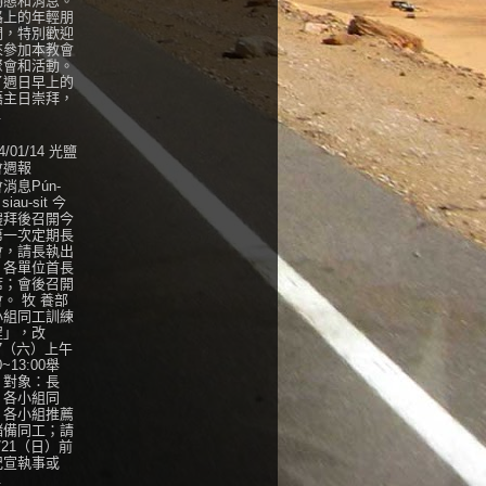
動態和消息。
路上的年輕朋
們，特別歡迎
來參加本教會
聚會和活動。
了週日早上的
語主日崇拜，
.
4/01/14 光鹽
會週報
消息Pún-
 siau-sit 今
禮拜後召開今
第一次定期長
會，請長執出
，各單位首長
席；會後召開
。 牧 養部
小組同工訓練
程」，改
27（六）上午
0~13:00舉
，對象：長
、各小組同
、各小組推薦
儲備同工；請
/21（日）前
紀宣執事或
.