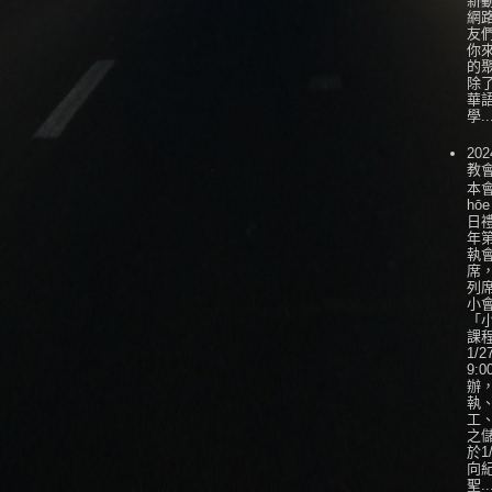
新
網
友
你
的
除
華
學..
202
教
本會
hōe
日
年
執
席
列
小會
「
課
1/
9:0
辦
執
工
之
於1
向
聖..