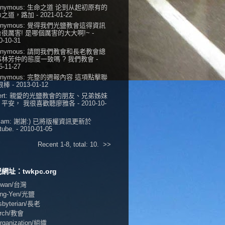
onymous:
生命之道 论到从起初原有的
命之道，路加
- 2021-01-22
onymous:
覺得我們光鹽教會這得資訊
很厲害! 是哪個厲害的大大啊!~
-
0-10-31
onymous:
請問我們教會和長老教會總
事林芳仲的態度一致嗎 ? 我們教會
-
5-11-27
onymous:
完整的週報內容 這項點擊聯
 很棒
- 2013-01-12
ert:
親愛的光鹽教會的朋友、兄弟姊妹
，平安， 我很喜歡聽廖雅各
- 2010-10-
iam:
謝謝:) 已將版權資訊更新於
tube.
- 2010-01-05
Recent 1-8, total: 10.
>>
網址：twkpc.org
aiwan/台灣
ang-Yen/光鹽
esbyterian/長老
urch/教會
Organization/組織