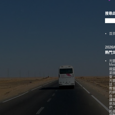
搜尋
首
202
熱門
光
Mes
親
弟
安
光
誌
教
的
台
讓
朋
們
的