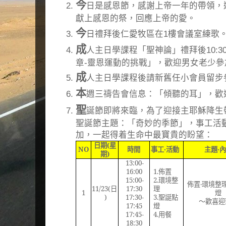
今
日是感恩節，感謝上帝一年的帶領，
獻上感恩的祭，回應上帝的愛。
今
日禮拜後仁愛牧區在1樓會議室練歌
成
人主日學課程「聖神論」禮拜後10:
章-靈恩運動的挑戰」，歡迎男女老少
成
人主日學課程後請新舊任小會員留步
本
週三禱告會信息：「傾聽的耳」，歡
聖
誕節即將來臨，為了迎接主耶穌降生
聖誕節主題：「奇妙的季節」，事工活
加，一起得着生命中最寶貴的盼望：
日期
(
星
NO
時間
事工‧活動
主題‧
期
)
13:00-
16:00
1.
佈置
15:00-
2.
環境整
佈置‧環境整
11/23(
日
17:30
理
1
燈
)
17:30-
3.
聖誕點
～歡喜迎
17:45
燈
17:45-
4.
用餐
18:30