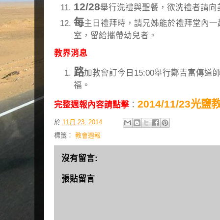
12/28
舉行洗禮與聖餐，欲洗禮者請向
每
主日禮拜時，請兄姊能於禮拜堂內一
室，留給攜帶幼兒者。
教界消息
路
加教會訂今日15:00舉行鄭吉富傳
福。
2014/11/23光
完整週報內容請點擊
：
於
11月 23, 2014
標籤：
教會週報
沒有留言:
張貼留言