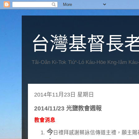
台灣基督長老
Tâi-Oân Ki-Tok Tiúⁿ-Ló Káu-Hōe Kng-Iâm Káu
2014年11月23日 星期日
2014/11/23 光鹽教會週報
教會消息
今
日禮拜感謝蔡詠信傳道主禮，願主賜