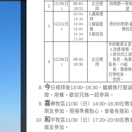
11/30(
日
08:45-
主日禮
待降節
～等候
2
)
10:15
拜
望
1.
讚美禮
09:00-
拜
10:30
12/21(
日
2.
聖誕愛
奇妙的季節‧
18:00-
3
)
餐
傳佳
19:00
3.
報佳音
19:30-
21:00
年終數算主恩
1.
洗禮‧聖餐
2.
新任同工就
12/28(
日
08:45-
主日禮
長老、執事
4
)
10:30
拜
區長、小組
長、聖歌隊
日學校長、
老師。
今
日禮拜後13:00~18:30，繼續進
燈、用餐，歡迎兄姊一起參與。
喜
樂牧區11/30（日）14:00~16:
朋友參加，現場準備點心，會後有摸彩
和
平牧區11/30（日）17:20~20:
道友參加。