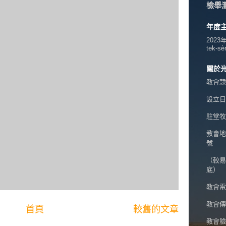
檢舉
年度
2023
tek-sè
關於
教會隸
設立日期
駐堂牧
教會地
號
（較易
底）
教會電話
教會傳真
首頁
較舊的文章
教會臉