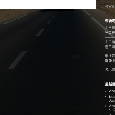
教會影音
聚會
主日禮
兒童禮拜
---------
主日禱
週三讀
---------
學社青
聖 歌 
---------
各小組
最新
An
iee
Jud
An
生