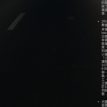
的
除
華
學..
202
教
本會
hōe
日
年
執
席
列
小會
「
課
1/
9:0
辦
執
工
之
於1
向
聖..
光
區