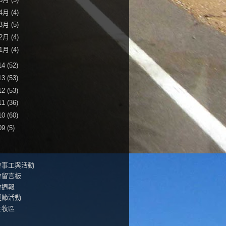
4月
(4)
3月
(5)
2月
(4)
1月
(4)
14
(52)
13
(53)
12
(53)
11
(36)
10
(60)
09
(5)
會事工與活動
會留言板
會週報
誕節活動
生牧區