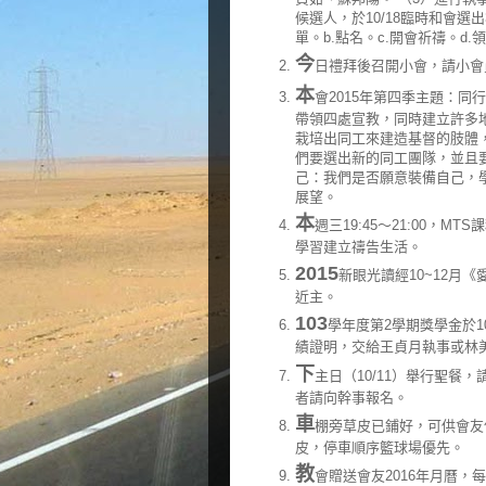
候選人，於10/18臨時和會選
單。b.點名。c.開會祈禱。d
今
日禮拜後召開小會，請小會
本
會2015年第四季主題：
帶領四處宣教，同時建立許多
栽培出同工來建造基督的肢體
們要選出新的同工團隊，並且
己：我們是否願意裝備自己，
展望。
本
週三19:45～21:00
學習建立禱告生活。
2015
新眼光讀經10~12月
近主。
103
學年度第2學期獎學金於1
績證明，交給王貞月執事或林
下
主日（10/11）舉行聖餐
者請向幹事報名。
車
棚旁草皮已鋪好，可供會友
皮，停車順序籃球場優先。
教
會贈送會友2016年月曆