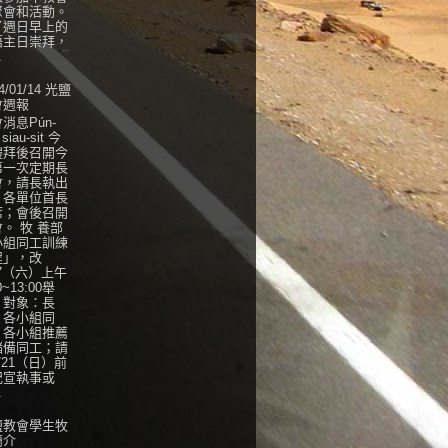
聚會和活動。
了週日早上的
語主日崇拜，
.
4/01/14 光鹽
會週報
消息Pún-
 siau-sit 今
禮拜後召開今
第一次定期長
會，請長執出
，各單位首長
席；會後召開
。 牧 養部
小組同工訓練
程」，改
27（六）上午
0~13:00舉
，對象：長
、各小組同
、各小組推薦
儲備同工；請
/21（日）前
紀宣執事或
.
鹽教會學生牧
簡介