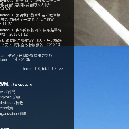
onymous:
覺得我們光鹽教會這得資訊
很厲害! 是哪個厲害的大大啊!~
-
0-10-31
onymous:
請問我們教會和長老教會總
事林芳仲的態度一致嗎 ? 我們教會
-
5-11-27
onymous:
完整的週報內容 這項點擊聯
 很棒
- 2013-01-12
ert:
親愛的光鹽教會的朋友、兄弟姊妹
，平安， 我很喜歡聽廖雅各
- 2010-10-
iam:
謝謝:) 已將版權資訊更新於
tube.
- 2010-01-05
Recent 1-8, total: 10.
>>
網址：twkpc.org
aiwan/台灣
ang-Yen/光鹽
esbyterian/長老
urch/教會
Organization/組織