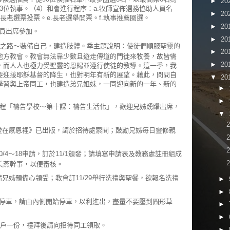
►
20
出3位執事。（4）和會進行程序：a.牧師宣佈選務協助人員名
►
20
.領長老選票投票。e.長老選舉開票。f.執事推薦圈選。
►
20
員出席參加。
►
20
同行之路～裝備自己，建造肢體。季主題說明：使徒們順服聖靈的
►
20
地方教會。教會無法靠少數且遊走傳道的門徒來牧養，故皆需
►
20
，而人人也極力受聖靈的恩賜並遵行使徒的教導。這一季，我
要迎接耶穌基督的降生，也對明年有新的展望。藉此，問問自
▼
20
學習與上帝同工，也建造弟兄姐妹，一同迎向新的一年、新的
►
►
，MTS課程「禱告學校～第十課：禱告生活化」，歡迎兄姊踴躍出席，
▼
《愛在感恩裡》已出版，請於招待處索閱；鼓勵兄姊每日靈修親
0/4～18申請，訂於11/1頒發；請填寫申請表及教務處註冊組成
美燕幹事，以便審核。
，請兄姊預備心領受；教會訂11/29舉行洗禮與聖餐，欲報名洗禮
►
►
停車，請由內側開始停車，以利進出，盡量不要壓到圓形草
►
►
，每戶一份，禮拜後請向招待同工領取。
►