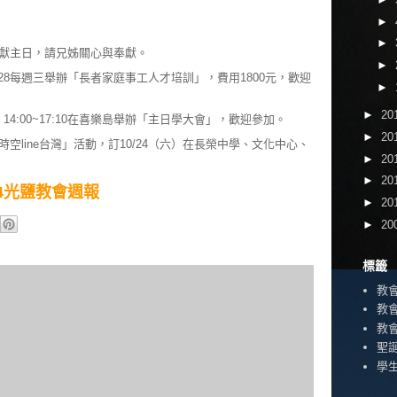
►
►
獻主日，請兄姊關心與奉獻。
►
0/28每週三舉辦「長者家庭事工人才培訓」，費用1800元，歡迎
►
►
20
）14:00~17:10在喜樂島舉辦「主日學大會」，歡迎參加。
►
20
空line台灣」活動，訂10/24（六）在長榮中學、文化中心、
►
20
►
20
0/04光鹽教會週報
►
20
►
20
標籤
教
教
教
聖
學