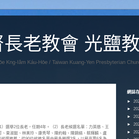
督長老教會 光鹽
Hōe Kng-Iâm Káu-Hōe / Taiwan Kuang-Yen Presbyterian Chur
網誌
►
20
►
20
►
20
►
20
1）選舉2位長老，任期4年。（2）長老候選名單：力英慈、王
►
20
芳、東淑懿、林美玲、康秀琴、陳約翰、陳錦絹、蔡輝麟、盧
事候選推薦：從90位候推名單中最多圈選3名，以最高票6名為