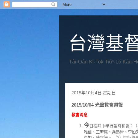
台灣基
Tâi-Oân Ki-Tok Tiúⁿ-Ló Káu-
2015年10月4日 星期日
2015/10/04 光鹽教會週報
教會消息
今
日禮拜中舉行臨時和會：（
雅信、王聖惠、兵熟皆、李如
貞如、蘇邦陽。 （3）進行執