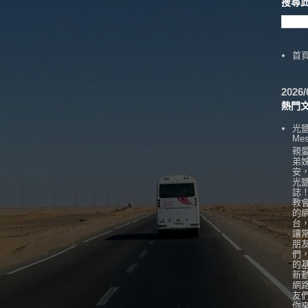
搜尋
首
202
熱門
光
Mes
親
弟
安
光
誌
教
的
台
讓
朋
們
的
新
網
友
你