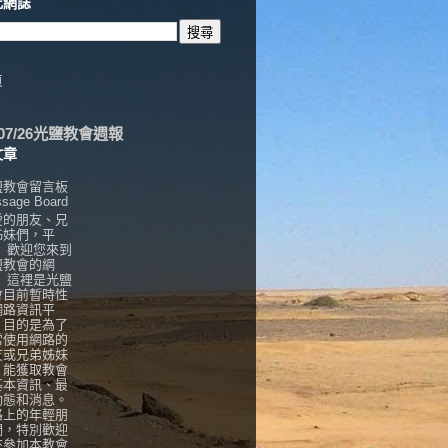
此網誌
頁
6/07/26光鹽教會週報
文章
鹽教會留言板
sage Board
愛的朋友、兄
姊妹們，平
， 歡迎您來到
鹽教會的網
！ 這裡是光鹽
會目前暫時性
網路資訊平
，目的是為了
常使用網路的
友或兄弟姊妹
，能獲取教會
基本資訊、最
動態和消息。
路上的年輕朋
們，特別歡迎
來參加本教會