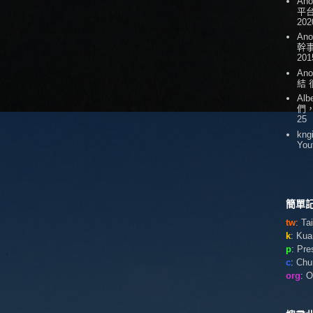
An
平台
202
An
幹
201
An
結
Alb
們
25
kng
You
簡單記
tw
: T
k
: Ku
p
: Pr
c
: Ch
org
: 