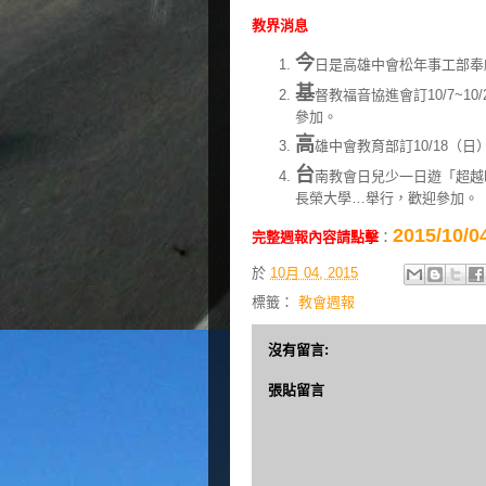
教界消息
今
日是高雄中會松年事工部奉
基
督教福音協進會訂10/7~1
參加。
高
雄中會教育部訂10/18（日
台
南教會日兒少一日遊「超越時
長榮大學…舉行，歡迎參加。
2015/1
完整週報內容請點擊
：
於
10月 04, 2015
標籤：
教會週報
沒有留言:
張貼留言