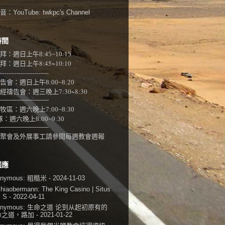
：YouTube:
twkpc's Channel
時間
拜：週日上午
8:45~10:15
：週日上午8:45~10:10
-------------------------
告會：週日上午8:00~
8:20
經禱告會：週三晚上7:30~8:30
-------------------------
牧區：週六晚上7:00~8:30
隊：
週六晚上8:00~9:30
-------------------------
聚會及外展事工請參閱
每週教會週報
回應
onymous:
粗糙米
- 2024-11-03
shiaobermann:
The King Casino | Situs
i S
- 2022-04-11
onymous:
生命之道 论到从起初原有的
命之道，路加
- 2021-01-22