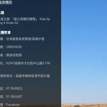
濫用情形
主題
年度主題 「建立得勝的團隊」 Kiàn-li̍p
ng ê thoân-tūi.
光鹽教會
屬：台灣基督長老教會/高雄中會
：1993/03/28
者：蔡詠信牧師
址：
81547高雄市大社區中山路17-50
尋找地址：高雄市楠梓區清平街52巷
：07-3543813
：07-3541407
書：
Facebook