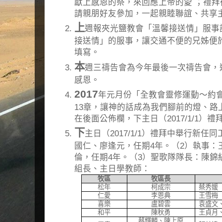
獻上感恩的祭，來回應上帝的愛 ；禮
請親朋好友參加，一起親睦聯誼、共享
上
週報夾光鹽教會「溫馨接送情」服事
接送情」的服事，讓交通不便的兄姊便
填寫。
本
週三禱告會為今年最後一次禱告會，
感恩。
2017
年元月份「全教會靈修運動～約會
13章，讓神的話成為我們腳前的燈、路
在後面公佈欄，下主日（2017/1/1）
下
主日（2017/1/1）禮拜中舉行新
國仁、廖逢元，任期4年。（2）執事：
倫，任期4年。（3）聖歌隊隊長：陳錦絹
組長、主日學教師：
牧區
牧區長
松年
柯成宗
蔡秀媛
仁愛
李恩典
王雪梅
喜樂
盧碧雲
袁盛文
和平
陳秋勇
王貞月
蔡輝麟、陳上原