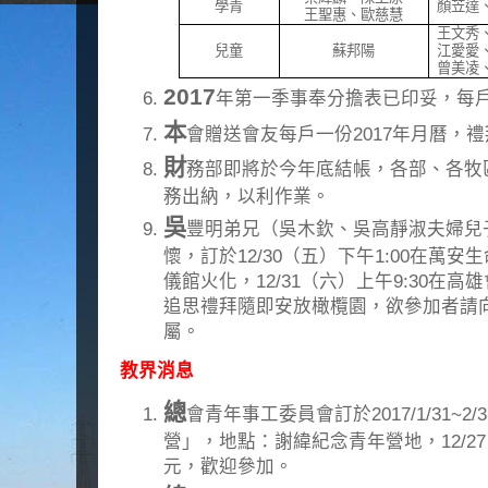
學青
顏苙達
王聖惠、歐慈慧
王文秀
兒童
蘇邦陽
江愛愛
曾美凌
2017
年第一季事奉分擔表已印妥，每
本
會贈送會友每戶一份2017年月曆，
財
務部即將於今年底結帳，各部、各牧區
務出納，以利作業。
吳
豐明弟兄（吳木欽、吳高靜淑夫婦兒子
懷，訂於12/30（五）下午1:00在萬安
儀館火化，12/31（六）上午9:30在高
追思禮拜隨即安放橄欖園，欲參加者請
屬。
教界消息
總
會青年事工委員會訂於2017/1/31~2
營」，地點：謝緯紀念青年營地，12/27
元，歡迎參加。