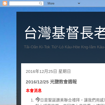
台灣基督長老
Tâi-Oân Ki-Tok Tiúⁿ-Ló Káu-Hōe Kng-Iâm Káu
2016年12月25日 星期日
2016/12/25 光鹽教會週報
本會消息
今
日是聖誕讚美聯合禮拜，讓我們用感