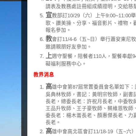
請表及教務處註冊組成績證明，交給慈
宣
教部訂10/29（六）上午9:00~11
歌、讚美操、分享、福音影片、禮物，
報名參加。
教
會訂11/4-6（五~日）舉行蕭安東
邀請親朋好友參加。
上
週守聖餐，陪餐者110人，聖餐奉獻9
礙福利服務中心。
教界消息
高
雄中會第87屆常置委員會名單如下
吳典林牧師，書記：黃明宗牧師，副書
長老，總委長老：許祝月長老，中委牧
王品升牧師、王子豪牧師、蔡維恩牧師
委長老：楊木崙長老、顏惠傑長老、力
長老。
高
雄中會高北區會訂11/18-19（五