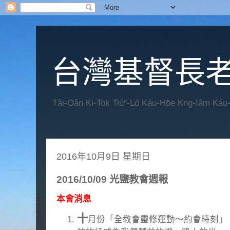
台灣基督長老
Tâi-Oân Ki-Tok Tiúⁿ-Ló Káu-Hōe Kng-Iâm Káu
2016年10月9日 星期日
2016/10/09 光鹽教會週報
本會消息
十
月份「全教會靈修運動～約會時刻」，