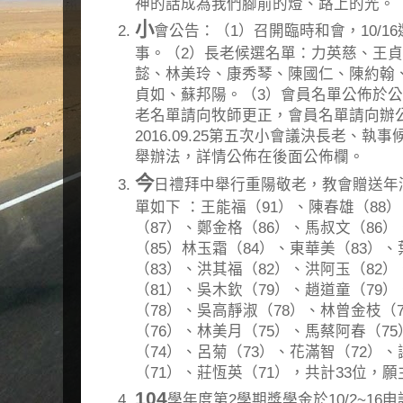
神的話成為我們腳前的燈、路上的光。
小
會公告：（1）召開臨時和會，10/16
事。（2）長老候選名單：力英慈、王
懿、林美玲、康秀琴、陳國仁、陳約翰
貞如、蘇邦陽。（3）會員名單公佈於
老名單請向牧師更正，會員名單請向辦
2016.09.25第五次小會議決長老、
舉辦法，詳情公佈在後面公佈欄。
今
日禮拜中舉行重陽敬老，教會贈送年
單如下 ：王能福（91）、陳春雄（88
（87）、鄭金格（86）、馬叔文（86
（85）林玉霜（84）、東華美（83）
（83）、洪其福（82）、洪阿玉（82
（81）、吳木欽（79）、趙道童（79
（78）、吳高靜淑（78）、林曾金枝（
（76）、林美月（75）、馬蔡阿春（7
（74）、呂菊（73）、花滿智（72）
（71）、莊恆英（71），共計33位，
104
學年度第2學期獎學金於10/2~16