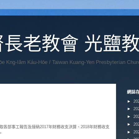
督長老教會 光鹽
Hōe Kng-Iâm Káu-Hōe / Taiwan Kuang-Yen Presbyterian Chur
網誌
►
20
►
20
►
20
►
20
各部事工報告及接納2017年財務收支決算、2018年財務收支
►
20
。