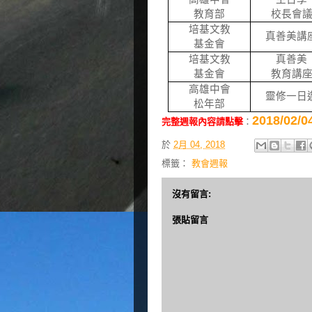
教育部
校長會
培基文教
真善美講
基金會
培基文教
真善美
基金會
教育講
高雄中會
靈修一日
松年部
2018/0
完整週報內容請點擊
：
於
2月 04, 2018
標籤：
教會週報
沒有留言:
張貼留言