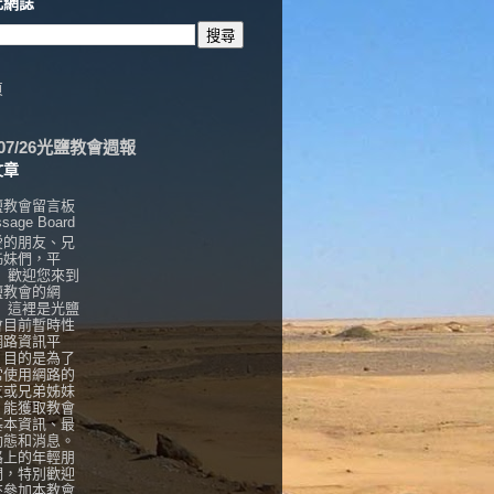
此網誌
頁
6/07/26光鹽教會週報
文章
鹽教會留言板
sage Board
愛的朋友、兄
姊妹們，平
， 歡迎您來到
鹽教會的網
！ 這裡是光鹽
會目前暫時性
網路資訊平
，目的是為了
常使用網路的
友或兄弟姊妹
，能獲取教會
基本資訊、最
動態和消息。
路上的年輕朋
們，特別歡迎
來參加本教會