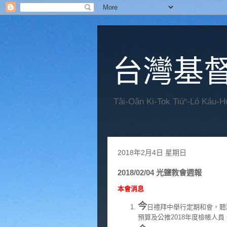
台灣基
Tâi-Oân Ki-Tok Tiúⁿ-Ló Káu-
2018年2月4日 星期日
2018/02/04 光鹽教會週報
本會消息
今
日禮拜中舉行定期和會，聽取
預算及公推2018年度檢帳人員