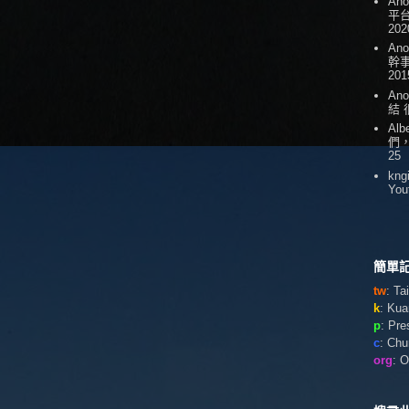
An
平台
202
An
幹
201
An
結
Alb
們
25
kng
You
簡單記
tw
: T
k
: Ku
p
: Pr
c
: Ch
org
: 