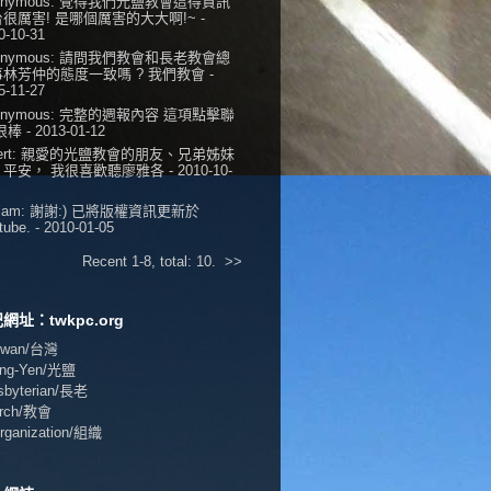
onymous:
覺得我們光鹽教會這得資訊
很厲害! 是哪個厲害的大大啊!~
-
0-10-31
onymous:
請問我們教會和長老教會總
事林芳仲的態度一致嗎 ? 我們教會
-
5-11-27
onymous:
完整的週報內容 這項點擊聯
 很棒
- 2013-01-12
ert:
親愛的光鹽教會的朋友、兄弟姊妹
，平安， 我很喜歡聽廖雅各
- 2010-10-
iam:
謝謝:) 已將版權資訊更新於
tube.
- 2010-01-05
Recent 1-8, total: 10.
>>
網址：twkpc.org
aiwan/台灣
ang-Yen/光鹽
esbyterian/長老
urch/教會
Organization/組織