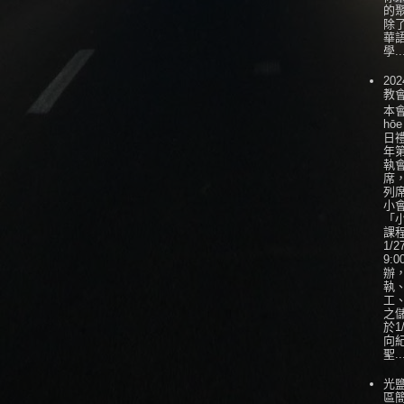
的
除
華
學..
202
教
本會
hōe
日
年
執
席
列
小會
「
課
1/
9:0
辦
執
工
之
於1
向
聖..
光
區