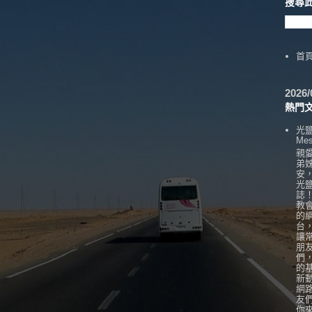
搜尋
首
202
熱門
光
Mes
親
弟
安
光
誌
教
的
台
讓
朋
們
的
新
網
友
你