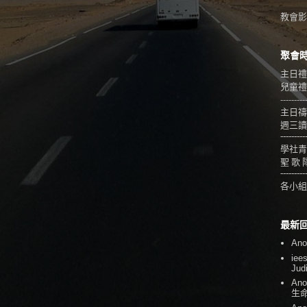
教會影音
聚會
主日禮
兒童禮拜
---------
主日禱
週三讀
---------
學社青
聖 歌 
---------
各小組
最新
An
iee
Jud
An
生