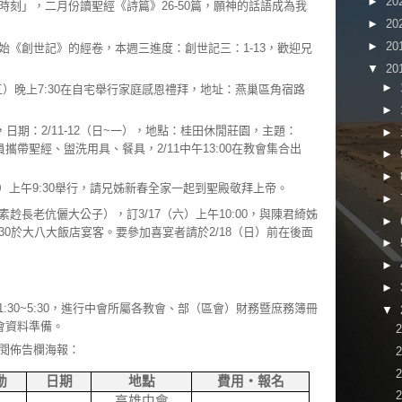
►
20
時刻」，二月份讀聖經《詩篇》26-50篇，願神的話語成為我
►
20
►
20
始《創世記》的經卷，本週三進度：創世記三：1-13，歡迎兄
▼
20
►
五）晚上7:30在自宅舉行家庭感恩禮拜，地址：燕巢區角宿路
►
日期：2/11-12（日~一），地點：桂田休閒莊園，主題：
►
帶聖經、盥洗用具、餐具，2/11中午13:00在教會集合出
►
►
五）上午9:30舉行，請兄姊新春全家一起到聖殿敬拜上帝。
►
赺長老伉儷大公子），訂3/17（六）上午10:00，與陳君綺姊
►
30於大八大飯店宴客。要參加喜宴者請於2/18（日）前在後面
►
►
►
1:30~5:30，進行中會所屬各教會、部（區會）財務暨庶務簿冊
▼
會資料準備。
閱佈告欄海報：
動
日期
地點
費用‧報名
高雄中會