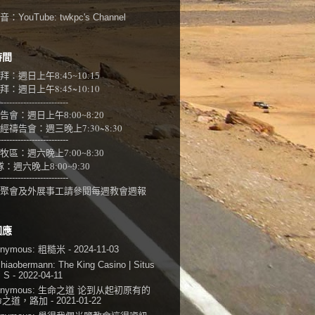
：YouTube:
twkpc's Channel
時間
拜：週日上午
8:45~10:15
：週日上午8:45~10:10
-------------------------
告會：週日上午8:00~
8:20
經禱告會：週三晚上7:30~8:30
-------------------------
牧區：週六晚上7:00~8:30
隊：
週六晚上8:00~9:30
-------------------------
聚會及外展事工請參閱
每週教會週報
回應
onymous:
粗糙米
- 2024-11-03
shiaobermann:
The King Casino | Situs
i S
- 2022-04-11
onymous:
生命之道 论到从起初原有的
命之道，路加
- 2021-01-22