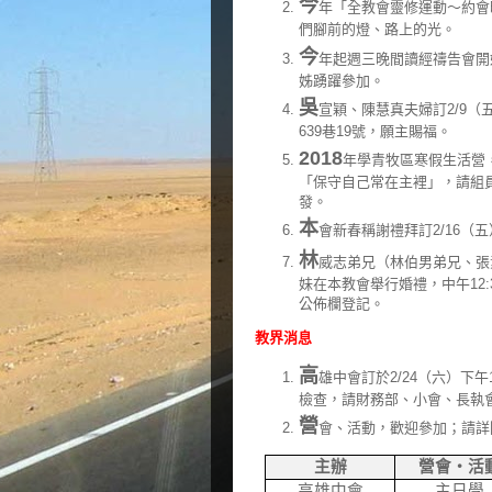
今
年「全教會靈修運動～約會
們腳前的燈、路上的光。
今
年起週三晚間讀經禱告會開
姊踴躍參加。
吳
宣穎、陳慧真夫婦訂2/9（
639巷19號，願主賜福。
2018
年學青牧區寒假生活營，
「保守自己常在主裡」，請組員攜
發。
本
會新春稱謝禮拜訂2/16（
林
威志弟兄（林伯男弟兄、張素
妹在本教會舉行婚禮，中午12:
公佈欄登記。
教界消息
高
雄中會訂於2/24（六）下午
檢查，請財務部、小會、長執
營
會、活動，歡迎參加；請詳
主辦
營會‧活
高雄中會
主日學