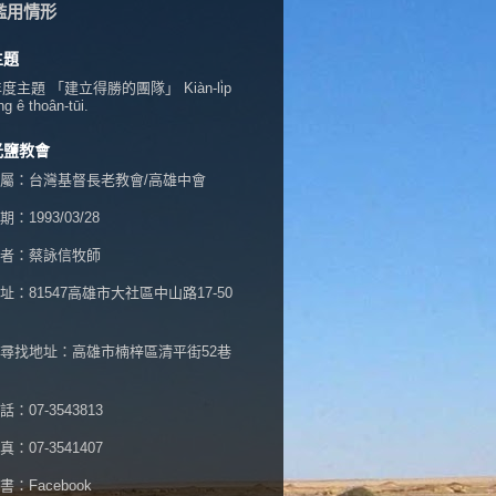
濫用情形
主題
年度主題 「建立得勝的團隊」 Kiàn-li̍p
ng ê thoân-tūi.
光鹽教會
屬：台灣基督長老教會/高雄中會
：1993/03/28
者：蔡詠信牧師
址：
81547高雄市大社區中山路17-50
尋找地址：高雄市楠梓區清平街52巷
：07-3543813
：07-3541407
書：
Facebook