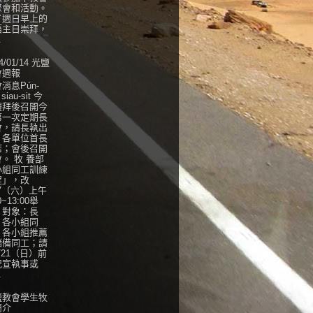
聚會和活動。
了週日早上的
語主日崇拜，
.
4/01/14 光鹽
會週報
消息Pún-
 siau-sit 今
禮拜後召開今
第一次定期長
會，請長執出
，各單位首長
席；會後召開
。 牧 養部
小組同工訓練
程」，改
27（六）上午
0~13:00舉
，對象：長
、各小組同
、各小組推薦
儲備同工；請
/21（日）前
紀宣執事或
.
鹽教會學生牧
簡介