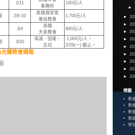
2/11
100
元
/
人
議
事務所
►
高雄錫安堂
座
2/6-10
1,700
元
/
人
►
20
後站教會
►
20
高雄
3/4
800
元
/
人
►
20
座
天泉教會
溪湖、田尾、
1,
000
元
/
人，
►
20
遊
3/20
古坑
2/26(
一
)
截止。
►
20
2/04光鹽教會週報
►
20
►
20
►
20
►
20
標籤
教
教
教
聖
學