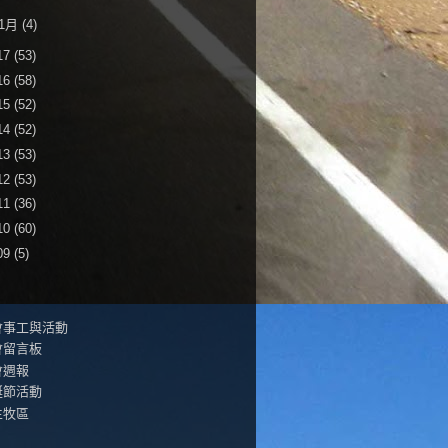
1月
(4)
17
(53)
16
(58)
15
(52)
14
(52)
13
(53)
12
(53)
11
(36)
10
(60)
09
(5)
會事工與活動
會留言板
會週報
誕節活動
生牧區