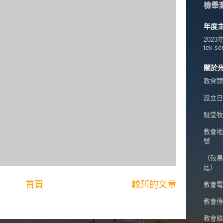
檢舉
年度
2023
tek-sè
關於
教會隸
設立日期
駐堂牧
教會地
號
（較易
底）
首頁
較舊的文章
教會電話
教會傳真
教會臉