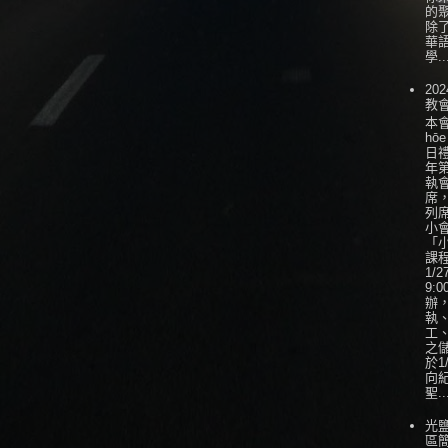
的
除
華
學..
202
教
本會
hōe
日
年
執
席
列
小會
「
課
1/
9:0
辦
執
工
之
於1
向
聖..
光
區