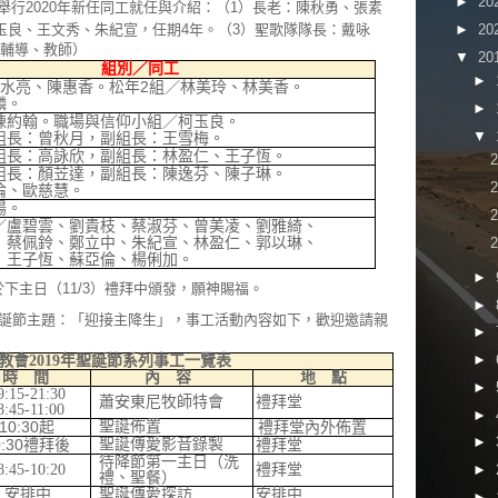
►
20
，舉行2020年新任同工就任與介紹：（1）長老：陳秋勇、張素
►
20
玉良、王文秀、朱紀宣，任期4年。（3）聖歌隊隊長：戴咏
、輔導、教師）
▼
20
組別／同工
►
水亮、陳惠香。松年
2
組／林美玲、林美香。
麟。
►
陳約翰。
職場與信仰
小組／柯玉良。
▼
組長：曾秋月，副組長：王雪梅。
組長：高詠欣，副組長：林盈仁、王子恆。
組長：顏苙達，副組長：陳逸芬、陳子琳。
倫、歐慈慧。
陽。
／盧碧雲、劉貴枝、蔡淑芬、曾美凌、劉雅綺、
鄭立中、朱紀宣、林盈仁、郭以琳、
、蘇亞倫、楊俐加。
►
下主日（11/3）禮拜中頒發，願神賜福。
►
誕節主題：「迎接主降生」，事工活動內容如下，歡迎邀請親
►
►
教會
2019
年聖誕節系列事工一覽表
時 間
內 容
地 點
►
9:15-21:30
禮拜堂
蕭安東尼牧師特會
8:45-11:00
►
10:3
0
起
聖誕佈置
禮拜堂內外佈置
►
:30
禮拜後
聖誕傳愛影音錄製
禮拜堂
待降節第一主日（洗
禮拜堂
8:45-10:20
►
禮、聖餐）
安排中
聖誕傳愛探訪
安排中
►