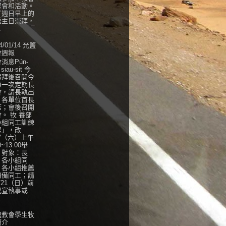
聚會和活動。
了週日早上的
語主日崇拜，
.
4/01/14 光鹽
會週報
消息Pún-
 siau-sit 今
禮拜後召開今
第一次定期長
會，請長執出
，各單位首長
席；會後召開
。 牧 養部
小組同工訓練
程」，改
27（六）上午
0~13:00舉
，對象：長
、各小組同
、各小組推薦
儲備同工；請
/21（日）前
紀宣執事或
.
鹽教會學生牧
簡介