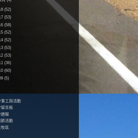
18
(52)
17
(53)
16
(58)
15
(52)
14
(52)
13
(53)
12
(53)
11
(36)
10
(60)
09
(5)
會事工與活動
會留言板
會週報
誕節活動
生牧區