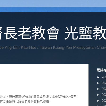
督長老教會 光鹽
Hōe Kng-Iâm Káu-Hōe / Taiwan Kuang-Yen Presbyterian Chur
網誌
►
20
►
20
►
20
►
20
證道，願神賜福林牧師的服事與身體；本會蔡牧師休假至
►
20
期間有要事請與代議長老盧碧雲長老聯絡。