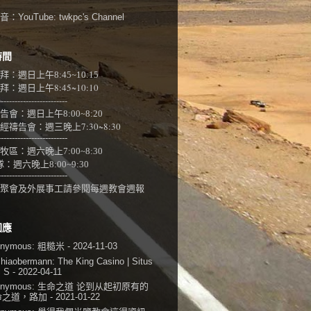
：YouTube:
twkpc's Channel
時間
拜：週日上午
8:45~10:15
：週日上午8:45~10:10
-------------------------
告會：週日上午8:00~
8:20
經禱告會：週三晚上7:30~8:30
-------------------------
牧區：週六晚上7:00~8:30
隊：
週六晚上8:00~9:30
-------------------------
聚會及外展事工請參閱
每週教會週報
回應
onymous:
粗糙米
- 2024-11-03
shiaobermann:
The King Casino | Situs
i S
- 2022-04-11
onymous:
生命之道 论到从起初原有的
命之道，路加
- 2021-01-22