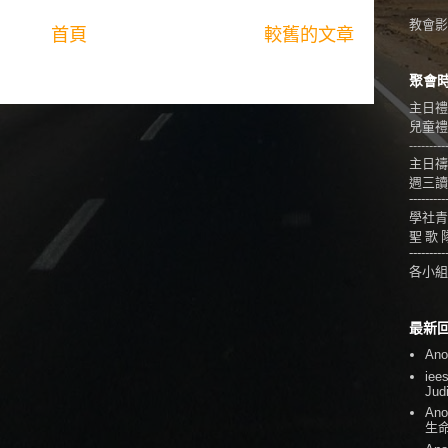
教會影音
首頁
較舊的文章
聚會
主日禮
兒童禮拜
---------
主日禱
週三讀
---------
學社青
聖 歌 
---------
各小組
最新
An
iee
Jud
An
生