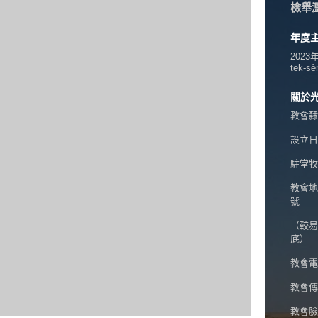
檢舉
年度
2023
tek-sè
關於
教會隸
設立日期
駐堂牧
教會地
號
（較易
底）
教會電話
教會傳真
教會臉