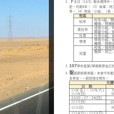
下
主日（11/3）聯合禮拜中
赺，任期4年。（2）執事：柯
秀。（4）牧區／小組：（長
牧區
松年
1
組／簡
松年
輔導／蔡輝
成長小組／
青壯年
關愛小組／
社青
社青小組／
學青小組／
學青
輔導／顏鼎
校長／蘇邦
教師、同工
兒童
蔡佩鈴、
王子恆
107
學年度第2學期獎學金訂於
聖
誕節即將來臨，本會今年聖
友參加，一起迎接主降生。
光鹽
日 期
11/8(
五
)
、
11/9(
六
)
1
11/10(
日
)
0
11/10
、
17
、
24(
日
)
11/17(
日
)
10
12/1(
日
)
0
12/14(
六
)
、
12/15(
日
)