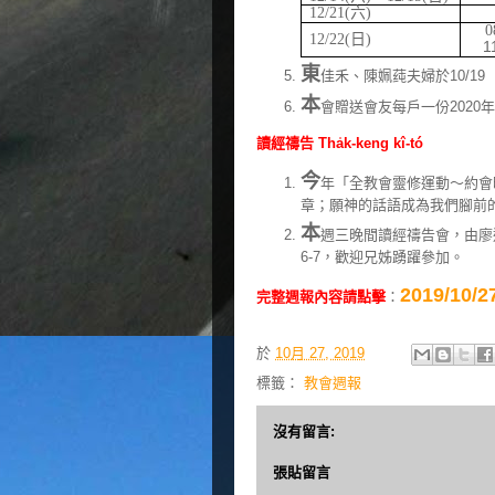
12/21(
六
)
0
12/22(
日
)
1
東
佳禾、陳姵莼夫婦於10/1
本
會贈送會友每戶一份202
讀經禱告 Tha̍k-keng kî-tó
今
年「全教會靈修運動～約會時刻
章；願神的話語成為我們腳前
本
週三晚間讀經禱告會，由廖
6-7，歡迎兄姊踴躍參加。
2019/1
完整週報內容請點擊
：
於
10月 27, 2019
標籤：
教會週報
沒有留言:
張貼留言