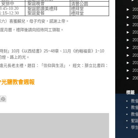
安排中
聖誕晚會
清豐公園
8:45-10:20
禮拜堂
聖誕節讚美禮拜
►
20
1:15
-12:30
聖誕愛餐
禮拜堂
►
20
9（六）喜獲麟兒，母子均安，感謝上帝。
►
20
0年度月曆，禮拜後請向招待同工領取。
►
20
►
20
►
20
」10月《以西結書》25~48章、11月《約翰福音》1~10
►
20
的燈、路上的光。
►
20
逢元長老主禮，題目：「信仰與生活」， 經文：腓立比書四：
►
20
►
20
0/27光鹽教會週報
標籤
教
教
教
聖
學