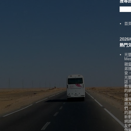
搜尋
首
202
熱門
光
Mes
親
弟
安
光
誌
教
的
台
讓
朋
們
的
新
網
友
你