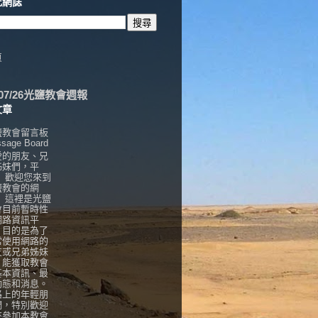
此網誌
頁
6/07/26光鹽教會週報
文章
鹽教會留言板
sage Board
愛的朋友、兄
姊妹們，平
， 歡迎您來到
鹽教會的網
！ 這裡是光鹽
會目前暫時性
網路資訊平
，目的是為了
常使用網路的
友或兄弟姊妹
，能獲取教會
基本資訊、最
動態和消息。
路上的年輕朋
們，特別歡迎
來參加本教會