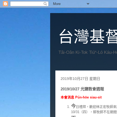
台灣基
Tâi-Oân Ki-Tok Tiúⁿ-Ló Káu-
2019年10月27日 星期日
2019/10/27 光鹽教會週報
本會消息 Pún-hōe siau-sit
今
日禮拜，歡迎林正宏牧師來
10/31（四），蔡牧師不在