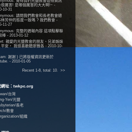
onymous:
覺得我們光鹽教會這得資訊
很厲害! 是哪個厲害的大大啊!~
-
0-10-31
onymous:
請問我們教會和長老教會總
事林芳仲的態度一致嗎 ? 我們教會
-
5-11-27
onymous:
完整的週報內容 這項點擊聯
 很棒
- 2013-01-12
ert:
親愛的光鹽教會的朋友、兄弟姊妹
，平安， 我很喜歡聽廖雅各
- 2010-10-
iam:
謝謝:) 已將版權資訊更新於
tube.
- 2010-01-05
Recent 1-8, total: 10.
>>
網址：twkpc.org
aiwan/台灣
ang-Yen/光鹽
esbyterian/長老
urch/教會
Organization/組織