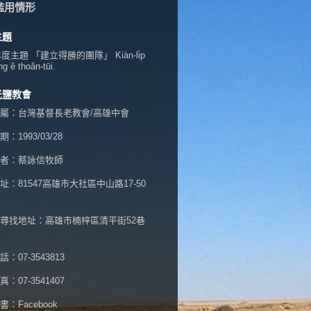
濫用情形
主題
年度主題 「建立得勝的團隊」 Kiàn-li̍p
ng ê thoân-tūi.
光鹽教會
屬：台灣基督長老教會/高雄中會
：1993/03/28
者：蔡詠信牧師
址：
81547高雄市大社區中山路17-50
尋找地址：高雄市楠梓區清平街52巷
：07-3543813
：07-3541407
書：
Facebook