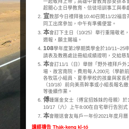
一起敬拜上帝；高雄中會教育部安排本
起關心主日學教育、信徒培訓事工與奉
宣
教部今日禮拜後10:40召開11/22
同工出席參加，中午有準備便當。
本
會訂下主日（10/25）舉行重陽敬老
週報，願主賜福。
108
學年度第2學期獎學金於10/11~25
請表及教務處註冊組成績證明，交給慈
本
會訂11/1（日）舉辦「野外禮拜戶
場、故宮南院，費用每人200元（學齡
各牧區小組員、夏季學校的孩童與家長
（10/18）前向美燕幹事或小組長報名
等後續作業。
傅
鍾運金女士（傅宜招姊妹的母親）於1
10/17（六）上午8:00在自宅舉行告
本
會贈送會友每戶一年份2021年度月
讀經禱告 Tha̍k-keng kî-tó