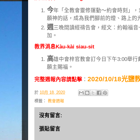
今
年「全教會靈修運動～約會時刻」，1
願神的話，成為我們腳前的燈、路上的
週
三晚間讀經禱告會，經文：約翰福音一
加。
教界消息Kàu-kài siau-sit
高
雄中會梓官教會訂今日下午3:00舉
願主賜福。
2020/10/18光
完整週報內容請點擊
：
於
10月 18, 2020
標籤：
教會週報
沒有留言:
張貼留言