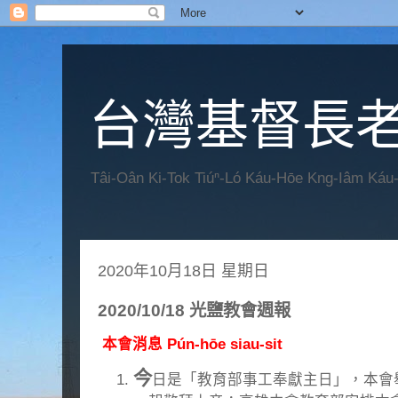
台灣基督長老
Tâi-Oân Ki-Tok Tiúⁿ-Ló Káu-Hōe Kng-Iâm Káu
2020年10月18日 星期日
2020/10/18 光鹽教會週報
本會消息 Pún-hōe siau-sit
今
日是「教育部事工奉獻主日」，本會