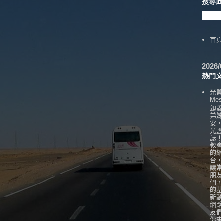
搜尋
首
202
熱門
光
Mes
親
弟
安
光
誌
教
的
台
讓
朋
們
的
新
網
友
你