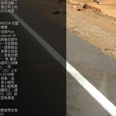
聚會和活動。
了週日早上的
語主日崇拜，
.
4/01/14 光鹽
會週報
消息Pún-
 siau-sit 今
禮拜後召開今
第一次定期長
會，請長執出
，各單位首長
席；會後召開
。 牧 養部
小組同工訓練
程」，改
27（六）上午
0~13:00舉
，對象：長
、各小組同
、各小組推薦
儲備同工；請
/21（日）前
紀宣執事或
.
鹽教會學生牧
簡介