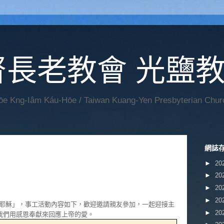
督長老教會 光鹽
Hōe Kng-Iâm Káu-Hōe / Taiwan Kuang-Yen Presbyterian Chur
網誌
►
20
►
20
►
20
►
20
耶穌」，事工活動內容如下，歡迎邀請親友參加，一起迎接主
►
20
我們用感恩奉獻來回應上帝的愛。