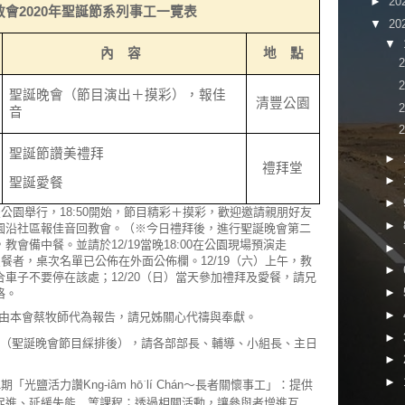
►
20
教會
2020
年聖誕節系列事工一覽表
▼
20
▼
內 容
地 點
聖誕晚會（節目演出＋摸彩），報佳
清豐公園
音
聖誕節讚美禮拜
►
禮拜堂
►
聖誕愛餐
►
於清豐公園舉行，18:50開始，節目精彩＋摸彩，歡迎邀請親朋好友
►
園沿社區報佳音回教會。（※今日禮拜後，進行聖誕晚會第二
會備中餐。並請於12/19當晚18:00在公園現場預演走
►
聖誕愛餐者，桌次名單已公佈在外面公佈欄。12/19（六）上午，教
►
車子不要停在該處；12/20（日）當天參加禮拜及愛餐，請兄
►
格。
►
由本會蔡牧師代為報告，請兄姊關心代禱與奉獻。
►
調會（聖誕晚會節目綵排後），請各部部長、輔導、小組長、主日
►
►
「光鹽活力讚Kng-iâm hō͘ lí Chán～長者關懷事工」：提供
促進、延緩失能…等課程；透過相關活動，讓參與者增進互