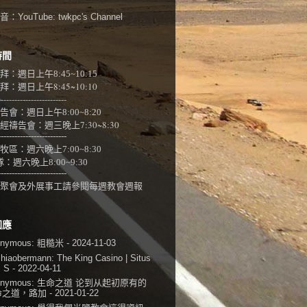
：YouTube:
twkpc's Channel
時間
拜：週日上午
8:45~10:15
：週日上午8:45~10:10
-------------------------
告會：週日上午8:00~
8:20
經禱告會：週三晚上7:30~8:30
-------------------------
牧區：週六晚上7:00~8:30
隊：
週六晚上8:00~9:30
-------------------------
聚會及外展事工請參閱
每週教會週報
回應
onymous:
粗糙米
- 2024-11-03
shiaobermann:
The King Casino | Situs
i S
- 2022-04-11
onymous:
生命之道 论到从起初原有的
命之道，路加
- 2021-01-22