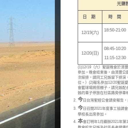
光鹽
日 期
時 間
18:50
-
21:00
12/19(
六
)
08:45-10:20
12/20(
日
)
11:15-12:30
(1)12/19（六）聖誕晚會
參加。晚會結束後，由清豐公
次綵排，請同工兄姊留下排演，教
位。）(2)報名參加12/20
會籃球場將搭棚子，請兄姊配合
姊的車子停放在社區路旁停車
今
日台灣聖經公會請安報告，
今
日召開2021年度事工協
學校長出席參加。
本
會訂明年1月續辦2021年第1期
教會松年兄姊及社區長者健康