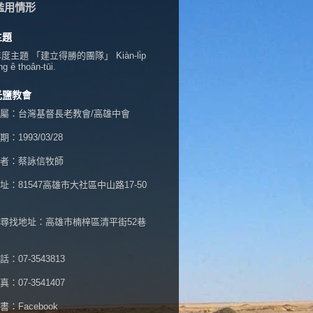
濫用情形
主題
年度主題 「建立得勝的團隊」 Kiàn-li̍p
ng ê thoân-tūi.
光鹽教會
屬：台灣基督長老教會/高雄中會
：1993/03/28
者：蔡詠信牧師
址：
81547高雄市大社區中山路17-50
尋找地址：高雄市楠梓區清平街52巷
：07-3543813
：07-3541407
書：
Facebook