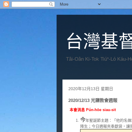
台灣基
Tâi-Oân Ki-Tok Tiúⁿ-Ló Káu-
2020年12月13日 星期日
2020/12/13 光鹽教會週報
本會消息 Pún-hōe siau-sit
今
年聖誕節主題：「他的名做
降生；今日週報夾奉獻袋，讓