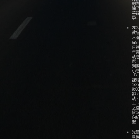
的
除
華
學..
202
教
本會
hōe
日
年
執
席
列
小會
「
課
1/
9:0
辦
執
工
之
於1
向
聖..
光
區