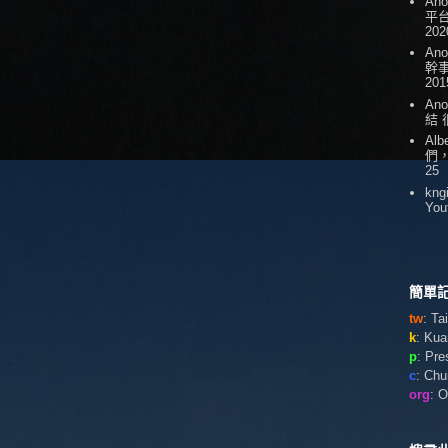
An
平台
202
An
幹
201
An
結
Alb
們
25
kng
You
簡單記
tw
: T
k
: Ku
p
: Pr
c
: Ch
org
: 