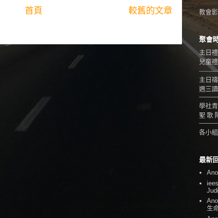
首頁
較舊的文章
教會影音
聚會
主日禮
兒童禮拜
---------
主日禱
週三讀
---------
學社青
聖 歌 
---------
各小組
最新
An
iee
Jud
An
生