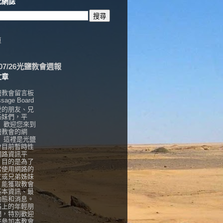
此網誌
頁
6/07/26光鹽教會週報
文章
鹽教會留言板
sage Board
愛的朋友、兄
姊妹們，平
， 歡迎您來到
鹽教會的網
！ 這裡是光鹽
會目前暫時性
網路資訊平
，目的是為了
常使用網路的
友或兄弟姊妹
，能獲取教會
基本資訊、最
動態和消息。
路上的年輕朋
們，特別歡迎
來參加本教會