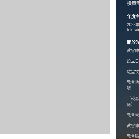
檢舉
年度
2023
tek-sè
關於
教會隸
設立日期
駐堂牧
教會地
號
（較易
底）
教會電話
教會傳真
教會臉