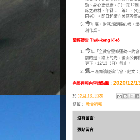
動、身心更健康。(1)一期12週／1
席之教材、午餐… 等），(4
同者）。即日起請向美燕幹事
今
年底，財務部即將結帳，請
利作業。
讀經禱告 Tha̍k-keng kî-tó
今
年「全教會靈修運動～約會
前的燈、路上的光。後面公佈欄張
更正，12/13（日）截止。
週
三晚間讀經禱告會，經文：約
2020/1
完整週報內容請點擊
：
於
12月 13, 2020
標籤：
教會週報
沒有留言:
張貼留言