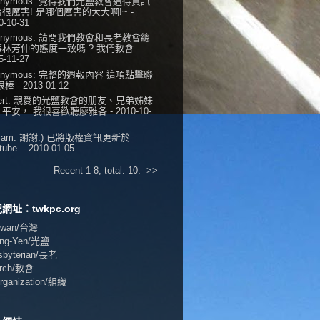
onymous:
覺得我們光鹽教會這得資訊
很厲害! 是哪個厲害的大大啊!~
-
0-10-31
onymous:
請問我們教會和長老教會總
事林芳仲的態度一致嗎 ? 我們教會
-
5-11-27
onymous:
完整的週報內容 這項點擊聯
 很棒
- 2013-01-12
ert:
親愛的光鹽教會的朋友、兄弟姊妹
，平安， 我很喜歡聽廖雅各
- 2010-10-
iam:
謝謝:) 已將版權資訊更新於
tube.
- 2010-01-05
Recent 1-8, total: 10.
>>
網址：twkpc.org
aiwan/台灣
ang-Yen/光鹽
esbyterian/長老
urch/教會
Organization/組織