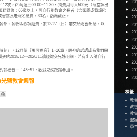
►
20
2次，(2)每週三09:00~11:30，(3)費用每人500元（每堂課出
►
20
)服務對象：65歲以上，可自行到教會之長者（含家屬或看護陪
或碧雲長老報名繳費，30名，額滿截止。
►
20
各部、各牧區款項經費，於12/27（日）前交給財務出納，以
►
20
►
20
►
20
►
20
時刻」，12月份《馬可福音》1~16章，願神的話語成為我們腳
►
20
貼2019/12～2020/11讀經繳交兄姊明細，若有出入請自行
►
20
►
20
翰福音一：43~51，歡迎兄姊踴躍參加。
►
20
2/13光鹽教會週報
標籤
教
教
教
聖
學