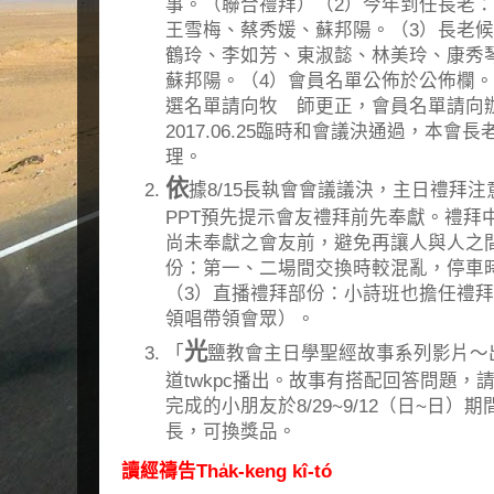
事。（聯合禮拜）（2）今年到任長老
王雪梅、蔡秀媛、蘇邦陽。（3）長老
鶴玲、李如芳、東淑懿、林美玲、康秀
蘇邦陽。（4）會員名單公佈於公佈欄
選名單請向牧 師更正，會員名單請向
2017.06.25臨時和會議決通過，本
理。
依
據8/15長執會會議議決，主日禮拜
PPT預先提示會友禮拜前先奉獻。禮拜
尚未奉獻之會友前，避免再讓人與人之
份：第一、二場間交換時較混亂，停車
（3）直播禮拜部份：小詩班也擔任禮
領唱帶領會眾）。
光
「
鹽教會主日學聖經故事系列影片～出埃
道twkpc播出。故事有搭配回答問題
完成的小朋友於8/29~9/12（日~日
長，可換獎品。
讀經禱告Tha̍k-keng kî-tó