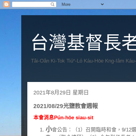
台灣基督長老
Tâi-Oân Ki-Tok Tiúⁿ-Ló Káu-Hōe Kng-Iâm Káu
2021年8月29日 星期日
2021/08/29光鹽教會週報
本會消息Pún-hōe siau-sit
小
會公告：（1）召開臨時和會，9/12選