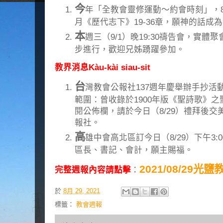
今
年「全教會靈修運動～約會時刻」，8
月《歷代志下》19-36章，願神的話成
本
週三（9/1）晚19:30禱告會，實體聚會與
步進行，歡迎兄姊踴躍參加。
教界消息Kàu-kài siau-sit
台
灣教會公報社137週年慶舉辦手抄活
範圍：曾收錄於1900年版《聖詩歌》之
閱公佈欄，請於今日（8/29）禮拜後
報社。
高
雄中會高北區訂今日（8/29）下午3
區長、書記、會計，願主賜福。
2021/08/29光
完整週報內容請點擊
：
於
8月 29, 2021
標籤：
教會週報