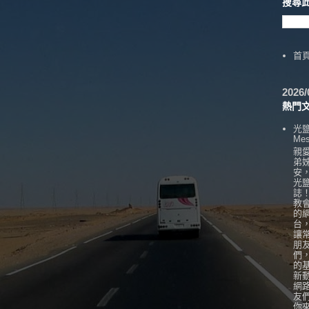
搜尋
首
202
熱門
光
Mes
親
弟
安
光
誌
教
的
台
讓
朋
們
的
新
網
友
你