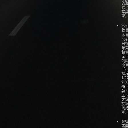
的
除
華
學..
202
教
本會
hōe
日
年
執
席
列
小會
「
課
1/
9:0
辦
執
工
之
於1
向
聖..
光
區