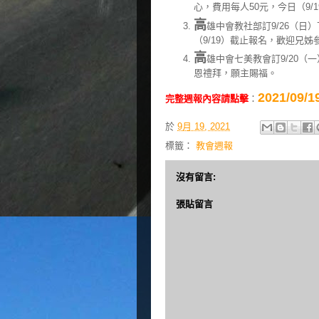
心，費用每人50元，今日（9
高
雄中會教社部訂9/26（日）
（9/19）截止報名，歡迎兄姊
高
雄中會七美教會訂9/20（
恩禮拜，願主賜福。
2021/0
完整週報內容請點擊
：
於
9月 19, 2021
標籤：
教會週報
沒有留言:
張貼留言