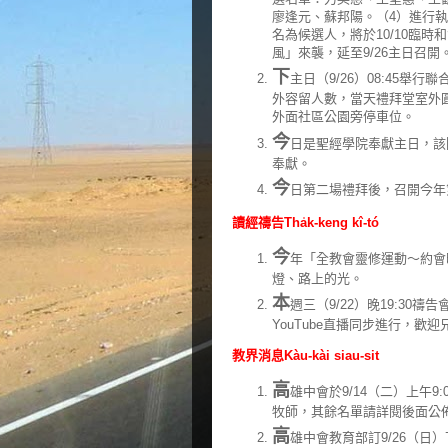
廖逢元、蘇邦陽。（4）進行執
名為候選人，將於10/10臨時
風」來襲，延至9/26主日召開
下
主日（9/26）08:45
外容留人數，當天禮拜堂室外
外面社區公園旁停車位。
今
日是聖經學院奉獻主日，該
奉獻。
今
日第二場禮拜後，召開今年
讀經禱告Tha̍k-keng kî-tó
今
年「全教會靈修運動～約會時
燈、路上的光。
本
週三（9/22）晚19:30禱
YouTube直播同步進行，
教界消息Kàu-kài siau-sit
高
雄中會於9/14（二）上午
牧師，其餘名單請詳閱後面公
高
雄中會教育部訂9/26（日）