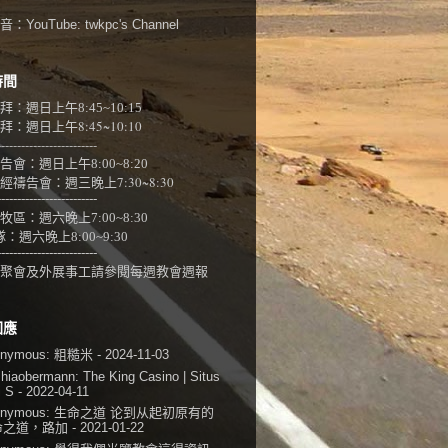
：YouTube:
twkpc's Channel
時間
拜：週日上午
8:45~10:15
：週日上午8:45~10:10
-------------------------
告會：週日上午8:00~
8:20
經禱告會：週三晚上7:30~8:30
-------------------------
牧區：週六晚上7:00~8:30
隊：
週六晚上8:00~9:30
-------------------------
聚會及外展事工請參閱
每週教會週報
回應
onymous:
粗糙米
- 2024-11-03
shiaobermann:
The King Casino | Situs
i S
- 2022-04-11
onymous:
生命之道 论到从起初原有的
命之道，路加
- 2021-01-22