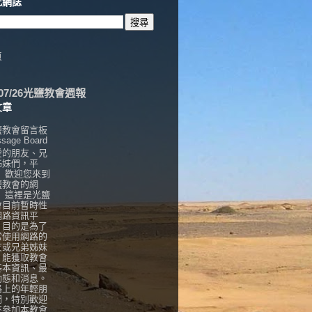
此網誌
頁
6/07/26光鹽教會週報
文章
鹽教會留言板
sage Board
愛的朋友、兄
姊妹們，平
， 歡迎您來到
鹽教會的網
！ 這裡是光鹽
會目前暫時性
網路資訊平
，目的是為了
常使用網路的
友或兄弟姊妹
，能獲取教會
基本資訊、最
動態和消息。
路上的年輕朋
們，特別歡迎
來參加本教會