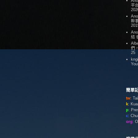
An
平台
202
An
幹
201
An
結
Alb
們
25
kng
You
簡單記
tw
: T
k
: Ku
p
: Pr
c
: Ch
org
: 