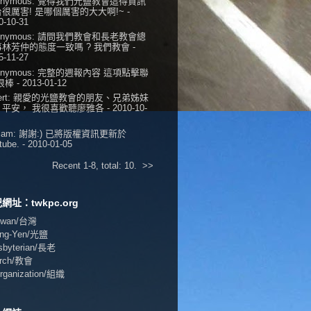
onymous:
覺得我們光鹽教會這得資訊
很厲害! 是哪個厲害的大大啊!~
-
0-10-31
onymous:
請問我們教會和長老教會總
事林芳仲的態度一致嗎 ? 我們教會
-
5-11-27
onymous:
完整的週報內容 這項點擊聯
 很棒
- 2013-01-12
ert:
親愛的光鹽教會的朋友、兄弟姊妹
，平安， 我很喜歡聽廖雅各
- 2010-10-
iam:
謝謝:) 已將版權資訊更新於
tube.
- 2010-01-05
Recent 1-8, total: 10.
>>
網址：twkpc.org
aiwan/台灣
ang-Yen/光鹽
esbyterian/長老
urch/教會
Organization/組織