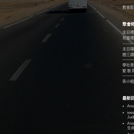
教會影音
聚會
主日禮
兒童禮拜
---------
主日禱
週三讀
---------
學社青
聖 歌 
---------
各小組
最新
An
iee
Jud
An
生