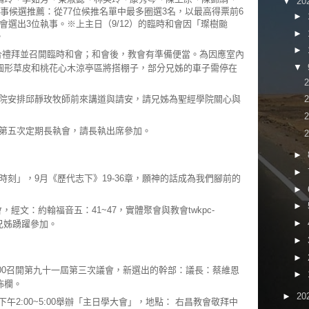
▼
20
事候選推薦：從77位候推名單中最多圈選3名，以最高得票前6
►
和會選出3位執事。※上主日（9/12）的臨時和會因「璨樹颱
►
。
►
舉行聯合禮拜並召開臨時和會；和會後，教會有準備便當。為因應室內
▼
圓形草皮和桃花心木涼亭區將搭棚子，部分兄姊的車子需停在
院安排邱靜玫牧師前來講道與請安，請兄姊為聖經學院關心與
第五次定期長執會，請長執出席參加。
►
►
刻」，9月《歷代志下》19-36章，願神的話成為我們腳前的
►
►
告會，經文：約翰福音五：41~47，實體聚會與教會twkpc-
►
歡迎兄姊踴躍參加。
►
►
9:00召開第九十一屆第三次議會，新選出的幹部：議長：蔡維恩
►
佈欄。
►
20
下午2:00~5:00舉辦「主日學大會」，地點： 右昌教會敬拜中