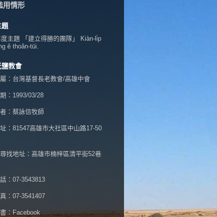
濫用情形
主題
年度主題 「建立得勝的團隊」 Kiàn-li̍p
ng ê thoân-tūi.
光鹽教會
屬：台灣基督長老教會/高雄中會
：1993/03/28
者：蔡詠信牧師
址：
81547高雄市大社區中山路17-50
尋找地址：高雄市楠梓區清平街52巷
：07-3543813
：07-3541407
書：
Facebook