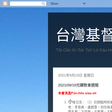
台灣基
Tâi-Oân Ki-Tok Tiúⁿ-Ló Káu-
2021年9月19日 星期日
2021/09/19光鹽教會週報
本會消息Pún-hōe siau-sit
小
會公告：（1）召開臨時和會，
老：李恩典、盧碧雲。到任執
選名單：力英慈、王聖惠、王