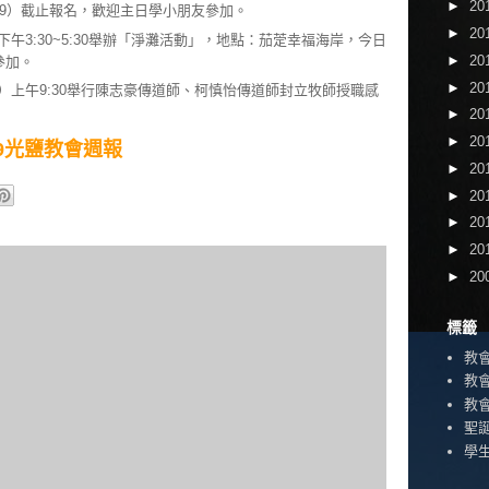
►
20
/19）截止報名，歡迎主日學小朋友參加。
►
20
下午3:30~5:30舉辦「淨灘活動」，地點：茄萣幸福海岸，今日
►
20
參加。
►
20
一）上午9:30舉行陳志豪傳道師、柯慎怡傳道師封立牧師授職感
►
20
►
20
9/19光鹽教會週報
►
20
►
20
►
20
►
20
►
20
標籤
教
教
教
聖
學