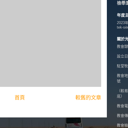
檢舉
年度
2023
tek-sè
關於
教會隸
設立日期
駐堂牧
教會地
號
（較易
底）
首頁
較舊的文章
教會電話
教會傳真
教會臉