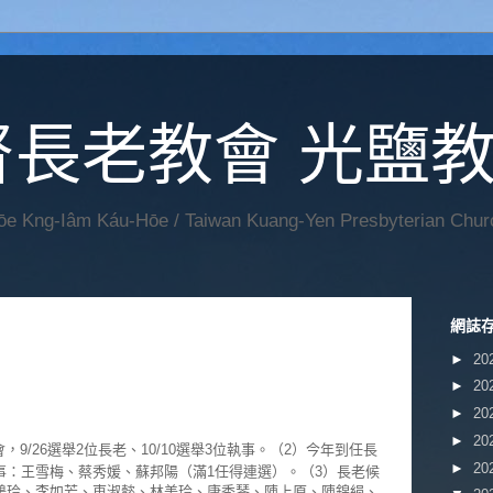
督長老教會 光鹽
Hōe Kng-Iâm Káu-Hōe / Taiwan Kuang-Yen Presbyterian Chur
網誌
►
20
►
20
►
20
►
20
9/26選舉2位長老、10/10選舉3位執事。（2）今年到任長
►
20
事：王雪梅、蔡秀媛、蘇邦陽（滿1任得連選）。（3）長老候
鶴玲、李如芳、東淑懿、林美玲、康秀琴、陳上原、陳錦絹、