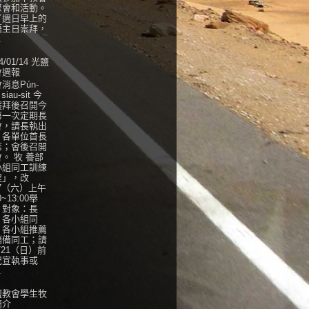
聚會和活動。
了週日早上的
語主日崇拜，
.
4/01/14 光鹽
會週報
消息Pún-
 siau-sit 今
禮拜後召開今
第一次定期長
會，請長執出
，各單位首長
席；會後召開
。 牧 養部
小組同工訓練
程」，改
27（六）上午
0~13:00舉
，對象：長
、各小組同
、各小組推薦
儲備同工；請
/21（日）前
紀宣執事或
.
鹽教會學生牧
簡介