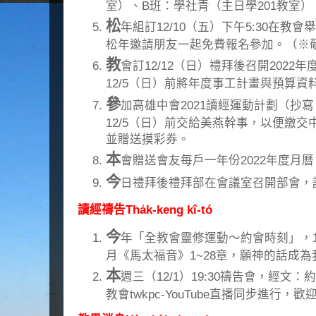
室）、B班：學社青（主日學201教室
松
年組訂12/10（五）下午5:30在教
松年邀請朋友一起免費報名參加。（※
教
會訂12/12（日）禮拜後召開202
12/5（日）前將年度事工計畫與預算
參
加高雄中會2021讀經運動計劃（抄
12/5（日）前交給美燕幹事，以便繳
並贈送摸彩券。
本
會贈送會友每戶一年份2022年度月
今
日禮拜後禮拜部在會議室召開部會，
讀經禱告Tha̍k-keng kî-tó
今
年「全教會靈修運動～約會時刻」，11
月《馬太福音》1~28章，願神的話成
本
週三（12/1）19:30禱告會，經文：
教會twkpc-YouTube直播同步進行