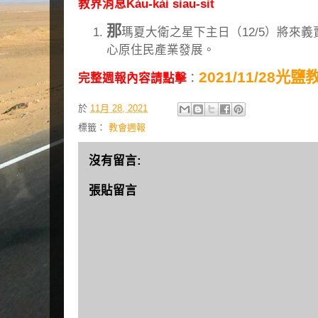
教界消息Kàu-kài siau-sit
那
瑪夏大衛之星下主日（12/5）將來
心原住民產業發展。
2021/11/28光
完整週報內容請點擊
：
於
11月 28, 2021
標籤：
教會週報
沒有留言:
張貼留言