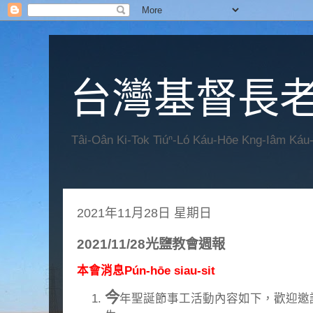
台灣基督長老
Tâi-Oân Ki-Tok Tiúⁿ-Ló Káu-Hōe Kng-Iâm Káu
2021年11月28日 星期日
2021/11/28光鹽教會週報
本會消息Pún-hōe siau-sit
今
年聖誕節事工活動內容如下，歡迎邀