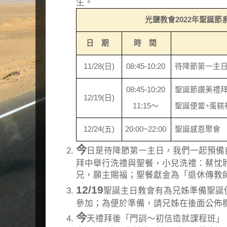
生。
光鹽教會
2022
年聖誕節
日 期
時 間
11/28(
日
)
08:45-10:20
待降節第一主
08:45-10:20
聖誕節讚美禮
12/19(
日
)
11:15
～
聖誕便當
+
蛋糕
12/24(
五
)
20:00~22:00
聖誕感恩聚會
今
日是待降節第一主日，我們一起預備
拜中舉行洗禮與聖餐，小兒洗禮：蔡忱
兄，願主賜福；聖餐獻金為「退休傳教
12/19
聖誕主日教會有為兄姊準備聖誕
參加；為便於準備，請兄姊在後面公佈
今
天禮拜後「門訓～初信造就課程班」，