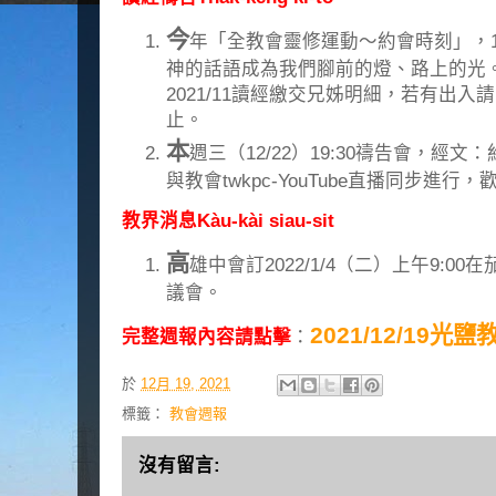
今
年「全教會靈修運動～約會時刻」，1
神的話語成為我們腳前的燈、路上的光。後
2021/11讀經繳交兄姊明細，若有出入請
止。
本
週三（12/22）19:30禱告會，經文
與教會twkpc-YouTube直播同步進
教界消息Kàu-kài siau-sit
高
雄中會訂2022/1/4（二）上午9:
議會。
2021/12/19光
完整週報內容請點擊
：
於
12月 19, 2021
標籤：
教會週報
沒有留言: