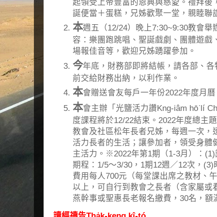
起領受上帝豐富的恩典與慈愛。禮拜後
誕便當＋蛋糕，兄姊歡聚一堂，親睦聯
本
週五（12/24）晚上7:30~9:30
容：樂團跑跳唱、聖誕戲劇、團體遊戲
場報佳音等，歡迎兄姊踴躍參加。
今
年底，財務部即將結帳，請各部、各牧
前交給財務出納，以利作業。
本
會贈送會友每戶一年份2022年度月
本
會主辦「光鹽活力讚Kng-iâm hō͘ lí
度課程將於12/22結束。2022年度總
教會及社區松年長者兄姊，每週一次，
活力長者的生活；讓參加者，領受身體
主活力。※2022年第1期（1-3月）：(
期程：1/5～3/30，1期12週／12次，(3)
費用每人700元（每堂課出席之教材、午
以上，可自行到教會之長者（含家屬或
燕幹事或聖惠長老報名繳費，30名，額
讀經禱告Tha̍k-keng kî-tó