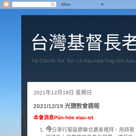
台灣基督長老
Tâi-Oân Ki-Tok Tiúⁿ-Ló Káu-Hōe Kng-Iâm Káu
2021年12月19日 星期日
2021/12/19 光鹽教會週報
本會消息Pún-hōe siau-sit
今
日舉行聖誕節聯合讚美禮拜，用詩歌