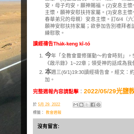
安，母子均安，願神賜福。(2)安息主懷
主懷，願神安慰扶持家屬。(3)安息主懷
春華弟兄的母親）安息主懷。訂6/4（六
願神安慰扶持家屬；欲參加告別禮拜者
練慰歌。
讀經禱告Tha̍k-keng kî-tó
今
年「全教會靈修運動～約會時刻」，5月
《啟示錄》1~22章；領受神的話成為
本
週三(6/1)19:30讀經禱告會，經文：
加。
2022/05/29光
完整週報內容請點擊
：
於
5月 29, 2022
標籤：
教會週報
沒有留言: