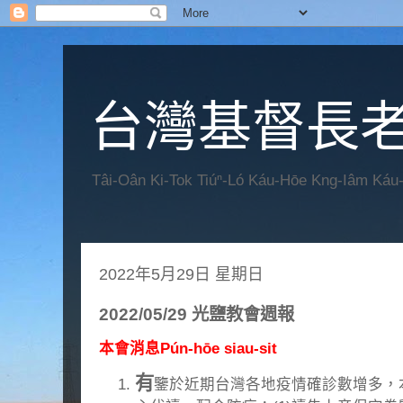
台灣基督長老
Tâi-Oân Ki-Tok Tiúⁿ-Ló Káu-Hōe Kng-Iâm Káu
2022年5月29日 星期日
2022/05/29 光鹽教會週報
本會消息Pún-hōe siau-sit
有
鑒於近期台灣各地疫情確診數增多，