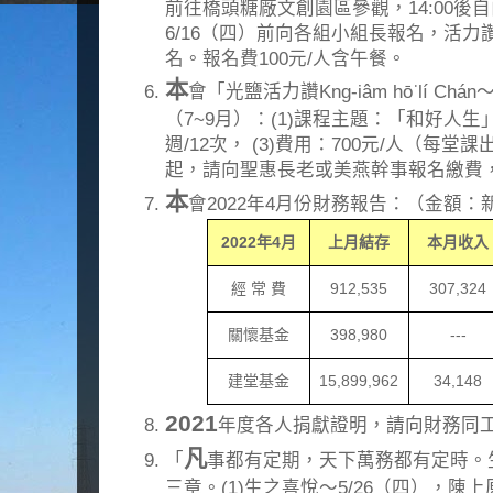
前往橋頭糖廠文創園區參觀，14:00後
6/16（四）前向各組小組長報名，活
名。報名費100元/人含午餐。
本
會「光鹽活力讚Kng-iâm hō͘ lí 
（7~9月）：(1)課程主題：「和好人生」， 
週/12次， (3)費用：700元/人（每
起，請向聖惠長老或美燕幹事報名繳費，
本
會2022年4月份財務報告：（金額：
2022
年
4
月
上月結存
本月收入
經 常 費
912
,
535
307
,
324
關懷基金
398,980
---
建堂基金
15,899,962
34
,
148
2021
年度各人捐獻證明，請向財務同
凡
「
事都有定期，天下萬務都有定時。
三章。(1)生之喜悅～5/26（四），