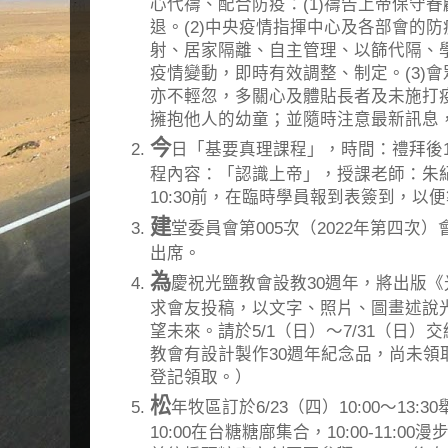
心代禱、配合防疫：(1)禱告上帝保守
退。(2)中央疫情指揮中心及各部會的
射、居家隔離、自主管理、以篩代隔、
疫情變動，即時有效調整、制定。(3)
亦不輕忽，多關心及體貼長者及未施打
擁抱他人的幼童；並隨時注意最新訊息
今
日「基要真理課程」，時間：禮拜後10:
程內容：「認識上帝」，授課老師：朱
10:30前，在臨時學員報到表簽到，以
建
堂委員會第005次（2022年第四次）
出席。
為
慶祝光鹽教會設教30週年，將出版《
求會友投稿，以文字、照片、圖畫述說
望未來。請於5/1（日）～7/31（日
教會有設計製作30週年紀念品，尚未領
登記領取。）
松
年牧區訂於6/23（四）10:00～13:
10:00在台糖糖廍集合，10:00-11:00漫