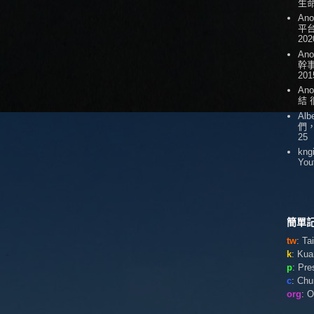
生
An
平台
202
An
幹
201
An
結
Alb
們
25
kng
You
簡單記
tw
: T
k
: Ku
p
: Pr
c
: Ch
org
: 