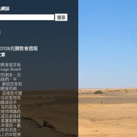
此網誌
頁
6/07/26光鹽教會週報
文章
鹽教會留言板
sage Board
愛的朋友、兄
姊妹們，平
， 歡迎您來到
鹽教會的網
！ 這裡是光鹽
會目前暫時性
網路資訊平
，目的是為了
常使用網路的
友或兄弟姊妹
，能獲取教會
基本資訊、最
動態和消息。
路上的年輕朋