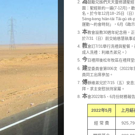
為
鼓勵兄姊們天天靈修讀聖經，教會推
圍：聖經新約一遍(7-12月)
名。於今年12月18~25日
Sèng-keng hiān-tāi Tâi
運動～約會時刻」，6月《啟示錄
本
教會設教30週年紀念冊，
於7/31（日）前交給慈慧執事
教
會訂7/31舉行洗禮與聖餐
成人洗禮：利維杰弟兄。）
今
日禮拜後松年牧區在禮拜堂
建
堂委員會第006次（2022
員同工出席參加。
傅
靜維弟兄於7/15（五）安息
拜，求主安慰扶持家屬。
本
會2022年5、6月份財務
2022
年
5
月
上月結
經 常 費
925
,
79