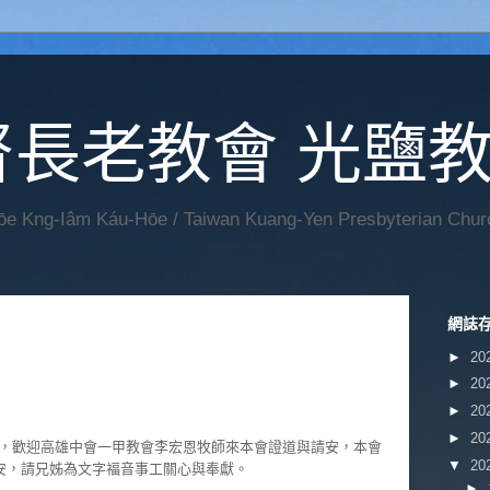
督長老教會 光鹽
Hōe Kng-Iâm Káu-Hōe / Taiwan Kuang-Yen Presbyterian Chur
網誌
►
20
►
20
►
20
►
20
，歡迎高雄中會一甲教會李宏恩牧師來本會證道與請安，本會
▼
20
安，請兄姊為文字福音事工關心與奉獻。
►