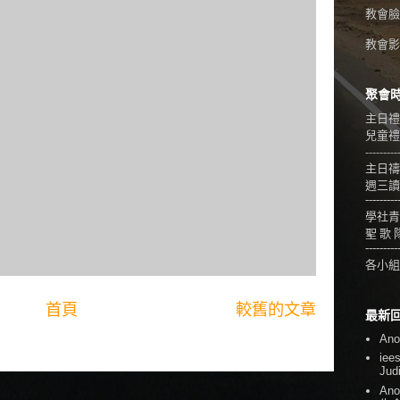
教會臉
教會影音
聚會
主日禮
兒童禮拜
---------
主日禱
週三讀
---------
學社青
聖 歌 
---------
各小組
首頁
較舊的文章
最新
An
iee
Jud
An