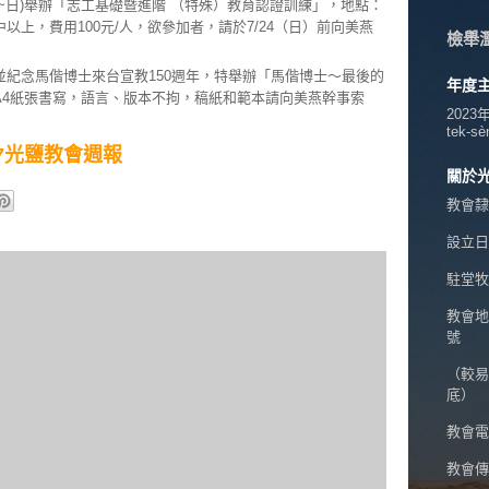
4(六~日)舉辦「志工基礎暨進階 （特殊）教育認證訓練」，地點：
以上，費用100元/人，欲參加者，請於7/24（日）前向美燕
檢舉
並紀念馬偕博士來台宣教150週年，特舉辦「馬偕博士～最後的
年度
A4紙張書寫，語言、版本不拘，稿紙和範本請向美燕幹事索
2023
tek-sè
7/17光鹽教會週報
關於
教會隸
設立日期
駐堂牧
教會地
號
（較易
底）
教會電話
教會傳真