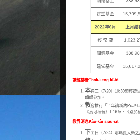
關懷基金
388,98
建堂基金
15,709,
2022
年
6
月
上月結
經 常 費
1
,
023
,
2
關懷基金
388,98
建堂基金
15,617
,
讀經禱告Tha̍k-keng kî-tó
本
週三（7/20）19:30讀
踴躍參加。
教
會推行「半年讀新約Pòaⁿ-tan
《馬可福音》1-16章，《路加福
教界消息Kàu-kài siau-sit
下
主日（7/24）那瑪夏大