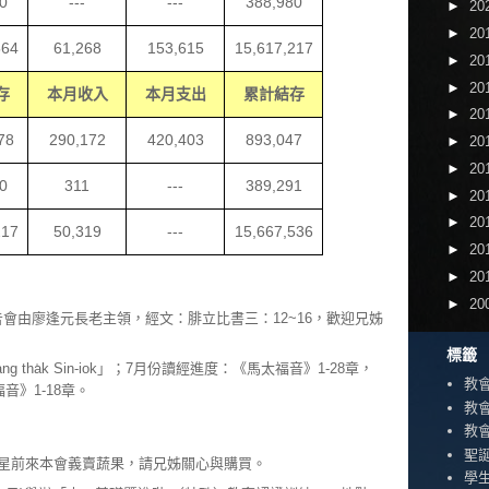
0
---
---
388,980
►
20
►
20
564
61,268
153,615
15,617
,
217
►
20
►
20
存
本月收入
本月支出
累計結存
►
20
78
290
,
172
420
,
403
893
,
047
►
20
►
20
0
311
---
389,291
►
20
►
20
217
50,319
---
15,667,536
►
20
►
20
►
20
經禱告會由廖逢元長老主領，經文：腓立比書三：12~16，歡迎兄姊
標籤
g tha̍k Sin-iok」；7月份讀經進度：《馬太福音》1-28章，
教
音》1-18章。
教
教
聖
衛之星前來本會義賣蔬果，請兄姊關心與購買。
學