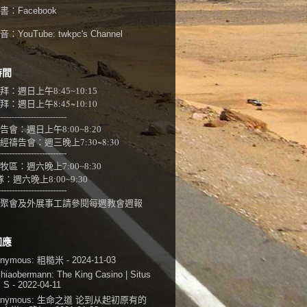
書：
Facebook
：YouTube:
twkpc's Channel
時間
拜：週日上午
8:45~10:15
：週日上午8:45~10:10
-------------------------
告會：週日上午8:00~
8:20
經禱告會：週三晚上7:30~8:30
-------------------------
牧區：週六晚上7:00~8:30
隊：
週六晚上8:00~9:30
-------------------------
聚會及外展事工請參閱
每週教會週報
回應
onymous:
粗糙米
- 2024-11-03
shiaobermann:
The King Casino | Situs
i S
- 2022-04-11
onymous:
生命之道 论到从起初原有的