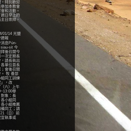
們，特別歡迎
來參加本教會
聚會和活動。
了週日早上的
語主日崇拜，
.
4/01/14 光鹽
會週報
消息Pún-
 siau-sit 今
禮拜後召開今
第一次定期長
會，請長執出
，各單位首長
席；會後召開
。 牧 養部
小組同工訓練
程」，改
27（六）上午
0~13:00舉
，對象：長
、各小組同
、各小組推薦
儲備同工；請
/21（日）前
紀宣執事或
.