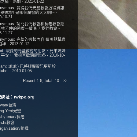
命之道，路加
- 2021-01-22
onymous:
覺得我們光鹽教會這得資訊
很厲害! 是哪個厲害的大大啊!~
-
0-10-31
onymous:
請問我們教會和長老教會總
事林芳仲的態度一致嗎 ? 我們教會
-
5-11-27
onymous:
完整的週報內容 這項點擊聯
 很棒
- 2013-01-12
ert:
親愛的光鹽教會的朋友、兄弟姊妹
，平安， 我很喜歡聽廖雅各
- 2010-10-
iam:
謝謝:) 已將版權資訊更新於
tube.
- 2010-01-05
Recent 1-8, total: 10.
>>
網址：twkpc.org
aiwan/台灣
ang-Yen/光鹽
esbyterian/長老
urch/教會
Organization/組織