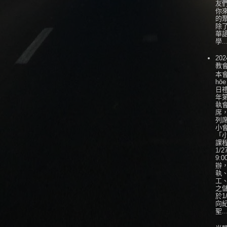
友
你
的
除
華
學..
202
教
本會
hōe
日
年
執
席
列
小會
「
課
1/
9:0
辦
執
工
之
於1
向
聖..