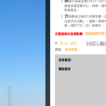
總
會平安基金會訂8/13~1
總會高雄宣教中心，資格：國中
幹事報名。
台
灣教會公報社138週年慶，
住家手抄活動」，請統一使用
取，請於7/31（日）前繳交。
2022/0
完整週報內容請點擊
：
於
7月 17, 2022
標籤：
教會週報
沒有留言:
張貼留言