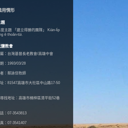
濫用情形
主題
年度主題 「建立得勝的團隊」 Kiàn-li̍p
ng ê thoân-tūi.
光鹽教會
屬：台灣基督長老教會/高雄中會
：1993/03/28
者：蔡詠信牧師
址：
81547高雄市大社區中山路17-50
尋找地址：高雄市楠梓區清平街52巷
：07-3543813
：07-3541407