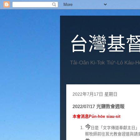
台灣基
Tâi-Oân Ki-Tok Tiúⁿ-Ló Káu-
2022年7月17日 星期日
2022/07/17 光鹽教會週報
本會消息Pún-hōe siau-sit
今
日是「文字傳道奉獻主日」
蔡牧師前往莒光教會證道與請