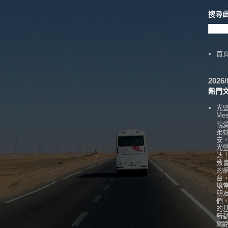
搜尋
首
202
熱門
光
Mes
親
弟
安
光
誌
教
的
台
讓
朋
們
的
新
網