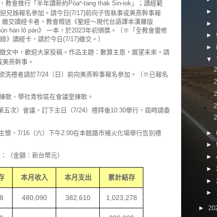
行「半年讀新約Pòaⁿ-tang tha̍k Sin-iok」；讀經範
►
，歡迎兄姊報名參加。請今日(7/17)前向子恆執事或美燕幹事報
（日）繳交讀經卡者，教會贈送《聖經～現代台語譯本漢羅版
►
-gú e̍k-pún hàn lô pán》 一本，於2023年初頒獎。（※「全教會靈修
►
》讀經卡，請於今日(7/17)繳交。）
►
正徵文中，歡迎大家投稿。作品主題：數算主恩，展望未來。請
▼
或美燕幹事。
，欲洗禮者請於7/24（日）前向美燕幹事報名參加。（※已報名
練歌、學社青牧區在會議室練歌。
年第五次）會議，訂下主日（7/24）禮拜後10:30舉行，屆時請委
主懷，7/16（六）下午2:00在本館路市殯火化場舉行告別禮
►
►
報告：（金額：新台幣元）
►
►
存
本月收入
本月支出
累計結存
►
►
8
480
,
090
382
,
610
1
,
023
,
278
►
20