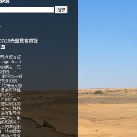
此網誌
頁
6/07/26光鹽教會週報
文章
鹽教會留言板
sage Board
愛的朋友、兄
姊妹們，平
， 歡迎您來到
鹽教會的網
！ 這裡是光鹽
會目前暫時性
網路資訊平
，目的是為了
常使用網路的
友或兄弟姊妹
，能獲取教會
基本資訊、最
動態和消息。
路上的年輕朋
們，特別歡迎
來參加本教會