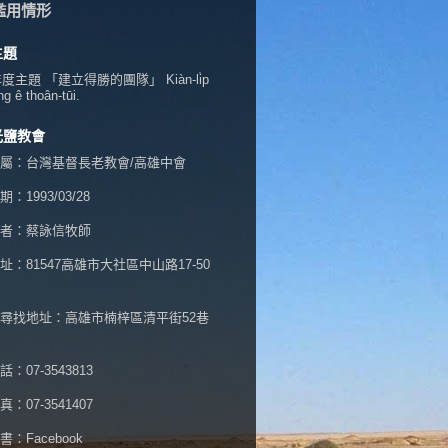
濫用情形
主題
年度主題 「建立得勝的團隊」 Kiàn-li̍p
ng ê thoân-tūi.
光鹽教會
屬：台灣基督長老教會/高雄中會
：1993/03/28
者：蔡詠信牧師
址：
81547高雄市大社區中山路17-50
尋找地址：高雄市楠梓區清平街52巷
：07-3543813
：07-3541407
書：
Facebook