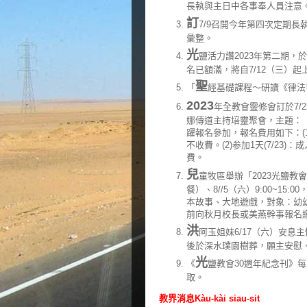
長執與主日中各事奉人員注意
訂
7/9召開今年第四次定期長
彙整。
光
鹽活力讚2023年第二期，
名已額滿，將自7/12（三）
聖
「
經基礎課程～研讀《律法書》
2023
年全教會靈修會訂於7/
娜傳道主持培靈聚會，主題：「與
躍報名參加，報名費用如下：(1)
不收費。(2)参加1天(7/23
費。
兒
童牧區舉辦「2023光鹽教會夏
餐）、8//5（六）9:00~
本故事、大地遊戲，對象：幼幼班
前向秋月校長或美燕幹事報名
洪
阿玉姐妹6/17（六）安息主
後於深水璞園樹葬，願主安慰
光
《
鹽教會30週年紀念刊》
取。
教界消息Kàu-kài siau-sit