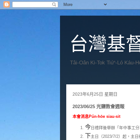
台灣基
Tâi-Oân Ki-Tok Tiúⁿ-Ló Káu-
2023年6月25日 星期日
2023/06/25 光鹽教會週報
本會消息Pún-hōe siau-sit
今
日禮拜後舉辦「年中事工分
下
主日（2023/7/2）起