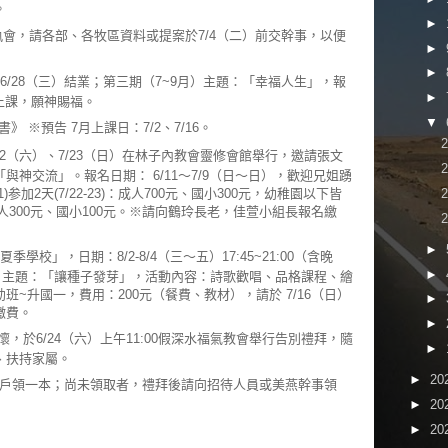
。
►
執會，請各部、各牧區資料或提案於7/4（二）前交幹事，以便
►
►
於6/28（三）結業；第三期（7~9月）主題：「幸福人生」，報
►
起上課，願神賜福。
▼
 ※預告 7月上課日：7/2、7/16。
22（六）、7/23（日）在林子內教會靈修會館舉行，邀請張文
神交流」。報名日期： 6/11～7/9（日～日），歡迎兄姐踴
参加2天(7/22-23)：成人700元、國小300元，幼稚園以下皆
)：成人300元、國小100元。※請向鶴玲長老，佳萱小組長報名繳
►
季學校」，日期：8/2-8/4（三～五）17:45~21:00（含晚
►
15:00，主題：「讓種子發芽」，活動內容：詩歌歡唱、品格課程、繪
~升國一，費用：200元（餐費、教材），請於 7/16（日）
►
繳費。
►
懷，於6/24（六）上午11:00假深水福氣教會舉行告別禮拜，隨
►
、扶持家屬。
►
20
每戶領一本；尚未領取者，禮拜後請向招待人員或美燕幹事領
►
20
►
20