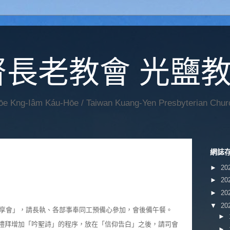
督長老教會 光鹽
Hōe Kng-Iâm Káu-Hōe / Taiwan Kuang-Yen Presbyterian Chur
網誌
►
20
►
20
►
20
▼
20
享會」，請長執、各部事奉同工預備心參加，會後備午餐。
►
，主日禮拜增加「吟聖詩」的程序，放在「信仰告白」之後，請司會
►