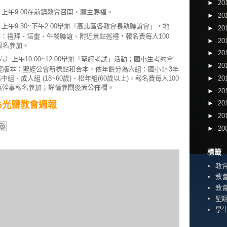
►
20
）上午9:00在前鎮教會召開，願主賜福。
►
20
上午9:30~下午2:00舉辦「高北區各教會長執聯誼會」，地
►
20
容：禮拜、培靈、午餐聯誼、附近景點巡禮，報名費每人100
►
20
報名參加。
►
20
六）上午10:00~12:00舉辦「聖經考試」活動；國小生考約拿
►
20
經版本：聖經公會新標點和合本，依年齡分為六組：國小1~3年
組、成人組 (18~60歲)、松年組(60歲以上)，報名費每人100
►
20
向美燕幹事報名參加；詳情參閱後面公佈欄。
►
20
►
20
6/25光鹽教會週報
►
20
►
20
標籤
教
教
教
聖
學