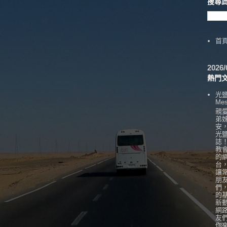
搜尋
首
202
熱門
光
Mes
親
弟
安
光
誌
教
的
台
讓
朋
們
的
新
網
友
你