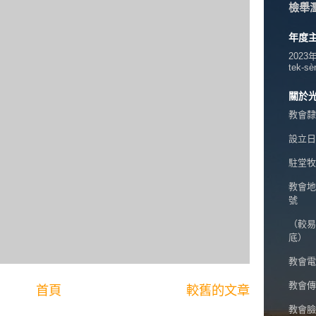
檢舉
年度
2023
tek-sè
關於
教會隸
設立日期
駐堂牧
教會地
號
（較易
底）
教會電話
教會傳真
首頁
較舊的文章
教會臉