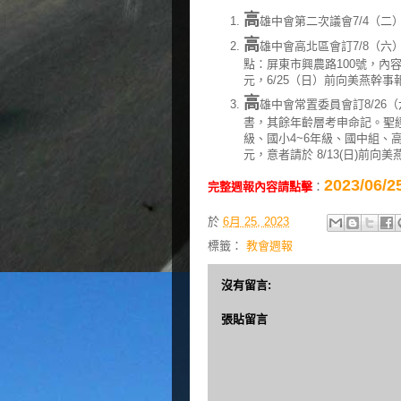
高
雄中會第二次議會7/4（二
高
雄中會高北區會訂7/8（六）
點：屏東市興農路100號，內
元，6/25（日）前向美燕幹事
高
雄中會常置委員會訂8/26（
書，其餘年齡層考申命記。聖
級、國小4~6年級、國中組、高中
元，意者請於 8/13(日)前
2023/0
完整週報內容請點擊
：
於
6月 25, 2023
標籤：
教會週報
沒有留言:
張貼留言