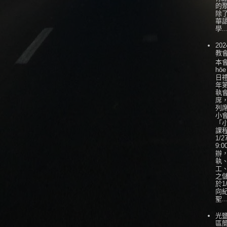
的
除
華
學..
202
教
本會
hōe
日
年
執
席
列
小會
「
課
1/
9:0
辦
執
工
之
於1
向
聖..
光
區