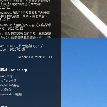
onymous:
覺得我們光鹽教會這得資訊
很厲害! 是哪個厲害的大大啊!~
-
0-10-31
onymous:
請問我們教會和長老教會總
事林芳仲的態度一致嗎 ? 我們教會
-
5-11-27
onymous:
完整的週報內容 這項點擊聯
 很棒
- 2013-01-12
ert:
親愛的光鹽教會的朋友、兄弟姊妹
，平安， 我很喜歡聽廖雅各
- 2010-10-
iam:
謝謝:) 已將版權資訊更新於
tube.
- 2010-01-05
Recent 1-8, total: 10.
>>
網址：twkpc.org
aiwan/台灣
ang-Yen/光鹽
esbyterian/長老
urch/教會
Organization/組織