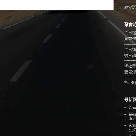
教會影音
聚會
主日禮
兒童禮拜
---------
主日禱
週三讀
---------
學社青
聖 歌 
---------
各小組
最新
An
iee
Jud
An
生