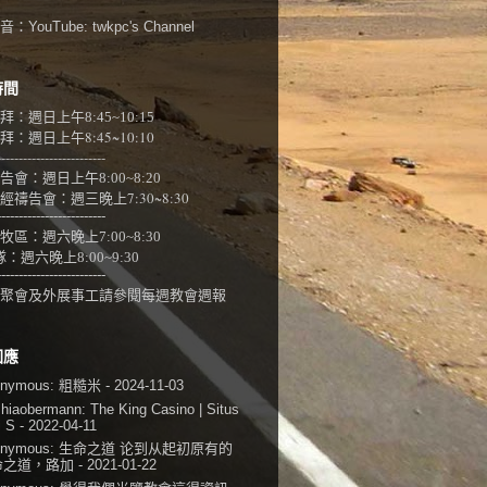
：YouTube:
twkpc's Channel
時間
拜：週日上午
8:45~10:15
：週日上午8:45~10:10
-------------------------
告會：週日上午8:00~
8:20
經禱告會：週三晚上7:30~8:30
-------------------------
牧區：週六晚上7:00~8:30
隊：
週六晚上8:00~9:30
-------------------------
聚會及外展事工請參閱
每週教會週報
回應
onymous:
粗糙米
- 2024-11-03
shiaobermann:
The King Casino | Situs
i S
- 2022-04-11
onymous:
生命之道 论到从起初原有的
命之道，路加
- 2021-01-22