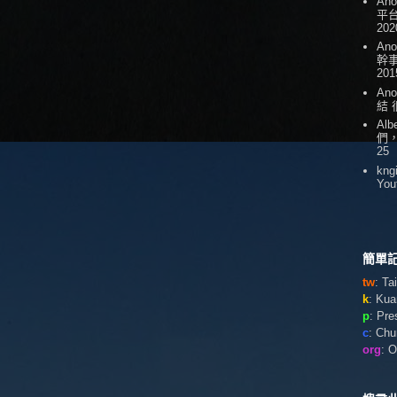
An
平台
202
An
幹
201
An
結
Alb
們
25
kng
You
簡單記
tw
: T
k
: Ku
p
: Pr
c
: Ch
org
: 