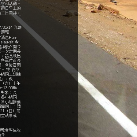
聚會和活動。
了週日早上的
語主日崇拜，
.
4/01/14 光鹽
會週報
消息Pún-
 siau-sit 今
禮拜後召開今
第一次定期長
會，請長執出
，各單位首長
席；會後召開
。 牧 養部
小組同工訓練
程」，改
27（六）上午
0~13:00舉
，對象：長
、各小組同
、各小組推薦
儲備同工；請
/21（日）前
紀宣執事或
.
鹽教會學生牧
簡介