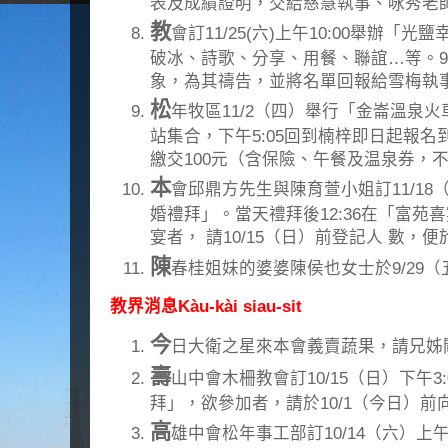
表及成績證明，交給慈慧執事、咏秀老
教
會訂11/25(六)上午10:00舉辦
破冰、詩歌、分享、用餐、聯誼…等。9/2
象，為其禱告，並將名單回報給雪梅執
松
年牧區11/2（四）舉行「金崙溫泉火
站集合，下午5:05回到楠梓即日起報名到
繳交100元（含保險、午餐及温泉券，
本
會邱鼎方先生與陳育萱小姐訂11/18（
婚禮拜」。當天禮拜後12:36在「富苑
宴者， 請10/15（日）前登記人 數，
陳
春桂姐妹的婆婆陳侯也女士於9/29
教界消息Kàu-kài siau-sit
今
日大衛之星來本會義賣蔬果，請兄姊
壽
山中會木柵教會訂10/15（日）下午3
拜」，欲參加者，請於10/1（今日）
高
雄中會松年事工部訂10/14（六）上