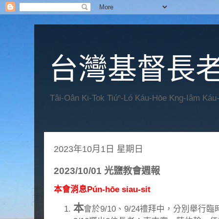
台灣基督長老
Tâi-Oân Ki-Tok Tiúⁿ-Ló Káu-Hōe Kng-Iâm Káu
2023年10月1日 星期日
2023/10/01 光鹽教會週報
本會消息Pún-hōe siau-sit
本
會於9/10、9/24禮拜中，分別舉