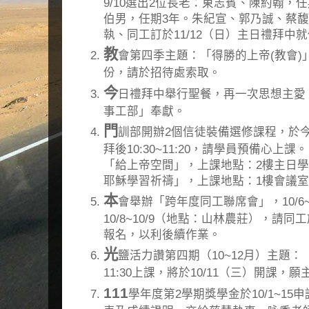
9/10選出2位長老：東志賓、陳約翰，任
伯男，任期3年。朱紀宣、郭乃誠、蔡馥
執、同工訂於11/12（日）主日禮拜中
教
會第四季主題：「得勝的上帝(教會)
份，請於招待處索取。
今
日禮拜中舉行聖餐，再一次思想主愛
事工部」奉獻。
門
訓部開辦2個信徒裝備選修課程，於
拜後10:30~11:20，請學員預備心
「給上帝空間」，上課地點：2樓主日學
耶穌學習祈禱」，上課地點：1樓會議
本
會舉辦「跨年度同工聯席會」，10/6~
10/8~10/9（地點：山林農莊），請同
報名，以利後續作業。
光
鹽活力讚第四期（10~12月）主題：「
11:30上課，將於10/11（三）開課，
111
學年度第2學期獎學金於10/1~15