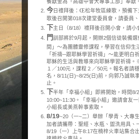
餐獻金為「高雄中會大專事工部」奉獻
今
Œ
日禮拜後：
松年牧區練歌，預備下主
歌後召開第018次建堂委員會，請委員
下
主日（8/18）禮拜後召開小會，請
門
訓部將於9月起，開辦2個信徒裝備選
間」～為團體靈修課程，學習在信仰生
「祈禱─跟耶穌學習祈禱」～能更明白
耶穌的生活與教導來向耶穌學習祈禱。
１／100元，課程２／50元。報名者請
名，8/11(日)~8/25(日)前，向郭
止。
下
半年「幸福小組」即將開始，時間8/20
10:00~11:30。「幸福小組」邀請會
小組長或美燕幹事索取。
8/19
~20（一~二）舉辦「學青、大專
加者請攜帶：聖經、水瓶、盥洗用具、一
8/19（一）上午8:17在楠梓火車站集合出
達楠梓火車站。