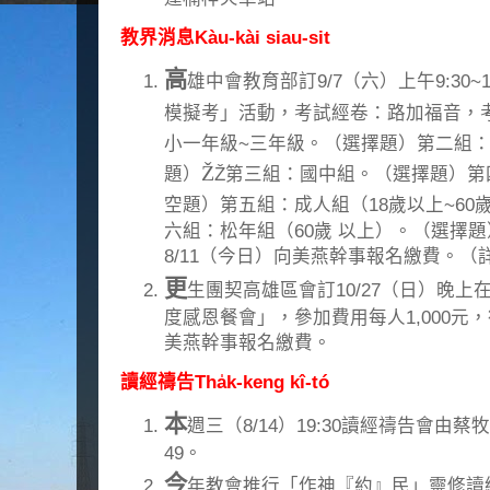
教界消息Kàu-kài siau-sit
高
雄中會教育部訂9/7（六）上午9:30~1
模擬考」活動，考試經卷：路加福音，
小一年級~三年級。（選擇題）
第二組：
Ž
題）
Ž第三組：國中組。（選擇題）
第
空題）
第五組：成人組（18歲以上~60歲
六組：松年組（60歲 以上）。（選擇題
8/11（今日）向美燕幹事報名繳費。
更
生團契高雄區會訂10/27（日）晚
度感恩餐會」，參加費用每人1,000元，
美燕幹事報名繳費。
讀經禱告Tha̍k-keng kî-tó
本
週三（8/14）19:30讀經禱告會由蔡
49。
今
年教會推行「作神『約』民」靈修讀