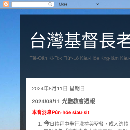
台灣基督長老
Tâi-Oân Ki-Tok Tiúⁿ-Ló Káu-Hōe Kng-Iâm Káu
2024年8月11日 星期日
2024/08/11 光鹽教會週報
本會消息Pún-hōe siau-sit
今
日禮拜中舉行洗禮與聖餐，成人洗禮