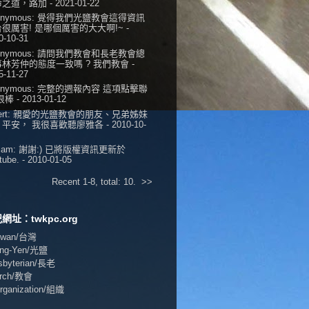
命之道，路加
- 2021-01-22
onymous:
覺得我們光鹽教會這得資訊
很厲害! 是哪個厲害的大大啊!~
-
0-10-31
onymous:
請問我們教會和長老教會總
事林芳仲的態度一致嗎 ? 我們教會
-
5-11-27
onymous:
完整的週報內容 這項點擊聯
 很棒
- 2013-01-12
ert:
親愛的光鹽教會的朋友、兄弟姊妹
，平安， 我很喜歡聽廖雅各
- 2010-10-
iam:
謝謝:) 已將版權資訊更新於
tube.
- 2010-01-05
Recent 1-8, total: 10.
>>
網址：twkpc.org
aiwan/台灣
ang-Yen/光鹽
esbyterian/長老
urch/教會
Organization/組織