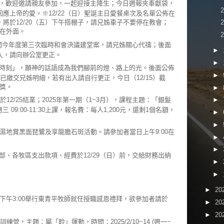
，歡迎邀請親友參加，一起迎接主降生；今日週報夾奉獻袋，
應上帝的愛。※12/22（日）聖誕主日愛餐桌次及名單公佈在
將於12/20（五）下午搭棚子，請兄姊車子不要停在教會；
放在外面。
中召開今年度第三次臨時和會決議建堂案，請兄姊關心代禱；後面
►
入，請向辦公室更正。
►
時刻」，願神的話語成為我們腳前的燈、路上的光。後面公佈
►
1讀經卡已繳交兄姊明細，若有出入請自行更正，今日（12/15）截
頒獎。
►
於12/25結業；2025年第一期（1~3月），課程主題：「銀髮
►
三 09:00-11:30上課，報名費：每人1,200元，還剩1個名額，
►
►
永安濕地賞黑面琵鷺及享龍膽石斑活動。請參加者當日上午9:00在
►
►
部、各牧區支出款項、經費於12/29（日）前，交給財務出納
►
►
►
20
日)下午3:00舉行東青平牧師就任授職感恩禮拜，欲參加者請於
►
20
►
20
袖訓練營，主題：屬「聆」運動，時間：2025/2/10~14 (週一~