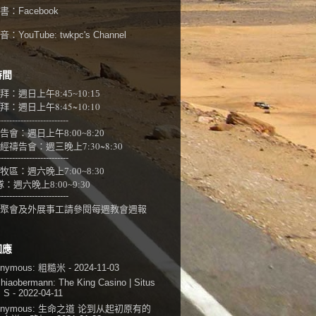
書：
Facebook
：YouTube:
twkpc's Channel
時間
拜：週日上午
8:45~10:15
：週日上午8:45~10:10
-------------------------
告會：週日上午8:00~
8:20
經禱告會：週三晚上7:30~8:30
-------------------------
牧區：週六晚上7:00~8:30
隊：
週六晚上8:00~9:30
-------------------------
聚會及外展事工請參閱
每週教會週報
回應
onymous:
粗糙米
- 2024-11-03
shiaobermann:
The King Casino | Situs
i S
- 2022-04-11
onymous:
生命之道 论到从起初原有的