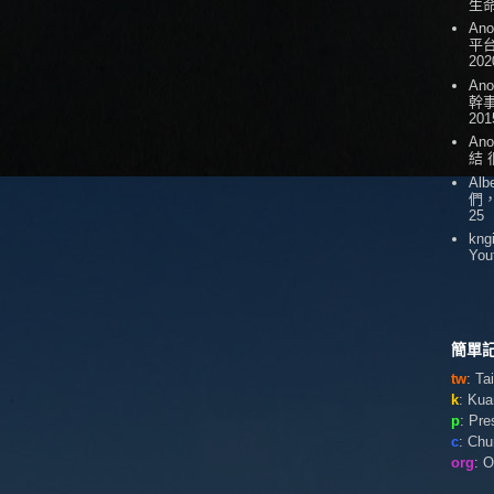
生
An
平台
202
An
幹
201
An
結
Alb
們
25
kng
You
簡單記
tw
: T
k
: Ku
p
: Pr
c
: Ch
org
: 