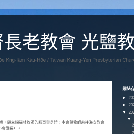
督長老教會 光鹽
Hōe Kng-Iâm Káu-Hōe / Taiwan Kuang-Yen Presbyterian Chur
網誌
►
20
►
20
▼
20
▼
禮，願主賜福林牧師的服事與身體；本會蔡牧師前往海安教會
小會議長）。