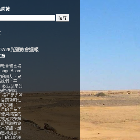
此網誌
頁
6/07/26光鹽教會週報
文章
鹽教會留言板
sage Board
愛的朋友、兄
姊妹們，平
， 歡迎您來到
鹽教會的網
！ 這裡是光鹽
會目前暫時性
網路資訊平
，目的是為了
常使用網路的
友或兄弟姊妹
，能獲取教會
基本資訊、最
動態和消息。
路上的年輕朋