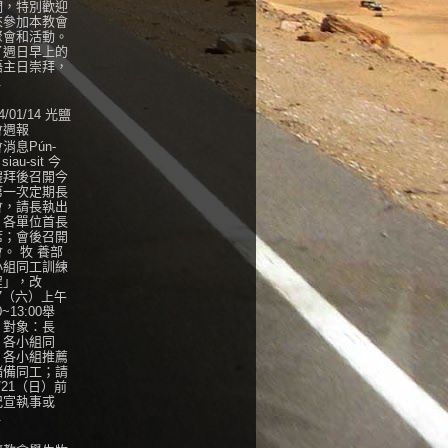
們，特別歡迎
來參加本教會
聚會和活動。
了週日早上的
語主日崇拜，
.
4/01/14 光鹽
會週報
消息Pún-
 siau-sit 今
禮拜後召開今
第一次定期長
會，請長執出
，各單位首長
席；會後召開
。 牧 養部
小組同工訓練
程」，改
27（六）上午
0~13:00舉
，對象：長
、各小組同
、各小組推薦
儲備同工；請
/21（日）前
紀宣執事或
.