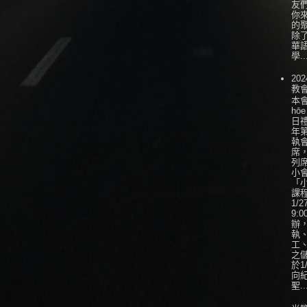
友
你
的
除
華
學..
202
教
本會
hōe
日
年
執
席
列
小會
「
課
1/
9:0
辦
執
工
之
於1
向
聖..