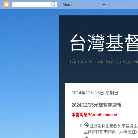
台灣基
Tâi-Oân Ki-Tok Tiúⁿ-Ló Káu-
2024年12月15日 星期日
2024/12/15光鹽教會週報
本會消息Pún-hōe siau-sit
今
日感謝林正宏牧師來證道主
主持禮拜與聖禮典（中會派任