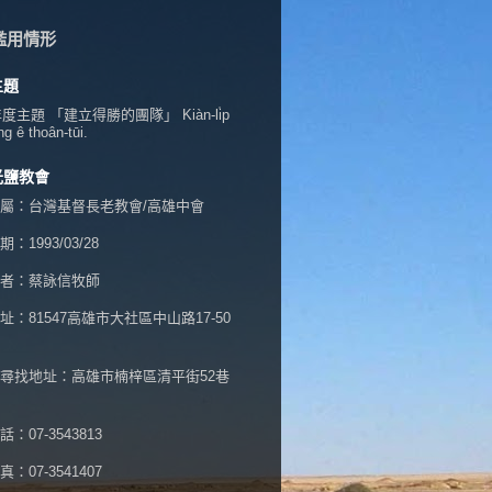
濫用情形
主題
年度主題 「建立得勝的團隊」 Kiàn-li̍p
ng ê thoân-tūi.
光鹽教會
屬：台灣基督長老教會/高雄中會
：1993/03/28
者：蔡詠信牧師
址：
81547高雄市大社區中山路17-50
尋找地址：高雄市楠梓區清平街52巷
：07-3543813
：07-3541407