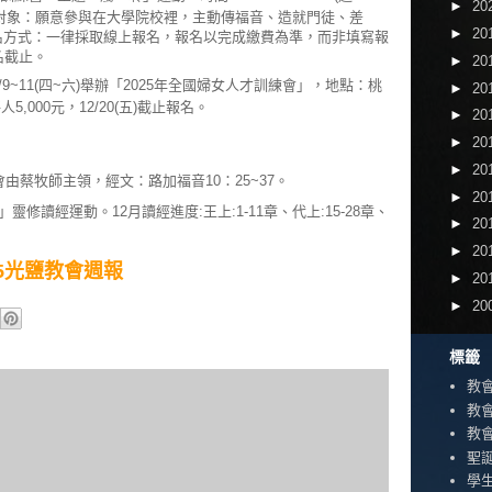
►
20
對象：願意參與在大學院校裡，主動傳福音、造就門徒、差
►
20
 報名方式：一律採取線上報名，報名以完成繳費為準，而非填寫報
報名截止。
►
20
1/9~11(四~六)舉辦「2025年全國婦女人才訓練會」，地點：桃
►
20
,000元，12/20(五)截止報名。
►
20
►
20
►
20
經禱告會由蔡牧師主領，經文：路加福音10：25~37。
►
20
修讀經運動。12月讀經進度:王上:1-11章、代上:15-28章、
►
20
►
20
2/15光鹽教會週報
►
20
►
20
標籤
教
教
教
聖
學