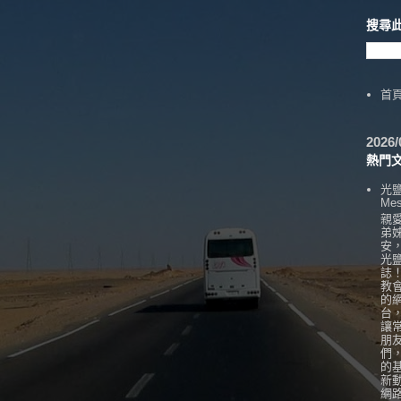
搜尋
首
202
熱門
光
Mes
親
弟
安
光
誌
教
的
台
讓
朋
們
的
新
網