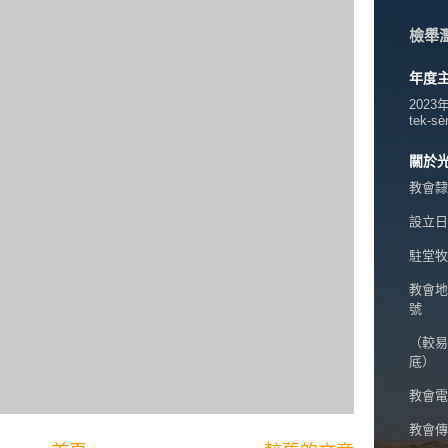
檢舉
年度
2023
tek-sè
關於
教會隸
設立日期
駐堂牧
教會地
號
（較易
底）
教會電話
教會傳真