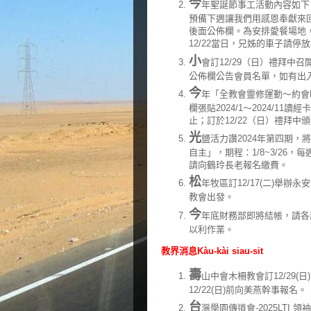
今
年聖誕節事工活動內容如下
預備下週讓我們用感恩奉獻來回
後面公佈欄。為安排愛餐場地，
12/22當日，兄姊的車子請停
小
會訂12/29（日）禮拜
公佈欄公告會員名單，如有出
今
年「全教會靈修運動～約會
欄張貼2024/1～2024/1
止；訂於12/22（日）禮拜中
光
鹽活力讚2024年第四期，將
自主」，期程：1/8~3/26，每週
請向鶴玲長老報名繳費。
松
年牧區訂12/17(二)舉辦
教會出發。
今
年底財務部即將結帳，請各
以利作業。
教界消息Kàu-kài siau-sit
壽
山中會木柵教會訂12/29(
12/22(日)前向美燕幹事報名。
台
灣學園傳道會-2025LTI 領