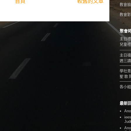
首頁
較舊的文章
教會臉
教會影音
聚會
主日禮
兒童禮拜
---------
主日禱
週三讀
---------
學社青
聖 歌 
---------
各小組
最新
An
iee
Jud
An