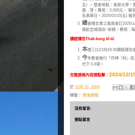
五），營會地點：長榮大學，
遣…等。費用：3,000元，
名表單日，2025/01/10(五) 
總
會婦女事工委員會訂2025/
禧航空城酒店~新館，費用：每人5
讀經禱告Tha̍k-keng kî-tó
本
週三(12/18)19:30讀
今
年教會推行「作神『約』民」靈
代下:5-8章。
2024/1
完整週報內容請點擊
：
於
12月 15, 2024
標籤：
教會週報
沒有留言:
張貼留言