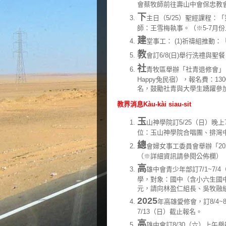
會蔡牧師前往壽山中會保忠教
下
主日（5/25）聖經課程
師：王雪梅執事。（※5-7月份上課日
建
堂事工： (1)祈禱組推動
教
會訂6/8(日)舉行洗禮與聖
社
青牧區舉辦「社青退修會」，
Happy兔民宿），報名費：130
名，鼓勵社青與大學生踴躍參
教界消息Kàu-kài siau-sit
玉
山神學院訂5/25（日）晚上
位：玉山神學院合唱團、排灣
總
會婦女事工委員會舉辦「20
（※詳細資訊請參閱公佈欄）
高
雄中會青少年部訂7/1~7
學，對象：國中（含小六生國中）
元，請向林盈仁組長、吳牧融
2025
年高雄愛修會，訂8/4~
7/13（日）截止報名。
高
雄中會訂8/30（六）上