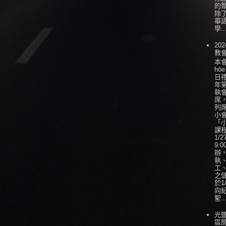
的
除
華
學..
202
教
本會
hōe
日
年
執
席
列
小會
「
課
1/
9:0
辦
執
工
之
於1
向
聖..
光
區