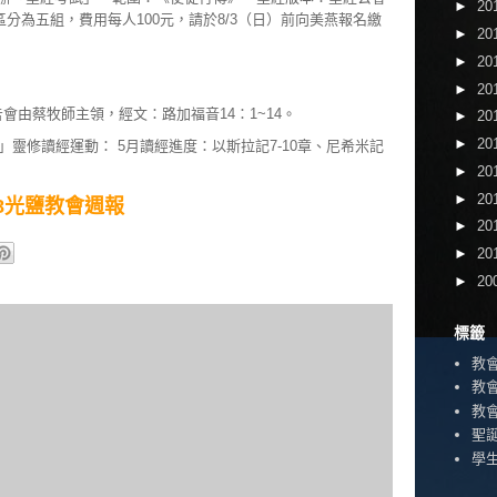
►
20
分為五組，費用每人100元，請於8/3（日）前向美燕報名繳
►
20
）
►
20
►
20
經禱告會由蔡牧師主領，經文：路加福音14：1~14。
►
20
►
20
靈修讀經運動： 5月讀經進度：以斯拉記7-10章、尼希米記
►
20
►
20
5/18光鹽教會週報
►
20
►
20
►
20
標籤
教
教
教
聖
學