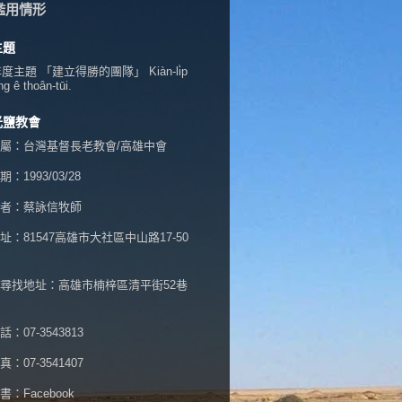
濫用情形
主題
年度主題 「建立得勝的團隊」 Kiàn-li̍p
ng ê thoân-tūi.
光鹽教會
屬：台灣基督長老教會/高雄中會
：1993/03/28
者：蔡詠信牧師
址：
81547高雄市大社區中山路17-50
尋找地址：高雄市楠梓區清平街52巷
：07-3543813
：07-3541407
書：
Facebook