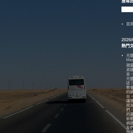
搜尋
首
202
熱門
光
Mes
親
弟
安
光
誌
教
的
台
讓
朋
們
的
新
網
友
你