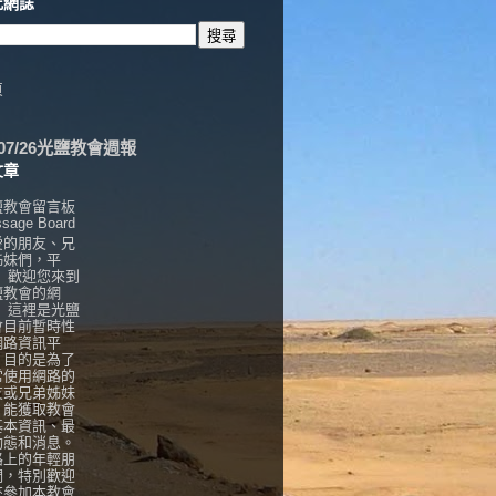
此網誌
頁
6/07/26光鹽教會週報
文章
鹽教會留言板
sage Board
愛的朋友、兄
姊妹們，平
， 歡迎您來到
鹽教會的網
！ 這裡是光鹽
會目前暫時性
網路資訊平
，目的是為了
常使用網路的
友或兄弟姊妹
，能獲取教會
基本資訊、最
動態和消息。
路上的年輕朋
們，特別歡迎
來參加本教會