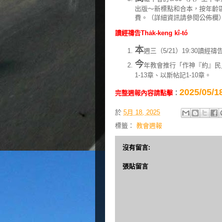
出版～新標點和合本，按年齡區
費。（詳細資訊請參閱公佈欄
讀經禱告Tha̍k-keng kî-tó
本
週三（5/21）19:30讀
今
年教會推行「作神『約』民」
1-13章、以斯帖記1-10章。
2025/0
完整週報內容請點擊
：
於
5月 18, 2025
標籤：
教會週報
沒有留言:
張貼留言