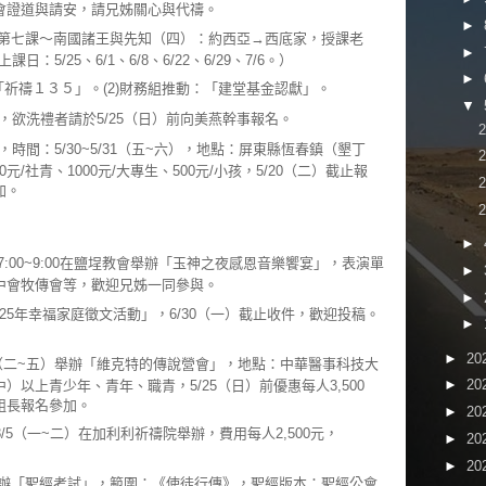
會證道與請安，請兄姊關心與代禱。
►
：「第七課～南國諸王與先知（四）：約西亞→西底家，授課老
►
：5/25、6/1、6/8、6/22、6/29、7/6。）
►
：「祈禱１３５」。(2)財務組推動：「建堂基金認獻」。
▼
餐，欲洗禮者請於5/25（日）前向美燕幹事報名。
時間：5/30~5/31（五~六），地點：屏東縣恆春鎮（墾丁
0元/社青、1000元/大專生、500元/小孩，5/20（二）截止報
加。
►
7:00~9:00在鹽埕教會舉辦「玉神之夜感恩音樂饗宴」，表演單
►
中會牧傳會等，歡迎兄姊一同參與。
►
25年幸福家庭徵文活動」，6/30（一）截止收件，歡迎投稿。
►
►
20
/4（二~五）舉辦「維克特的傳說營會」，地點：中華醫事科技大
►
20
以上青少年、青年、職青，5/25（日）前優惠每人3,500
組長報名參加。
►
20
8/5（一~二）在加利利祈禱院舉辦，費用每人2,500元，
►
20
►
20
午舉辦「聖經考試」，範圍：《使徒行傳》，聖經版本：聖經公會