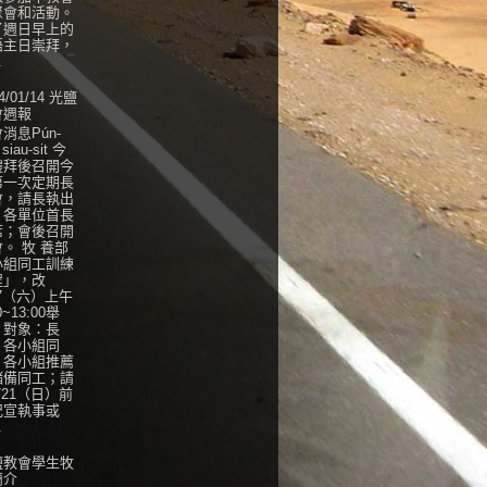
聚會和活動。
了週日早上的
語主日崇拜，
.
4/01/14 光鹽
會週報
消息Pún-
 siau-sit 今
禮拜後召開今
第一次定期長
會，請長執出
，各單位首長
席；會後召開
。 牧 養部
小組同工訓練
程」，改
27（六）上午
0~13:00舉
，對象：長
、各小組同
、各小組推薦
儲備同工；請
/21（日）前
紀宣執事或
.
鹽教會學生牧
簡介