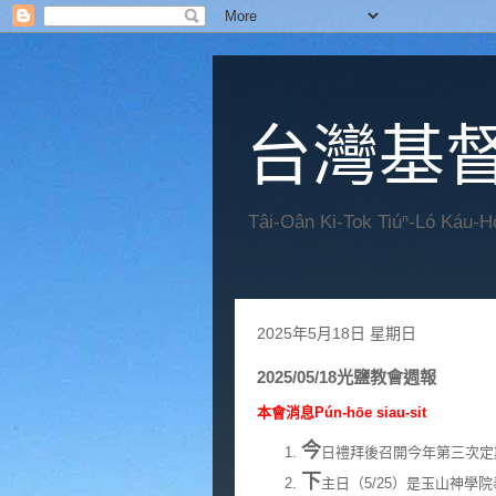
台灣基
Tâi-Oân Ki-Tok Tiúⁿ-Ló Káu-
2025年5月18日 星期日
2025/05/18光鹽教會週報
本會消息Pún-hōe siau-sit
今
日禮拜後召開今年第三次定
下
主日（5/25）是玉山神