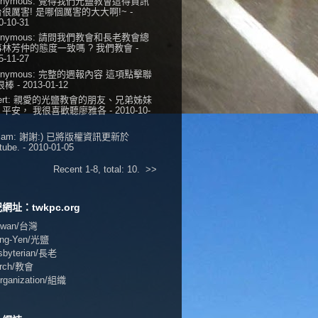
onymous:
覺得我們光鹽教會這得資訊
很厲害! 是哪個厲害的大大啊!~
-
0-10-31
onymous:
請問我們教會和長老教會總
事林芳仲的態度一致嗎 ? 我們教會
-
5-11-27
onymous:
完整的週報內容 這項點擊聯
 很棒
- 2013-01-12
ert:
親愛的光鹽教會的朋友、兄弟姊妹
，平安， 我很喜歡聽廖雅各
- 2010-10-
iam:
謝謝:) 已將版權資訊更新於
tube.
- 2010-01-05
Recent 1-8, total: 10.
>>
網址：twkpc.org
aiwan/台灣
ang-Yen/光鹽
esbyterian/長老
urch/教會
Organization/組織