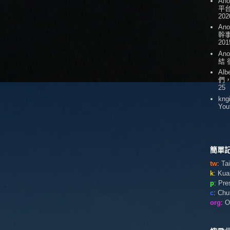
An
平台
202
An
幹
201
An
結
Alb
們
25
kng
You
簡單記
tw
: T
k
: Ku
p
: Pr
c
: Ch
org
: 