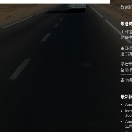
教會影音
聚會
主日禮
兒童禮拜
---------
主日禱
週三讀
---------
學社青
聖 歌 
---------
各小組
最新
An
iee
Jud
An
生