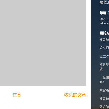
檢舉
年度
2023
tek-sè
關於
教會隸
設立日期
駐堂牧
教會地
號
（較易
底）
教會電話
首頁
較舊的文章
教會傳真
教會臉