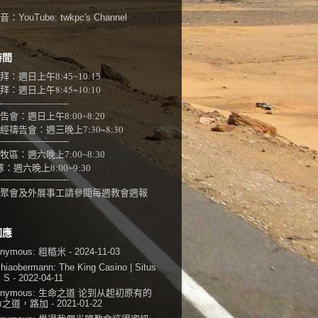
：YouTube:
twkpc's Channel
時間
拜：週日上午
8:45~10:15
：週日上午8:45~10:10
-------------------------
告會：週日上午8:00~
8:20
經禱告會：週三晚上7:30~8:30
-------------------------
牧區：週六晚上7:00~8:30
隊：
週六晚上8:00~9:30
-------------------------
聚會及外展事工請參閱
每週教會週報
回應
onymous:
粗糙米
- 2024-11-03
shiaobermann:
The King Casino | Situs
i S
- 2022-04-11
onymous:
生命之道 论到从起初原有的
命之道，路加
- 2021-01-22