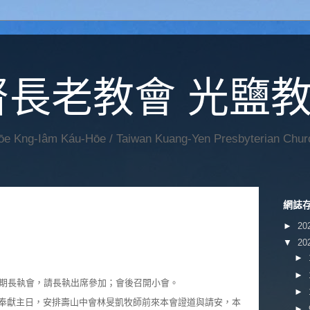
督長老教會 光鹽
Hōe Kng-Iâm Káu-Hōe / Taiwan Kuang-Yen Presbyterian Chur
網誌
►
20
▼
20
►
►
期長執會，請長執出席參加；會後召開小會。
►
學院奉獻主日，安排壽山中會林旻凱牧師前來本會證道與請安，本
►