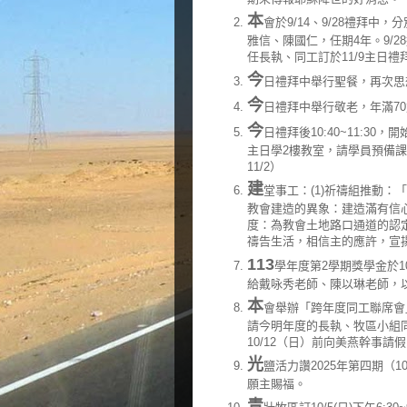
本
會於9/14、9/28禮拜中
雅信、陳國仁，任期4年。9/
任長執、同工訂於11/9主日禮
今
日禮拜中舉行聖餐，再次思
今
日禮拜中舉行敬老，年滿7
今
日禮拜後10:40~11:
主日學2樓教室，請學員預備課堂中
11/2）
建
堂事工：(1)祈禱組推動：
教會建造的異象：建造滿有信
度：為教會土地路口通道的認
禱告生活，相信主的應許，宣揚
113
學年度第2學期獎學金於10
給戴咏秀老師、陳以琳老師，
本
會舉辦「跨年度同工聯席會」，
請今明年度的長執、牧區小組
10/12（日）前向美燕幹事請
光
鹽活力讚2025年第四期（1
願主賜福。
青