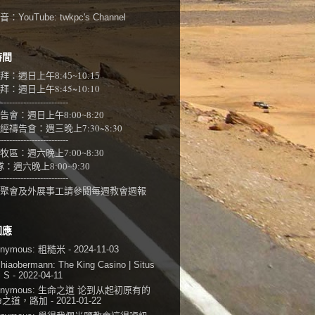
：YouTube:
twkpc's Channel
時間
拜：週日上午
8:45~10:15
：週日上午8:45~10:10
-------------------------
告會：週日上午8:00~
8:20
經禱告會：週三晚上7:30~8:30
-------------------------
牧區：週六晚上7:00~8:30
隊：
週六晚上8:00~9:30
-------------------------
聚會及外展事工請參閱
每週教會週報
回應
onymous:
粗糙米
- 2024-11-03
shiaobermann:
The King Casino | Situs
i S
- 2022-04-11
onymous:
生命之道 论到从起初原有的
命之道，路加
- 2021-01-22