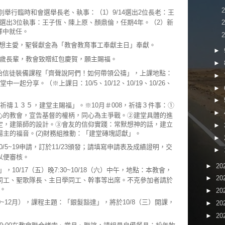
，分別舉行臨時和會選舉長老、執事：（1）9/14選出2位長老：王
28選出3位執事：王子恆、陳上原、顏鼎倫，任期4年。（2）新
拜中就任。
想主愛，聖餐獻金為「教會教育事工奉獻主日」奉獻。
►
0歲長輩，教會致贈紅包慶賀，願主賜福。
►
30，開始信徒裝備課程「齊聲說阿們！如何帶領公禱」，上課地點：
►
一起分享。（※上課日：10/5、10/12、10/19、10/26、
►
►
「祈禱１３５，建堂主賜福」。※10月＃008，祈禱３件事：①
►
心的教會，宣告基督的權柄，同心為主爭戰。②建堂具體的進
定，建築師的設計。③會友的信仰實踐：常默想神的話，建立
►
主的福音。(2)財務組推動：「建堂磚塊認獻」。
►
/5~19申請，訂於11/23頒發；請填寫申請表及成績證明，交
►
以便審核。
►
20
10/17（五）晚7:30~10/18（六）中午，地點：本教會，
►
20
同工、聖歌隊長、主日學同工、幹事等出席。不克參加者請於
假。
►
20
0~12月），課程主題：「銀髮豁達」，將於10/8（三）開課，
►
20
►
20