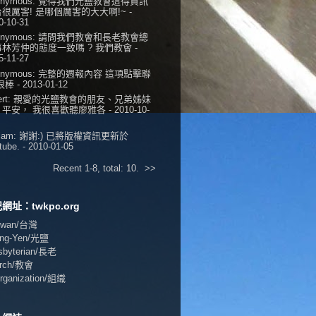
onymous:
覺得我們光鹽教會這得資訊
很厲害! 是哪個厲害的大大啊!~
-
0-10-31
onymous:
請問我們教會和長老教會總
事林芳仲的態度一致嗎 ? 我們教會
-
5-11-27
onymous:
完整的週報內容 這項點擊聯
 很棒
- 2013-01-12
ert:
親愛的光鹽教會的朋友、兄弟姊妹
，平安， 我很喜歡聽廖雅各
- 2010-10-
iam:
謝謝:) 已將版權資訊更新於
tube.
- 2010-01-05
Recent 1-8, total: 10.
>>
網址：twkpc.org
aiwan/台灣
ang-Yen/光鹽
esbyterian/長老
urch/教會
Organization/組織