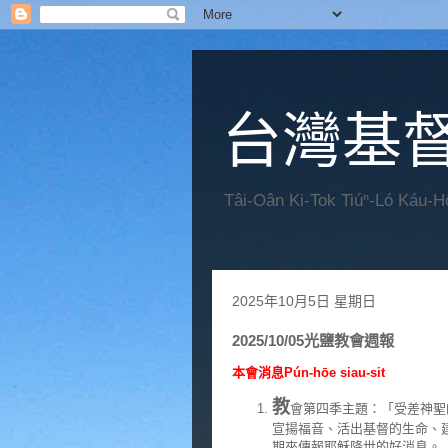
台灣基
Tâi-Oân Ki-Tok Tiúⁿ-Ló Káu-
2025年10月5日 星期日
2025/10/05光鹽教會週報
本會消息Pún-hōe siau-sit
教
會第四季主題：「受差神聖的使命 
宣揚福音、活出基督的生命、
期來傳報耶穌降世的好消息。