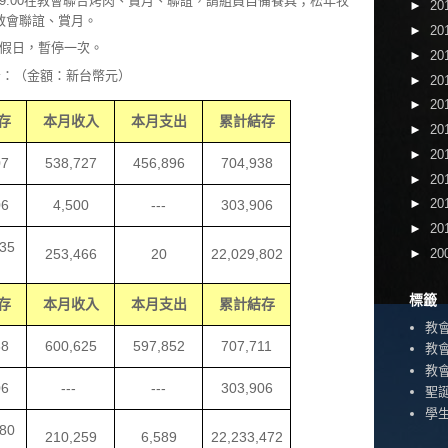
:30~9:00在教會聯合烤肉、賞月、聯誼，請組員自備餐具；松年牧
►
20
00在教會聯誼、賞月。
►
20
假日，暫停一次。
►
20
報告：（金額：新台幣元）
►
20
►
20
存
本月收入
本月支出
累計結存
►
20
►
20
07
538,727
456,896
704,938
►
20
►
20
06
4,500
---
303,906
►
20
,35
253,466
20
22,029,802
►
20
標籤
存
本月收入
本月支出
累計結存
教
38
600,625
597,852
707,711
教
教
06
---
---
303,906
聖
學
,80
210,259
6,589
22,233,472