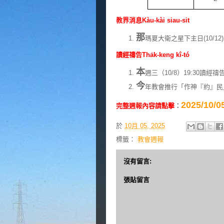
教界消息Kàu-kài siau-sit
那
瑪夏大衛之星下主日(10/1
讀經禱告Tha̍k-keng kî-tó
本
週三（10/8）19:30讀經
今
年教會推行「作神『約』民」
2025/10
完整週報內容請點擊
：
於
10月 05, 2025
標籤：
教會週報
沒有留言:
張貼留言