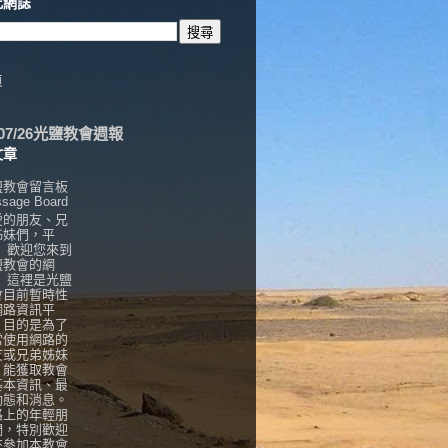
此網誌
頁
6/07/26光鹽教會週報
文章
鹽教會留言板
sage Board
愛的朋友、兄
姊妹們，平
， 歡迎您來到
鹽教會的網
！ 這裡是光鹽
會目前暫時性
網路資訊平
，目的是為了
常使用網路的
友或兄弟姊妹
，能獲取教會
基本資訊、最
動態和消息。
路上的年輕朋
們，特別歡迎
來參加本教會