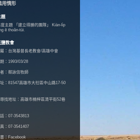
濫用情形
主題
年度主題 「建立得勝的團隊」 Kiàn-li̍p
ng ê thoân-tūi.
光鹽教會
屬：台灣基督長老教會/高雄中會
：1993/03/28
者：蔡詠信牧師
址：
81547高雄市大社區中山路17-50
尋找地址：高雄市楠梓區清平街52巷
：07-3543813
：07-3541407
書：
Facebook