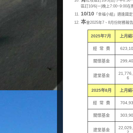
壯牧區訂10/5(日)下午6
區訂10/6(一)晚上7:00~9:
10/10
「幸福小組」適逢國定
本
會2025年7、8月份財務
2025
年
7
月
上月結
經
常
費
623,1
關懷基金
299,4
21,776
建堂基金
6
2025
年
8
月
上月結
經
常
費
704,9
關懷基金
303,9
22,029
建堂基金
2