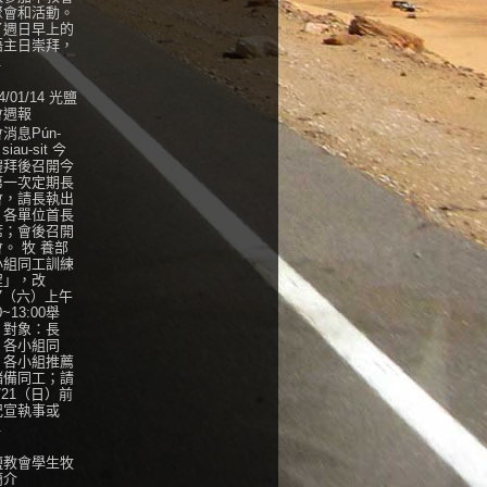
聚會和活動。
了週日早上的
語主日崇拜，
.
4/01/14 光鹽
會週報
消息Pún-
 siau-sit 今
禮拜後召開今
第一次定期長
會，請長執出
，各單位首長
席；會後召開
。 牧 養部
小組同工訓練
程」，改
27（六）上午
0~13:00舉
，對象：長
、各小組同
、各小組推薦
儲備同工；請
/21（日）前
紀宣執事或
.
鹽教會學生牧
簡介