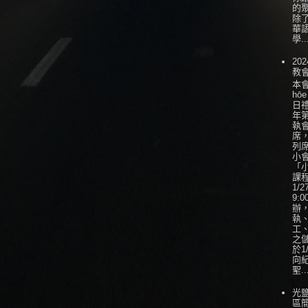
的
除
華
學..
202
教
本會
hōe
日
年
執
席
列
小會
「
課
1/
9:0
辦
執
工
之
於1
向
聖..
光
區