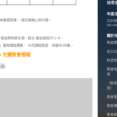
檢舉
年度
2)來義賣蔬果， 請兄姊關心與代禱。
2023
tek-sè
關於
禱告會由蔡牧師主領，經文:路加福音20:1~8。
教會隸
靈修讀經運動： 10月讀經進度：詩篇40-66篇。
設立日期
/05 光鹽教會週報
駐堂牧
教會地
號
（較易
底）
教會電話
教會傳真
教會臉