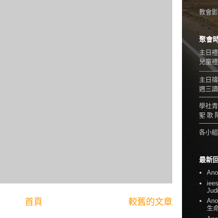
教會影音
聚會
主日禮
兒童禮拜
---------
主日禱
週三讀
---------
學社青
聖 歌 
---------
各小組
最新
An
iee
Jud
首頁
較舊的文章
An
生