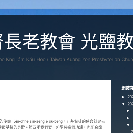
督長老教會 光鹽
Hōe Kng-Iâm Káu-Hōe / Taiwan Kuang-Yen Presbyterian Chur
網誌
►
20
▼
20
►
►
Siū-chhe sîn-sèng ê sú-bēng。」基督徒的使命就是去
▼
建造基督的身體。第四季我們要一起學習這個功課，也配合節