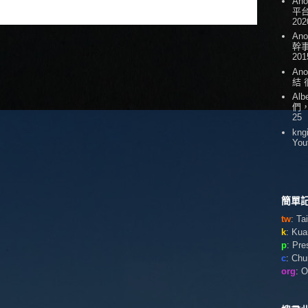
An
平台
202
An
幹
201
An
結
Alb
們
25
kng
You
簡單記
tw
: T
k
: Ku
p
: Pr
c
: Ch
org
: 