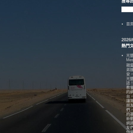
搜尋
首
202
熱門
光
Mes
親
弟
安
光
誌
教
的
台
讓
朋
們
的
新
網
友
你