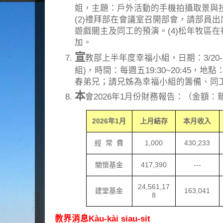
姐，主題：戶外活動的手機拍攝取景與
(2)禮拜部在會議室召開部會，請部員出
遊戲關主及同工的預演。(4)松年牧區
加。
宣
教部上半年度幸福小組，日期：3/20-27
組)，時間：每週五19:30~20:45，
春弟兄；請兄姊為幸福小組的籌備、同工
本
會2026年1月份財務報告：（金額：
2026
年
1
月
上月結存
本月收入
經
常
費
1,000
430,233
關懷基金
417,390
---
24,561,17
建堂基金
163,041
8
教界消息Kàu-kài siau-sit