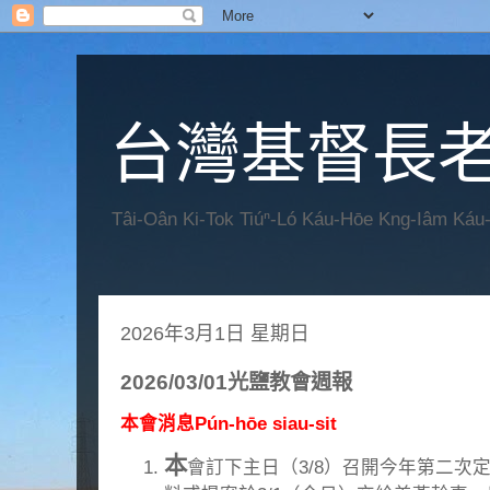
台灣基督長老
Tâi-Oân Ki-Tok Tiúⁿ-Ló Káu-Hōe Kng-Iâm Káu
2026年3月1日 星期日
2026/03/01光鹽教會週報
本會消息Pún-hōe siau-sit
本
會訂下主日（3/8）召開今年第二次