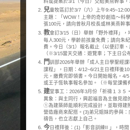
料或提案於3/1（今日）交給美燕幹事
兒
童牧區訂於3/7（六）上午9:45~12
主題：「WOW！上帝的奇妙創造～科
張100元，請向曾秋月校長或林美燕幹
教
會訂3/15（日）舉辦「野外禮拜」
每人300元，學齡前孩童免費；請向朱
費。今日（3/1）報名截止（以便訂車
（※3/15當天交通：遊覽車；下主日
門
訓部2026年舉辦「成人主日學聖經
課程」，日期：4/12~6/21主日禮拜後10:
元，繳費完即領書。今日開始報名，4/
或王子恆執事報名參加。（※每堂課備
建
堂事工：2026年3月份「祈禱１３５
異象：與主同行，興起福音為主做見證的
①為建築師能順利完成設計，並取得建
營造廠商來配搭。(3)弟兄姐妹的參與
禱告，也立志獻上自己。
今
日禮拜後：(1)「影音訓練II 」，時間：