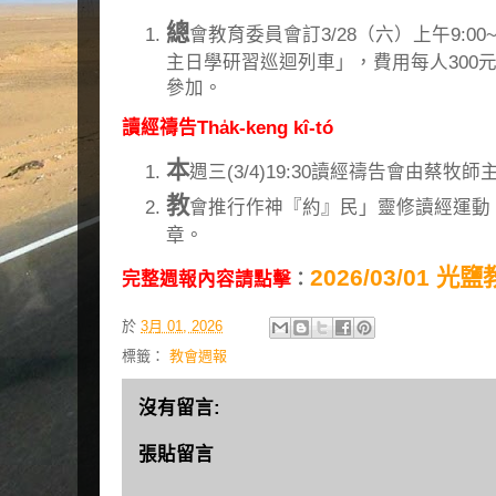
總
會教育委員會訂3/28（六）上午9:00~
主日學研習巡迴列車」，費用每人300
參加。
讀經禱告Tha̍k-keng kî-tó
本
週三(3/4)19:30讀經禱告會由蔡牧師
教
會推行作神『約』民」靈修讀經運動： 
章。
2026/03/01 
完整週報內容請點擊
：
於
3月 01, 2026
標籤：
教會週報
沒有留言:
張貼留言