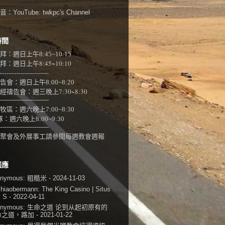
：YouTube:
twkpc's Channel
時間
拜：週日上午
8:45~10:15
：週日上午8:45~10:10
-------------------------
告會：週日上午8:00~
8:20
經禱告會：週三晚上7:30~8:30
-------------------------
牧區：週六晚上7:00~8:30
隊：
週六晚上8:00~9:30
-------------------------
聚會及外展事工請參閱
每週教會週報
回應
onymous:
粗糙米
- 2024-11-03
shiaobermann:
The King Casino | Situs
i S
- 2022-04-11
onymous:
生命之道 论到从起初原有的
命之道，路加
- 2021-01-22