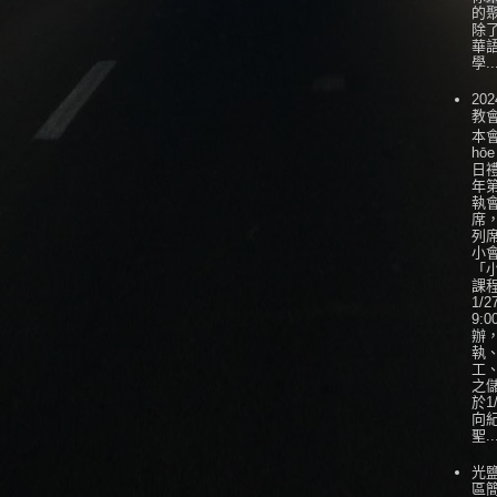
的
除
華
學..
202
教
本會
hōe
日
年
執
席
列
小會
「
課
1/
9:0
辦
執
工
之
於1
向
聖..
光
區