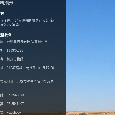
濫用情形
主題
年度主題 「建立得勝的團隊」 Kiàn-li̍p
ng ê thoân-tūi.
光鹽教會
屬：台灣基督長老教會/高雄中會
：1993/03/28
者：蔡詠信牧師
址：
81547高雄市大社區中山路17-50
尋找地址：高雄市楠梓區清平街52巷
：07-3543813
：07-3541407
書：
Facebook