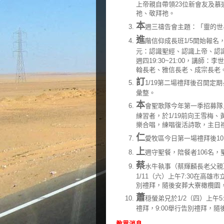
上帝親自帶領23位新會友及慕
祂、敬拜祂。
本
週三禱告會主題：「靈的世
進
階信仰成長班1/5開始報名，
元：認識聖經、認識上帝、認
週四19:30~21:00，講師：
翰長老、雅信長老、成宗長老
訂
1/19第二場禮拜後召開定
彙整。
本
會聖歌隊今年第一季招募隊員
練習者，於1/19前向王雪梅
樂合唱，練唱復活詩歌，主日
仁
愛牧區今日第一場禮拜後10
上
週守聖餐，陪餐者106名，
蔡
水牛執事（蔡輝麟長老父親）於
1/11（六）上午7:30在高雄
別禮拜，隨後安葬大寮橄欖園
蕭
穏螢弟兄於1/2（四）上午5
禮拜，9:00舉行告別禮拜，
教界消息