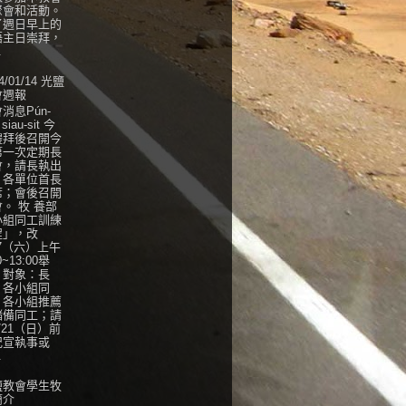
聚會和活動。
了週日早上的
語主日崇拜，
.
4/01/14 光鹽
會週報
消息Pún-
 siau-sit 今
禮拜後召開今
第一次定期長
會，請長執出
，各單位首長
席；會後召開
。 牧 養部
小組同工訓練
程」，改
27（六）上午
0~13:00舉
，對象：長
、各小組同
、各小組推薦
儲備同工；請
/21（日）前
紀宣執事或
.
鹽教會學生牧
簡介