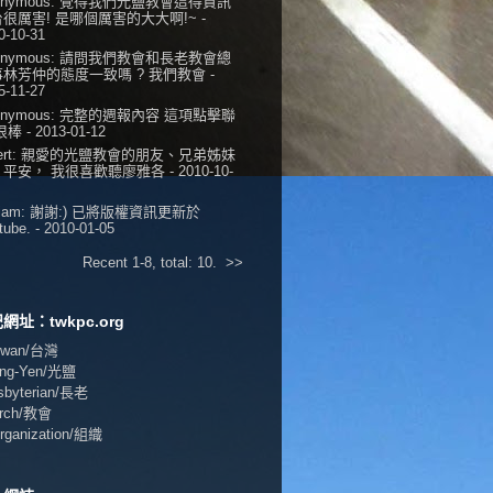
onymous:
覺得我們光鹽教會這得資訊
很厲害! 是哪個厲害的大大啊!~
-
0-10-31
onymous:
請問我們教會和長老教會總
事林芳仲的態度一致嗎 ? 我們教會
-
5-11-27
onymous:
完整的週報內容 這項點擊聯
 很棒
- 2013-01-12
ert:
親愛的光鹽教會的朋友、兄弟姊妹
，平安， 我很喜歡聽廖雅各
- 2010-10-
iam:
謝謝:) 已將版權資訊更新於
tube.
- 2010-01-05
Recent 1-8, total: 10.
>>
網址：twkpc.org
aiwan/台灣
ang-Yen/光鹽
esbyterian/長老
urch/教會
Organization/組織