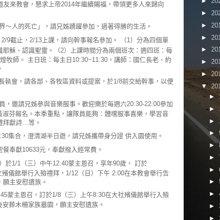
►
20
道友來教會，懇求上帝2014年繼續賜福，帶領更多人來歸向
►
20
►
20
界～人的死亡」，請兄姊踴躍參加，過著得勝的生活。
►
20
2/9截止，2/13上課，請向幹事報名參加。 （1）分為四個單
►
20
識耶穌、認識聖靈。（2）上課時間分為兩個班次：
週四班：每
李世煌牧師。
主日班：每主日10:30~11:30，講師：國仁長老、約
►
20
。
►
20
期長執會，請各部、各牧區資料或提案，於1/8前交給幹事，以便
▼
20
►
，邀請兄姊參與音樂服事。歡迎樂於每週六20:30-22:00參加
►
、黃淑芬報名。本季重點，讓隊員能夠：體嚐服事喜樂，學習音
►
禮拜獻詩…等。
►
:30集合，澄清湖半日遊，請兄姊攜帶身分證 供入園使用。
►
聖餐奉獻10633元，奉獻撥入經常費。
►
1/1（三）中午12:40蒙主恩召，享年90歲， 訂於
►
市立殯儀館舉行入殮禮拜，1/12（日）下午 2:00在本教會舉行告
►
，願主安慰遺族。
►
:45蒙主恩召，訂於1/8（三）上午8:30在大社殯儀館舉行入殮
隨後安葬木柵家族墓園，願主安慰遺族。
►
►