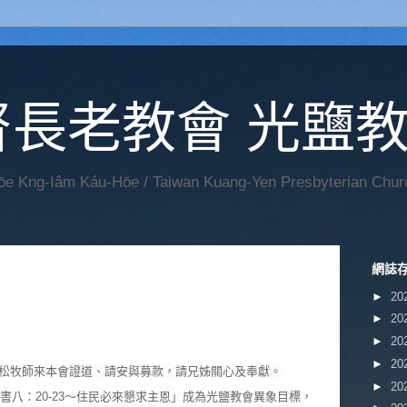
督長老教會 光鹽
Hōe Kng-Iâm Káu-Hōe / Taiwan Kuang-Yen Presbyterian Chur
網誌
►
20
►
20
►
20
►
20
松牧師來本會證道、請安與募款，請兄姊關心及奉獻。
►
20
亞書八：20-23～住民必來懇求主恩」成為光鹽教會異象目標，