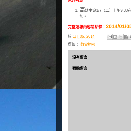
高
雄中會1/7（二）上午9:
加。
2014/0
完整週報內容請點擊
：
於
1月 05, 2014
標籤：
教會週報
沒有留言:
張貼留言