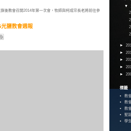
▼
30在旗後教會召開2014年第一次會，牧師與柯成宗長老將前往參
1/05光鹽教會週報
►
20
►
20
►
20
►
20
►
20
標籤
教
教
教
聖
學