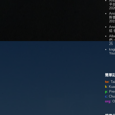
An
平台
202
An
幹
201
An
結
Alb
們
25
kng
You
簡單記
tw
: T
k
: Ku
p
: Pr
c
: Ch
org
: 