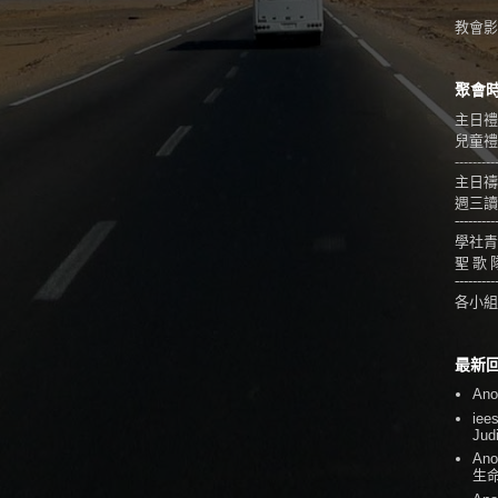
教會影音
聚會
主日禮
兒童禮拜
---------
主日禱
週三讀
---------
學社青
聖 歌 
---------
各小組
最新
An
iee
Jud
An
生