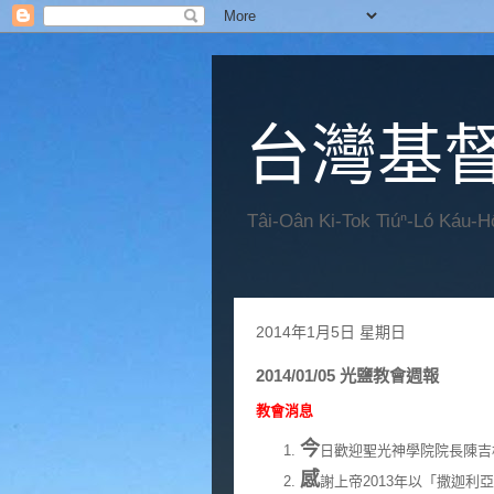
台灣基
Tâi-Oân Ki-Tok Tiúⁿ-Ló Káu-
2014年1月5日 星期日
2014/01/05 光鹽教會週報
教會消息
今
日歡迎聖光神學院院長陳吉
感
謝上帝2013年以「撒迦利