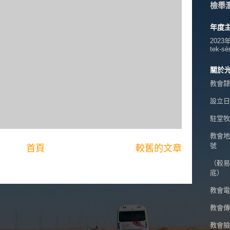
檢舉
年度
2023
tek-sè
關於
教會隸
設立日期
駐堂牧
教會地
號
首頁
較舊的文章
（較易
底）
教會電話
教會傳真
教會臉