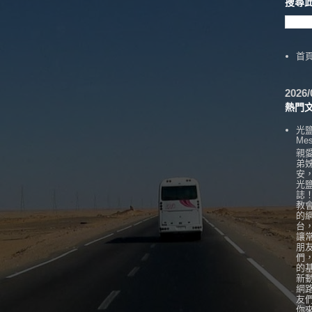
搜尋
首
202
熱門
光
Mes
親
弟
安
光
誌
教
的
台
讓
朋
們
的
新
網
友
你