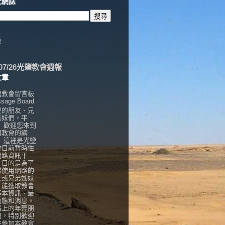
此網誌
頁
6/07/26光鹽教會週報
文章
鹽教會留言板
sage Board
愛的朋友、兄
姊妹們，平
， 歡迎您來到
鹽教會的網
！ 這裡是光鹽
會目前暫時性
網路資訊平
，目的是為了
常使用網路的
友或兄弟姊妹
，能獲取教會
基本資訊、最
動態和消息。
路上的年輕朋
們，特別歡迎
來參加本教會