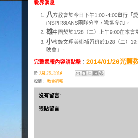
教界消息
八
方教會於今日下午1:00~4:00舉行
iNSPIR8IANS團隊分享，歡迎參加。
雄
中團契於1/28（二）上午9:00在本
小
蜜蜂文理美術補習班於1/28（二）19
晚會」。
2014/01/26光
完整週報內容請點擊
：
於
1月 26, 2014
標籤：
教會週報
沒有留言:
張貼留言