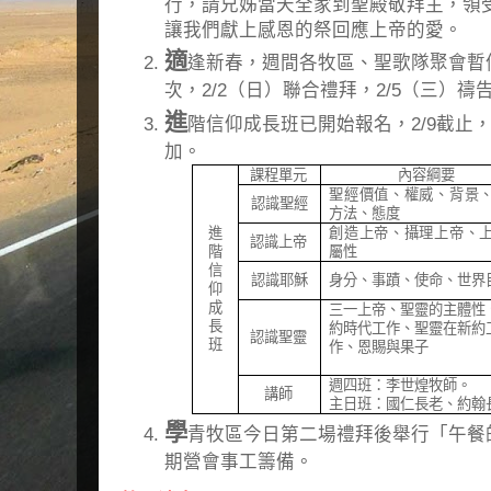
行，請兄姊當天全家到聖殿敬拜主，領
讓我們獻上感恩的祭回應上帝的愛。
適
逢新春，週間各牧區、聖歌隊聚會暫停
次，2/2（日）聯合禮拜，2/5（三）
進
階信仰成長班已開始報名，2/9截止，
加。
課程單元
內容綱要
聖經價值、權威、背景
認識聖經
方法、態度
進
創造上帝、攝理上帝、
認識上帝
階
屬性
信
認識耶穌
身分、事蹟、使命、世界
仰
成
三一上帝、聖靈的主體性
長
約時代工作、聖靈在新約
認識聖靈
班
作、恩賜與果子
週四班：李世煌牧師。
講師
主日班：國仁長老、約翰
學
青牧區今日第二場禮拜後舉行「午餐
期營會事工籌備。