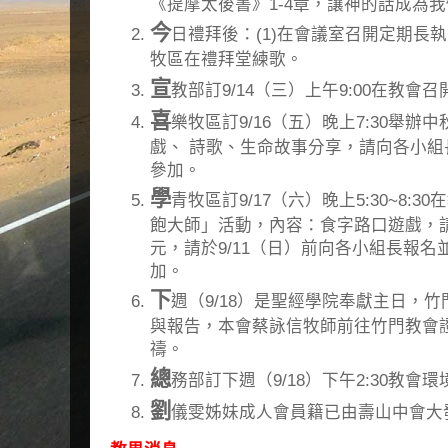
《提摩太後書》1-4章，讓神的話成為
今
日禮拜後：(1)在會議室召開定期長執
牧區在禮拜堂練歌。
宣
教部訂9/14（三）上午9:00在教
喜
樂牧區訂9/16（五）晚上7:30舉
戲、 詩歌、生命故事分享，請向各小
參加。
學
青牧區訂9/17（六）晚上5:30~8:
飽大師」活動，內容：食字路口遊戲，請
元，請於9/11（日）前向各小組長報
加。
下
週（9/18）是聖經學院奉獻主日，
與報告，本會蔡詠信牧師前往竹門教會
禱。
總
務部訂下週（9/18）下午2:30教
劉
儀雯姊妹成人會員籍已由壽山中會大