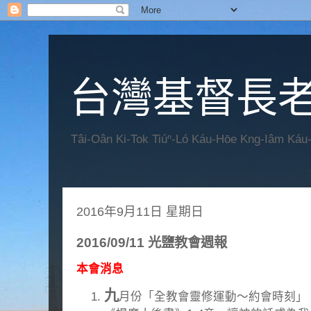
台灣基督長老
Tâi-Oân Ki-Tok Tiúⁿ-Ló Káu-Hōe Kng-Iâm Káu
2016年9月11日 星期日
2016/09/11 光鹽教會週報
本會消息
九
月份「全教會靈修運動～約會時刻」，