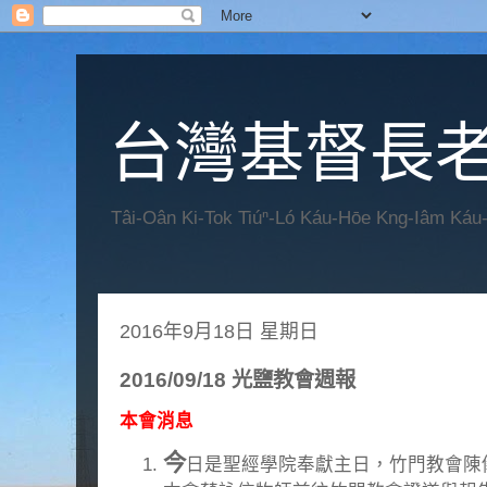
台灣基督長老
Tâi-Oân Ki-Tok Tiúⁿ-Ló Káu-Hōe Kng-Iâm Káu
2016年9月18日 星期日
2016/09/18 光鹽教會週報
本會消息
今
日是聖經學院奉獻主日，竹門教會陳