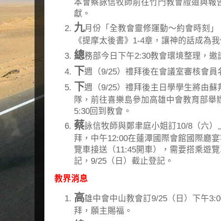
本會蔡詠信牧師前往竹門教會證道與報
獻。
九
月份「全教會靈修運動～約會時刻」，
《提摩太後書》1-4章，讓神的話成為
總
務部今日下午2:30教會環境整理，
下
週（9/25）禮拜後在會議室審核會
下
週（9/25）禮拜後主日學學生將由蘇邦陽
隊，前往喜樂島參加高雄中會教育部舉
5:30回到教會。
蔡
詠信牧師與鄭聿庭小姐訂10/8（六）上
拜，中午12:00在蓮潭國際會館國際廳
覽車接送（11:45開車），需要搭乘遊
記，9/25（日）截止登記。
教界消息
高
雄中會中山教會訂9/25（日）下午3
拜，願主賜福。