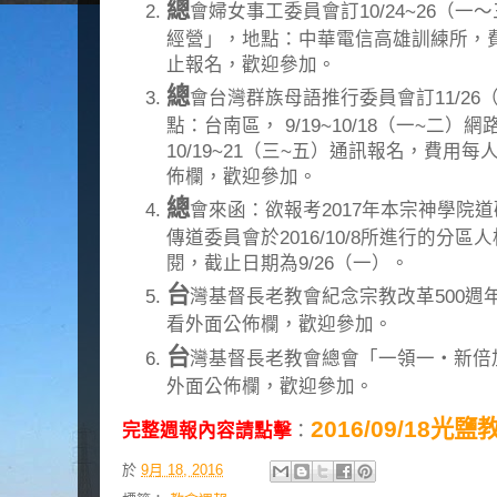
總
會婦女事工委員會訂10/24~26（一
經營」，地點：中華電信高雄訓練所，費用
止報名，歡迎參加。
總
會台灣群族母語推行委員會訂11/2
點：台南區， 9/19~10/18（一~二）
10/19~21（三~五）通訊報名，費用
佈欄，歡迎參加。
總
會來函：欲報考2017年本宗神學院
傳道委員會於2016/10/8所進行的分
閱，截止日期為9/26（一）。
台
灣基督長老教會紀念宗教改革500週
看外面公佈欄，歡迎參加。
台
灣基督長老教會總會「一領一‧新倍
外面公佈欄，歡迎參加。
2016/09/18光
完整週報內容請點擊
：
於
9月 18, 2016