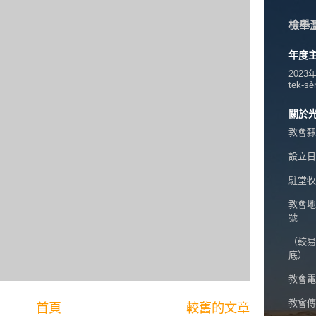
檢舉
年度
2023
tek-sè
關於
教會隸
設立日期
駐堂牧
教會地
號
（較易
底）
教會電話
教會傳真
首頁
較舊的文章