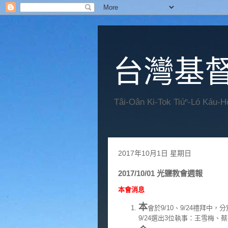
台灣基
Tâi-Oân Ki-Tok Tiúⁿ-Ló Káu-
2017年10月1日 星期日
2017/10/01 光鹽教會週報
本會消息
本
會於9/10、9/24禮拜中
9/24選出3位執事：王雪梅、