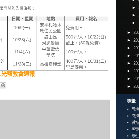
►
請詳閱佈告欄海報：
►
動
日期‧星期
地點
費用‧報名
►
安平札哈木
10/9(
一
)
免費用。
原住民公園
►
20
鼓山區
500
元
/
人，
10/22(
日
)
拜
10/28(
六
)
►
20
河邊餐廳
截止。
(80
歲免費
)
►
20
中華電信
11/4(
六
)
10
0
元
/
人。
學院
►
20
統的
400
元
/
人，
10/31(
二
)
►
20
11/28(
二
)
高雄靈糧堂
早鳥優惠。
►
20
0/01光鹽教會週報
►
20
►
20
標籤
教
教
教
聖
學