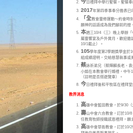
今
日禮拜中舉行聖餐，聖餐奉
2017
年第四季事奉分擔表已
「全
教會靈修運動～約會時刻
願神的話語成為我們腳前的燈
本
週三10/4（三）晚上舉辦「
屬靈饗宴及戶外賞月，歡迎邀
10/1截止）。
105
學年度第2學期獎學金於10
組成績證明，交給慈慧執事或
蔡
詠祈弟兄（蔡輝麟長老、袁盛
小姐在本教會舉行婚禮，中午12
（註明是否搭遊覽車）。
今
日禮拜後和平牧區在禮拜堂
教界消息
高
雄中會藍田教會，於9/30
壽
山中會六合教會，訂於10/
任教育牧師授職感恩禮拜，願
高
雄中會草衙教會，訂於10/
拜後向美燕幹事報名。