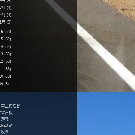
3月
(4)
2月
(4)
1月
(5)
16
(58)
15
(52)
14
(52)
13
(53)
12
(53)
11
(36)
10
(60)
09
(5)
會事工與活動
會留言板
會週報
誕節活動
生牧區