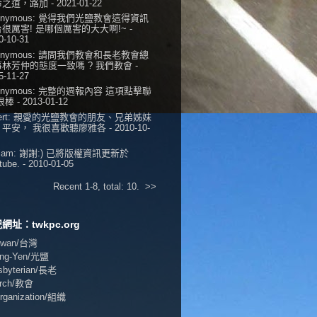
命之道，路加
- 2021-01-22
onymous:
覺得我們光鹽教會這得資訊
很厲害! 是哪個厲害的大大啊!~
-
0-10-31
onymous:
請問我們教會和長老教會總
事林芳仲的態度一致嗎 ? 我們教會
-
5-11-27
onymous:
完整的週報內容 這項點擊聯
 很棒
- 2013-01-12
ert:
親愛的光鹽教會的朋友、兄弟姊妹
，平安， 我很喜歡聽廖雅各
- 2010-10-
iam:
謝謝:) 已將版權資訊更新於
tube.
- 2010-01-05
Recent 1-8, total: 10.
>>
網址：twkpc.org
aiwan/台灣
ang-Yen/光鹽
esbyterian/長老
urch/教會
Organization/組織