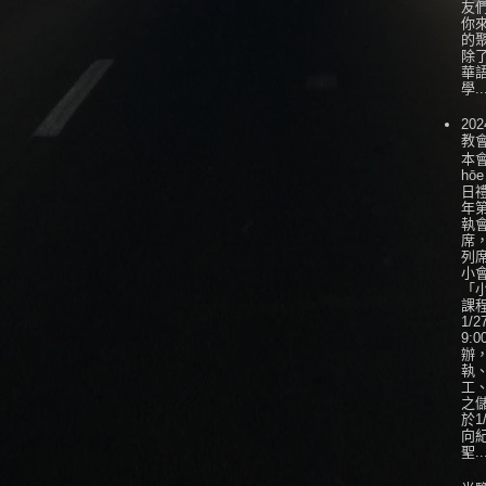
友
你
的
除
華
學..
202
教
本會
hōe
日
年
執
席
列
小會
「
課
1/
9:0
辦
執
工
之
於1
向
聖..