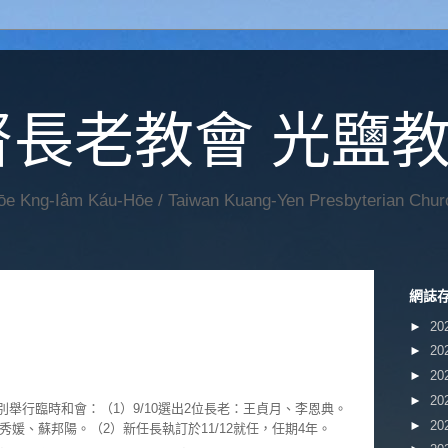
督長老教會 光鹽
Hōe Kng-Iâm Káu-Hōe / Taiwan Kuang-Yen Presbyterian Chur
網誌
►
20
►
20
►
20
►
20
，分別舉行臨時和會：（1）9/10選出2位長老：王貞月、李恩典。
►
20
蔡秀媛、蘇邦陽。（2）新任長執訂於11/12就任，任期4年。