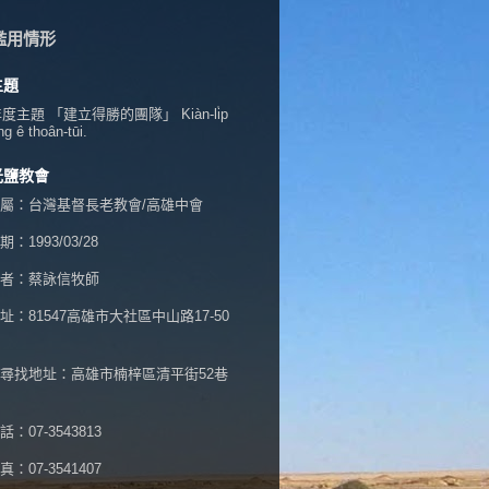
濫用情形
主題
年度主題 「建立得勝的團隊」 Kiàn-li̍p
ng ê thoân-tūi.
光鹽教會
屬：台灣基督長老教會/高雄中會
：1993/03/28
者：蔡詠信牧師
址：
81547高雄市大社區中山路17-50
尋找地址：高雄市楠梓區清平街52巷
：07-3543813
：07-3541407