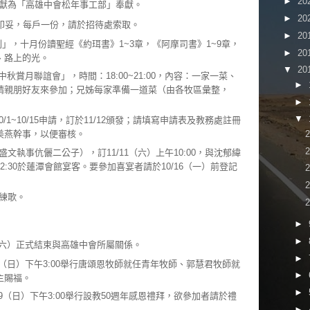
►
20
獻為「高雄中會松年事工部」奉獻。
►
20
印妥，每戶一份，請於招待處索取。
►
20
」，十月份讀聖經《約珥書》1~3章，《阿摩司書》1~9章，
►
20
、路上的光。
▼
20
中秋賞月聯誼會」，時間：18:00~21:00，內容：一家一菜、
►
請親朋好友來參加；兄姊每家準備一道菜（由各牧區彙整，
►
▼
/1~10/15申請，訂於11/12頒發；請填寫申請表及教務處註冊
美燕幹事，以便審核。
文執事伉儷二公子），訂11/11（六）上午10:00，與沈郁緯
:30於蓮潭會館宴客。要參加喜宴者請於10/16（一）前登記
練歌。
►
►
（六）正式結束與高雄中會所屬關係。
►
8（日）下午3:00舉行唐頌恩牧師就任青年牧師、郭慧君牧師就
►
主賜福。
►
29（日）下午3:00舉行設教50週年感恩禮拜，欲參加者請於禮
►