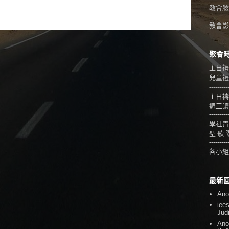
教會臉
教會影音
聚會
主日禮
兒童禮拜
---------
主日禱
週三讀
---------
學社青
聖 歌 
---------
各小組
最新
An
iee
Jud
An