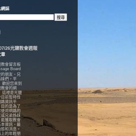
此網誌
頁
6/07/26光鹽教會週報
文章
鹽教會留言板
sage Board
愛的朋友、兄
姊妹們，平
， 歡迎您來到
鹽教會的網
！ 這裡是光鹽
會目前暫時性
網路資訊平
，目的是為了
常使用網路的
友或兄弟姊妹
，能獲取教會
基本資訊、最
動態和消息。
路上的年輕朋