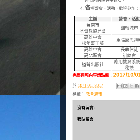
各
項營會、活動，歡迎參加；
主辦
營會‧活
台南市
翻轉城市
基督教協進會
高雄中會
重陽感恩禮
松年事工部
高雄中會
長執信徒
高北區會
訓練會
應用雙翼系
道聲出版社
秘訣
2017/1
完整週報內容請點擊
：
於
10月 01, 2017
標籤：
教會週報
沒有留言:
張貼留言