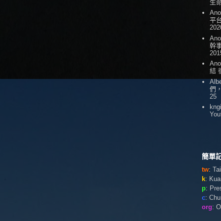
生
An
平台
202
An
幹
201
An
結
Alb
們
25
kng
You
簡單記
tw
: T
k
: Ku
p
: Pr
c
: Ch
org
: 