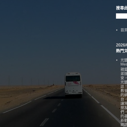
搜尋
首
202
熱門
光
Mes
親
弟
安
光
誌
教
的
台
讓
朋
們
的
新
網