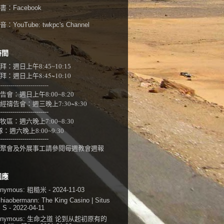
書：
Facebook
：YouTube:
twkpc's Channel
時間
拜：週日上午
8:45~10:15
：週日上午8:45~10:10
-------------------------
告會：週日上午8:00~
8:20
經禱告會：週三晚上7:30~8:30
-------------------------
牧區：週六晚上7:00~8:30
隊：
週六晚上8:00~9:30
-------------------------
聚會及外展事工請參閱
每週教會週報
回應
onymous:
粗糙米
- 2024-11-03
shiaobermann:
The King Casino | Situs
i S
- 2022-04-11
onymous:
生命之道 论到从起初原有的