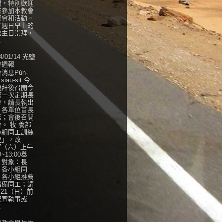
們，特別歡迎
來參加本教會
聚會和活動。
了週日早上的
語主日崇拜，
.
4/01/14 光鹽
會週報
消息Pún-
 siau-sit 今
禮拜後召開今
第一次定期長
會，請長執出
，各單位首長
席；會後召開
。 牧 養部
小組同工訓練
程」，改
27（六）上午
0~13:00舉
，對象：長
、各小組同
、各小組推薦
儲備同工；請
/21（日）前
紀宣執事或
.