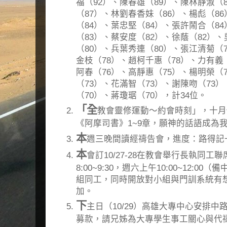
福（92）、陳春雄（89）、陳林靜淑（
（87）、林劉春香妹（86）、楊彪（8
（84）、葉忠堅（84）、張許鬧合（8
（83）、蔡安度（82）、徐蔭（82）
（80）、兵葉秀連（80）、張江清菊（
金枝（78）、趙柯千惠（78）、力有義
阿春（76）、高靜惠（75）、楊明榮（
（73）、花滿智（73）、謝陳吻（73
（70）、蔣瓊琚（70），計34位。
「全
教會靈修運動～約會時刻」，十月
《阿摩司書》1~9章，願神的話語成為
本
週三晚間讀經禱告會，進度：路得記一
本
會訂10/27-28在教會舉行長執同工
8:00~9:30，週六上午10:00~12:
組同工，同時開放對小組與門訓系統有
加。
下
主日（10/29）高雄大專中心安排
募款，請兄姊為大專學生事工關心與代