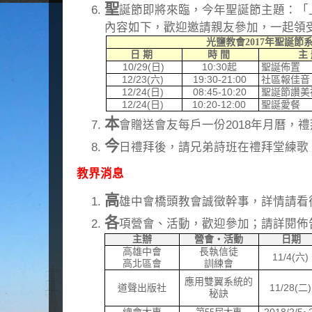
聖
誕節即將來臨，今年聖誕節主題：「
內容如下，歡迎邀請親友參加，一起領
光鹽教會
2017
年聖誕節
日 期
時 間
主
10/29(
日
)
10:30
起
聖誕佈置
12/23(
六
)
19:30-21:00
社區報佳音
12/24(
日
)
08:45-10:20
聖誕節讚美
12/24(
日
)
10:20-12:00
聖誕愛餐
本
會贈送會友每戶一份2018年月曆，
今
日禮拜後，請兄弟詩班在禮拜堂練歌
教界消息
高
雄中會橋頭教會誠徵幹事，詳情請看
各
項營會、活動，歡迎參加；請詳閱佈
主辦
營會‧活動
日期
高雄中會
長執信徒
11/4(
六
)
高北區會
訓練會
應用雙翼系統的
道聲出版社
11/28(
二
)
秘訣