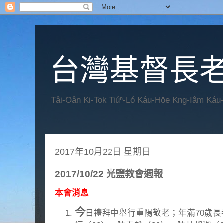
台灣基督長老
Tâi-Oân Ki-Tok Tiúⁿ-Ló Káu-Hōe Kng-Iâm Káu
2017年10月22日 星期日
2017/10/22 光鹽教會週報
本會消息
今
日禮拜中舉行重陽敬老；年滿70歲