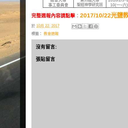
總會大專
2018/2/5~
第
55
屆大專
事工委員會
聖經神學研究班
10(
一
~
六
2017/10/22光
完整週報內容請點擊
：
於
10月 22, 2017
標籤：
教會週報
沒有留言:
張貼留言