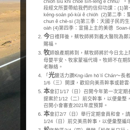
chio̍h siū khí chòe sîn-lêng
段經文所要帶給我們的信仰功課：(1)第
kéng-soán pó-kùi ê chio̍h (2)第二
chun ê chè-si (3)第三季：天國子民的生活 T
oa̍h (4)第四季：宣揚上主的美德 Soan-iông 
今
日禮拜後，蔡牧師將到義大醫院為鄭
賜福。
牧
師娘產期將到，蔡牧師將於今日北上
母嬰平安、牧家蒙福代禱。牧師不在期
老聯絡。
光
「
鹽活力讚Kng-iâm hō͘ lí Chá
1/6（三）開課，歡迎向美燕幹事或碧
本
會訂1/17（日）召開今年第一次定
提案於1/12（二）前交幹事，以便彙
召開小會審查2021年度預算。
本
會訂2/7（日）舉行定期會員和會，
1/24（日）前交美燕幹事，以便彙整
松