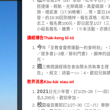
年牧區2/4（四）舉辦「松年半日行
搭捷運、輕軌、光榮碼頭、真愛碼頭、
頭、棧貳庫（17:30晚餐）…等。當日1
發，約19:30回到楠梓。報名資格：松
志工。報名費100元，即日起至1/27（三
小組長報名、繳費。（※本活動，亦適
讀經禱告Tha̍k-keng kî-tó
今
年「全教會靈修運動～約會時刻」，1月
／提多書1~3章／腓利門書》，願神的
光。
週
三晚間讀經禱告會由簡水亮執事主理
告」，經文：詩篇一○○：4，歡迎兄姊
教界消息Kàu-kài siau-sit
2021
日光少年營，訂1/25~28（一
名3,200元，歡迎參加。
校
園福音團契訂1/27~30（三~六）