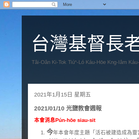
台灣基督長老
Tâi-Oân Ki-Tok Tiúⁿ-Ló Káu-Hōe Kng-Iâm Káu
2021年1月15日 星期五
2021/01/10 光鹽教會週報
本會消息Pún-hōe siau-sit
今
年本會年度主題「活石被建造成為靈宮