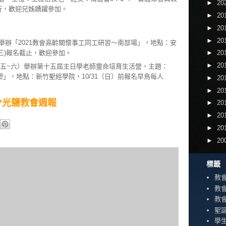
►
20
同步進行，歡迎兄姊踴躍參加。
►
20
►
20
►
20
）舉辦「2021教會高齡關懷事工同工研習～南部場」，地點：安
0(三)報名截止，歡迎參加。
►
20
►
20
20（五~六）舉辦第十五屆主日學老師靈命培育生活營，主題：
」，地點：新竹聖經學院，10/31（日）前報名早鳥每人
►
20
►
20
0/17光鹽教會週報
►
20
►
20
►
20
►
20
標籤
教
教
教
聖
學