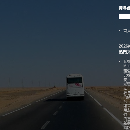
搜尋
首
202
熱門
光
Mes
親
弟
安
光
誌
教
的
台
讓
朋
們
的
新
網