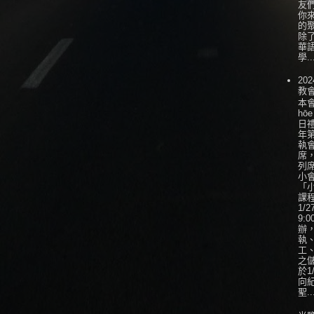
友
你
的
除
華
學..
202
教
本會
hōe
日
年
執
席
列
小會
「
課
1/
9:0
辦
執
工
之
於1
向
聖..