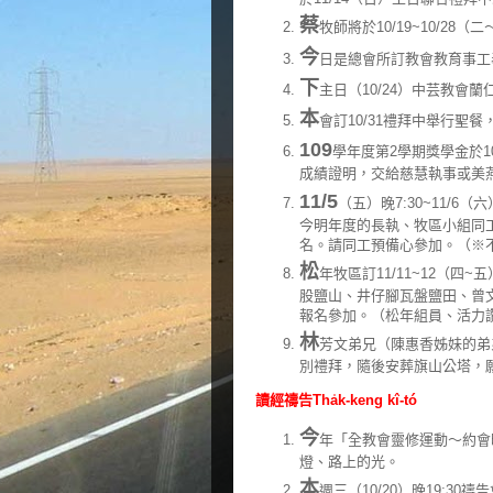
蔡
牧師將於10/19~10/2
今
日是總會所訂教會教育事工
下
主日（10/24）中芸教
本
會訂10/31禮拜中舉行聖
109
學年度第2學期獎學金於10
成績證明，交給慈慧執事或美
11/5
（五）晚7:30~11/
今明年度的長執、牧區小組同工
名。請同工預備心參加。（※
松
年牧區訂11/11~12（
股鹽山、井仔腳瓦盤鹽田、曾文水
報名參加。（松年組員、活力
林
芳文弟兄（陳惠香姊妹的弟弟）
別禮拜，隨後安葬旗山公塔，
讀經禱告Tha̍k-keng kî-tó
今
年「全教會靈修運動～約會
燈、路上的光。
本
週三（10/20）晚19:3