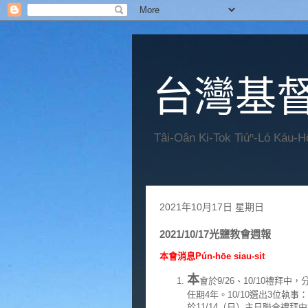
台灣基
Tâi-Oân Ki-Tok Tiúⁿ-Ló Káu-
2021年10月17日 星期日
2021/10/17光鹽教會週報
本會消息Pún-hōe siau-sit
本
會於9/26、10/10禮拜
任期4年。10/10選出3位執
於11/14（日）主日聯合禮拜