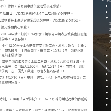
▼
20
►
8（二～四）休假，若有要事請與盧碧雲長老聯繫。
►
奉獻主日，請兄姊為總會教育事工培育關心與奉獻。
▼
會蘭仁哲牧師將來為該會建堂證道與募款，請兄姊關心與代禱。
餐，請兄姊預備心領受。
/10~24申請，訂於11/14頒發；請填寫申請表及教務處註冊組
燕幹事，以便審核。
6（六）中午13:00舉辦本會新舊任同工聯席會，地點：教會，對象：
、聖歌隊長、主日學同工、幹事等，10/31（日）前截止報
不克前來需請假）
►
四~五）舉辦台南沿海及曾文水庫二日遊，地點：台南億載金城、七
►
庫等，費用每人1,500元，請於10/17（日）前向各小組長
►
讚學員、志工優先，歡迎一般會友報名候補。）
►
於10/10（日）安息，10/16（六）下午2:00在教會舉行告
►
願主安慰家屬。
►
►
►
時刻」，10月《以斯拉記》1~10章，願神的話成為我們腳前的
►
0禱告會，主禮：王雅信長老，經文：傳道書5：1~7，實體聚會與教