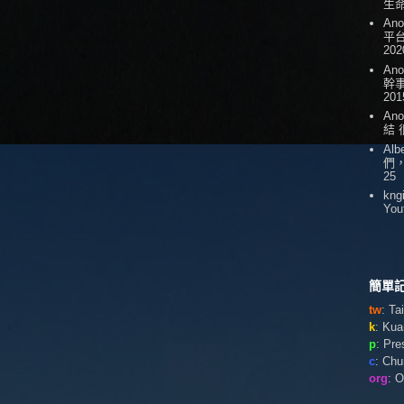
生
An
平台
202
An
幹
201
An
結
Alb
們
25
kng
You
簡單記
tw
: T
k
: Ku
p
: Pr
c
: Ch
org
: 