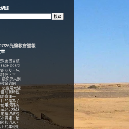
此網誌
頁
6/07/26光鹽教會週報
文章
鹽教會留言板
sage Board
愛的朋友、兄
姊妹們，平
， 歡迎您來到
鹽教會的網
！ 這裡是光鹽
會目前暫時性
網路資訊平
，目的是為了
常使用網路的
友或兄弟姊妹
，能獲取教會
基本資訊、最
動態和消息。
路上的年輕朋