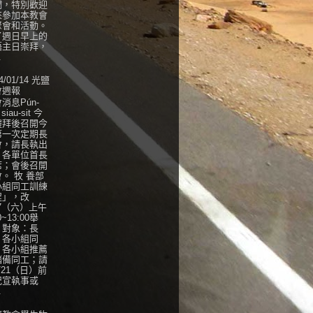
們，特別歡迎
來參加本教會
聚會和活動。
了週日早上的
語主日崇拜，
.
4/01/14 光鹽
會週報
消息Pún-
 siau-sit 今
禮拜後召開今
第一次定期長
會，請長執出
，各單位首長
席；會後召開
。 牧 養部
小組同工訓練
程」，改
27（六）上午
0~13:00舉
，對象：長
、各小組同
、各小組推薦
儲備同工；請
/21（日）前
紀宣執事或
.