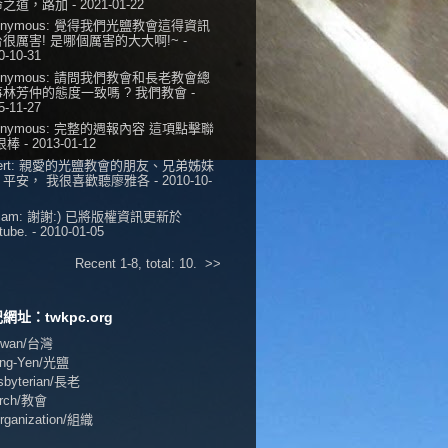
命之道，路加
- 2021-01-22
onymous:
覺得我們光鹽教會這得資訊
很厲害! 是哪個厲害的大大啊!~
-
0-10-31
onymous:
請問我們教會和長老教會總
事林芳仲的態度一致嗎 ? 我們教會
-
5-11-27
onymous:
完整的週報內容 這項點擊聯
 很棒
- 2013-01-12
ert:
親愛的光鹽教會的朋友、兄弟姊妹
，平安， 我很喜歡聽廖雅各
- 2010-10-
iam:
謝謝:) 已將版權資訊更新於
tube.
- 2010-01-05
Recent 1-8, total: 10.
>>
網址：twkpc.org
aiwan/台灣
ang-Yen/光鹽
esbyterian/長老
urch/教會
Organization/組織