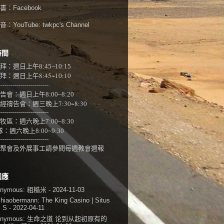
書：
Facebook
：YouTube:
twkpc's Channel
時間
拜：週日上午
8:45~10:15
：週日上午8:45~10:10
-------------------------
告會：週日上午8:00~
8:20
經禱告會：週三晚上7:30~8:30
-------------------------
牧區：週六晚上7:00~8:30
隊：
週六晚上8:00~9:30
-------------------------
聚會及外展事工請參閱
每週教會週報
回應
onymous:
粗糙米
- 2024-11-03
shiaobermann:
The King Casino | Situs
i S
- 2022-04-11
onymous:
生命之道 论到从起初原有的