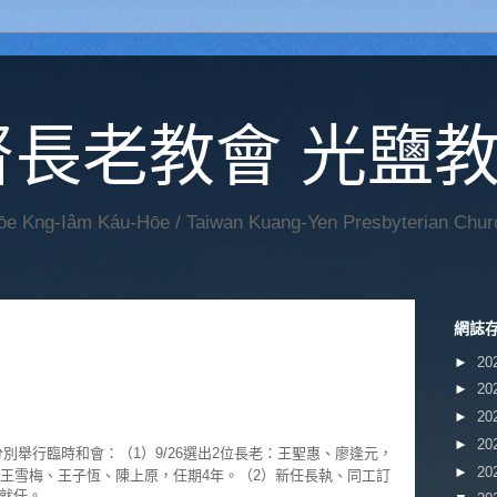
督長老教會 光鹽
Hōe Kng-Iâm Káu-Hōe / Taiwan Kuang-Yen Presbyterian Chur
網誌
►
20
►
20
►
20
►
20
中，分別舉行臨時和會：（1）9/26選出2位長老：王聖惠、廖逢元，
►
20
事：王雪梅、王子恆、陳上原，任期4年。（2）新任長執、同工訂
中就任。