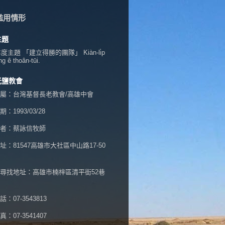
濫用情形
主題
年度主題 「建立得勝的團隊」 Kiàn-li̍p
ng ê thoân-tūi.
光鹽教會
屬：台灣基督長老教會/高雄中會
：1993/03/28
者：蔡詠信牧師
址：
81547高雄市大社區中山路17-50
尋找地址：高雄市楠梓區清平街52巷
：07-3543813
：07-3541407