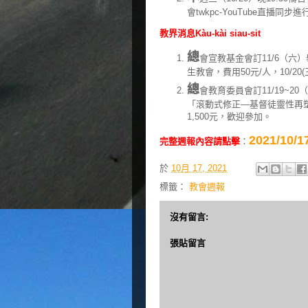
會twkpc-YouTube直播
教界消息Kàu-kài siau-sit
總
會宣教基金會訂11/6（六
生教會，費用50元/人，10/2
總
會教育委員會訂11/19~
「滾動式修正—基督徒靈性再塑
1,500元，歡迎參加。
2021/1
完整週報內容請點擊
：
於
10月 17, 2021
標籤：
教會週報
沒有留言:
張貼留言