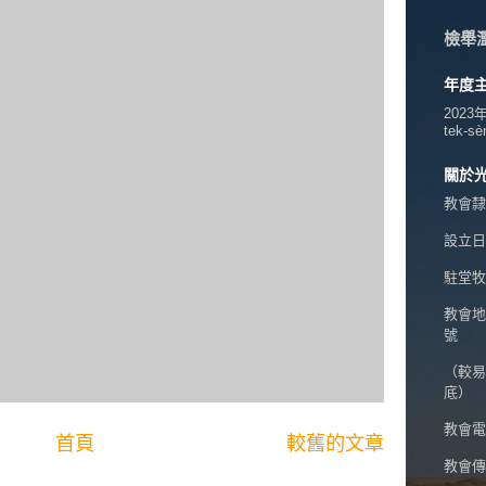
檢舉
年度
2023
tek-sè
關於
教會隸
設立日期
駐堂牧
教會地
號
（較易
底）
教會電話
首頁
較舊的文章
教會傳真