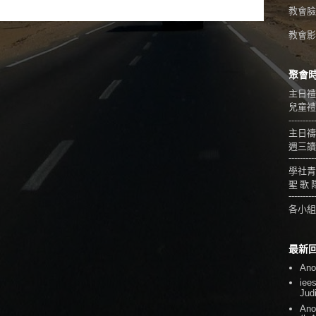
教會臉
教會影音
聚會
主日禮
兒童禮拜
---------
主日禱
週三讀
---------
學社青
聖 歌 
---------
各小組
最新
An
iee
Jud
An