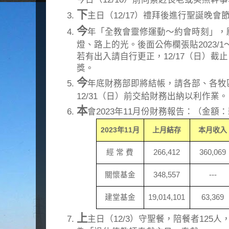
下
主日（12/17）禮拜後進行聖誕晚
今
年「全教會靈修運動～約會時刻」，
燈、路上的光。後面公佈欄張貼2023/1～
若有出入請自行更正，12/17（日）截止
獎。
今
年底財務部即將結帳，請各部、各牧
12/31（日）前交給財務出納以利作業。
本
會2023年11月份財務報告：（金額
2023
年
11
月
上月結存
本月收入
經 常 費
266,412
360,069
關懷基金
348,557
---
建堂基金
19,014,101
63,369
上
主日（12/3）守聖餐，陪餐者125人