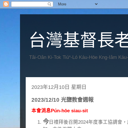
台灣基督長老
Tâi-Oân Ki-Tok Tiúⁿ-Ló Káu-Hōe Kng-Iâm Káu
2023年12月10日 星期日
2023/12/10 光鹽教會週報
本會消息Pún-hōe siau-sit
今
日禮拜後召開2024年度事工協調會