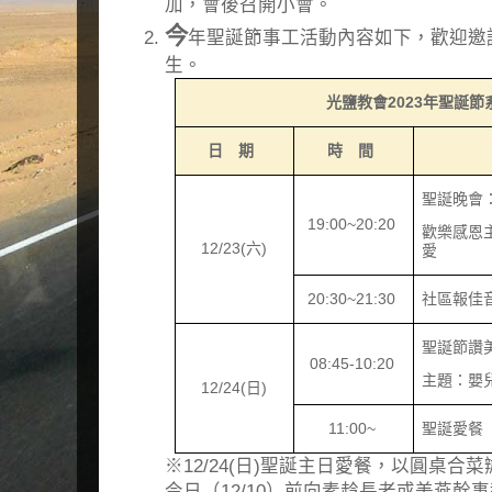
加，會後召開小會。
今
年聖誕節事工活動內容如下，歡迎邀
生。
光鹽教會
2023
年聖誕節
日 期
時 間
聖誕晚會
19:00~20:20
歡樂感恩
12/23(
六
)
愛
20:30~21:30
社區報佳
聖誕節讚
08:45-10:20
主題：嬰
12/24(
日
)
11:00~
聖誕愛餐
※12/24(日)聖誕主日愛餐，以圓桌合
今日（12/10）前向素赺長老或美燕幹