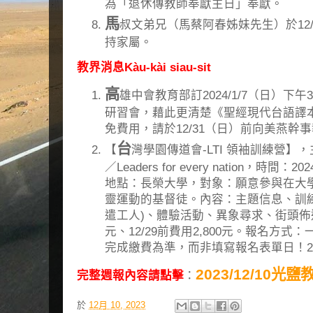
為「退休傳教師奉獻主日」奉獻。
馬
叔文弟兄（馬蔡阿春姊妹先生）於12
持家屬。
教界消息Kàu-kài siau-sit
高
雄中會教育部訂2024/1/7（日）下午3
研習會，藉此更清楚《聖經現代台語譯
免費用，請於12/31（日）前向美燕幹
台
【
灣學園傳道會-LTI 領袖訓練營】，主題
／Leaders for every nation，時間：
地點：長榮大學，對象：願意參與在大
靈運動的基督徒。內容：主題信息、訓
遣工人)、體驗活動、異象尋求、街頭佈道等
元、12/29前費用2,800元。報名方
完成繳費為準，而非填寫報名表單日！2023
2023/12/10光
完整週報內容請點擊
：
於
12月 10, 2023