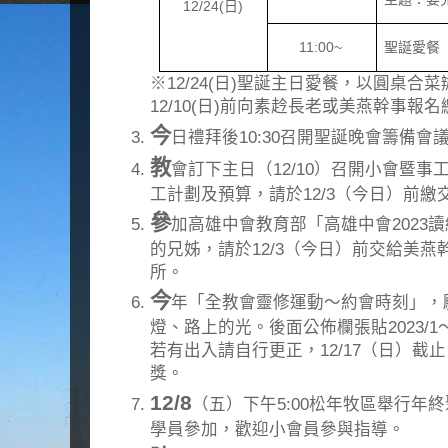
12/24(
日
)
11:00~
聖誕愛餐
※12/24(日)聖誕主日愛餐，以圓桌合
12/10(日)前向素赺長老或美燕幹事報
今
日禮拜後10:30召開聖誕晚會籌備
教
會訂下主日（12/10）召開小會暨事
工計劃及預算，請於12/3（今日）前
參
加高雄中會教育部「高雄中會2023
的兄姊，請於12/3（今日）前交給美
所。
今
年「全教會靈修運動～約會時刻」，
燈、路上的光。後面公佈欄張貼2023/1～
若有出入請自行更正，12/17（日）截止
獎。
12/8
（五）下午5:00松年牧區舉行年
學員參加，歡迎小會員參與指導。