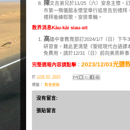
陳
文吉弟兄於11/25（六）安息主懷，訂於
市第一殯儀館永懷堂舉行追思告別禮拜
禮拜後練慰歌、安排車輛。
教界消息Kàu-kài siau-sit
高
雄中會教育部訂2024/1/7（日）下午3
研習會，藉此更清楚《聖經現代台語譯
免費用，請於12/31（日）前向美燕幹
2023/12/03光
完整週報內容請點擊
：
於
12月 03, 2023
標籤：
教會週報
沒有留言:
張貼留言