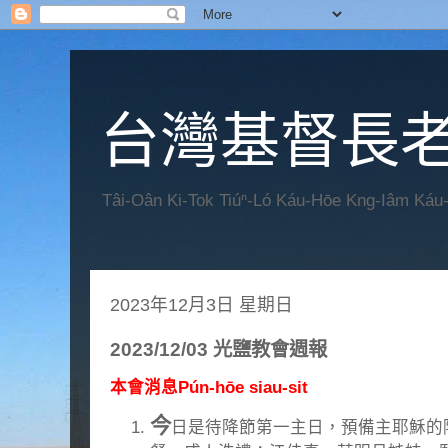
台灣基督長老
Tâi-Oân Ki-Tok Tiúⁿ-Ló Káu-Hōe Kng-Iâm Káu
2023年12月3日 星期日
2023/12/03 光鹽教會週報
本會消息Pún-hōe siau-sit
今
日是待降節第一主日，預備主耶穌的