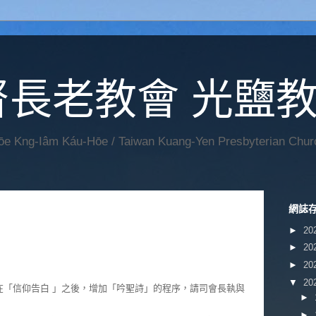
督長老教會 光鹽
Hōe Kng-Iâm Káu-Hōe / Taiwan Kuang-Yen Presbyterian Chur
網誌
►
20
►
20
►
20
▼
20
在「信仰告白 」之後，增加「吟聖詩」的程序，請司會長執與
►
►