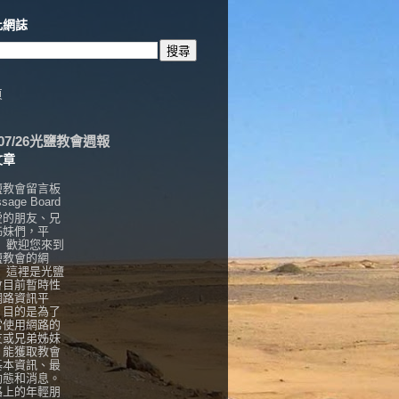
此網誌
頁
6/07/26光鹽教會週報
文章
鹽教會留言板
sage Board
愛的朋友、兄
姊妹們，平
， 歡迎您來到
鹽教會的網
！ 這裡是光鹽
會目前暫時性
網路資訊平
，目的是為了
常使用網路的
友或兄弟姊妹
，能獲取教會
基本資訊、最
動態和消息。
路上的年輕朋