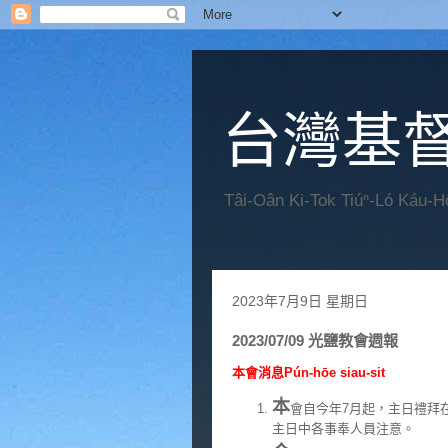
台灣基
Tâi-Oân Ki-Tok Tiúⁿ-Ló Káu-
2023年7月9日 星期日
2023/07/09 光鹽教會週報
本會消息Pún-hōe siau-sit
本
會自今年7月起，主日禮拜
主日中各事奉人員注意。