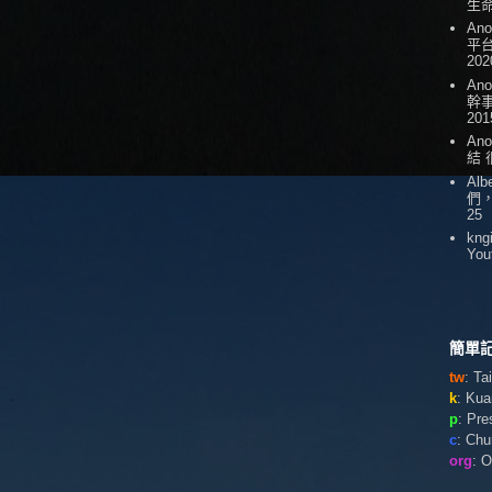
生
An
平台
202
An
幹
201
An
結
Alb
們
25
kng
You
簡單記
tw
: T
k
: Ku
p
: Pr
c
: Ch
org
: 