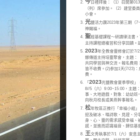
今
日禮拜後：（1）召開第01
（列）席參加。（2）建堂委
小會。
光
鹽活力讚2023年第三期（
神賜福。
聖
經基礎課程～研讀律法書，
主持課程總複習和分享回饋。
2023
年全教會靈修會訂於7/
娜傳道主持培靈聚會，主題：
共同學習與神交流。報名費用：(1
皆不收費。(2)参加1天(7/2
費。
2023
「
光鹽教會夏季學校」，日期
8//5（六）9:00~15:0
事、大地遊戲，對象：幼幼班～
向秋月校長或美燕幹事報名。
松
年牧區正推行「幸福小組」，
迎及破冰、唱詩歌、見證、分
身、心、靈的需求感受幸福、
感，並進而認識福音、歸信基
王
文秀執事於7/1（六）安息