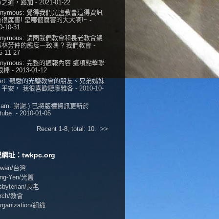
命之道，路加
- 2021-01-22
onymous:
覺得我們光鹽教會這得資訊
很厲害! 是哪個厲害的大大啊!~
-
0-10-31
onymous:
請問我們教會和長老教會總
事林芳仲的態度一致嗎 ? 我們教會
-
5-11-27
onymous:
完整的週報內容 這項點擊聯
 很棒
- 2013-01-12
ert:
親愛的光鹽教會的朋友、兄弟姊妹
，平安， 我很喜歡聽廖雅各
- 2010-10-
iam:
謝謝:) 已將版權資訊更新於
tube.
- 2010-01-05
Recent 1-8, total: 10.
>>
網址：twkpc.org
aiwan/台灣
ang-Yen/光鹽
esbyterian/長老
urch/教會
Organization/組織