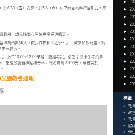
►
20
於6/30（五）安息，於7/8（六）在里港自宅舉行告別式，願
►
20
►
20
►
20
►
20
賣蔬果，請兄姊關心原住民產業與購買。
►
20
聖法蘭西斯禱文〈使我作祢和平之子〉」，欲參加抄寫者，請
►
20
給美燕幹事。
►
20
六）上午10:00~12:00舉辦「聖經考試」活動；國小生考約拿
►
20
：聖經公會新標點和合本，報名費每人100元，意者請於
加。
►
20
►
20
7/09光鹽教會週報
►
20
標籤
教
教
教
聖
學