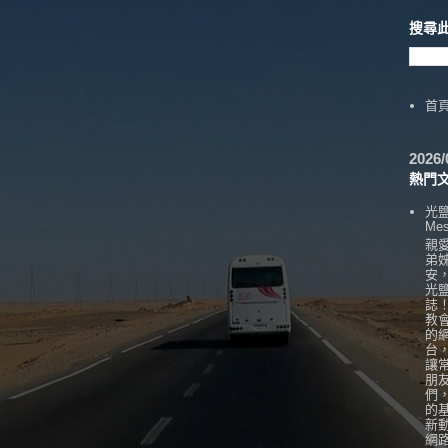
搜尋
首
202
熱門
光
Mes
親
弟
安
光
誌
教
的
台
讓
朋
們
的
新
網