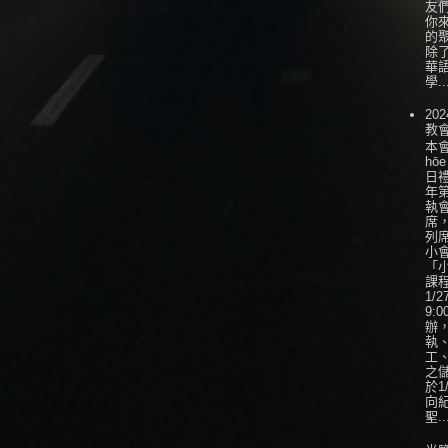
友
你
的
除
華
學..
202
教
本會
hōe
日
年
執
席
列
小會
「
課
1/
9:0
辦
執
工
之
於1
向
聖..