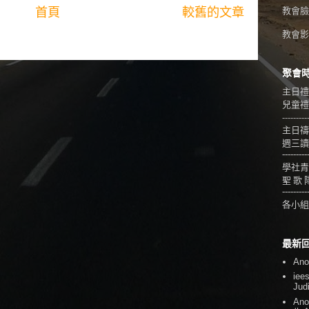
首頁
較舊的文章
教會臉
教會影音
聚會
主日禮
兒童禮拜
---------
主日禱
週三讀
---------
學社青
聖 歌 
---------
各小組
最新
An
iee
Jud
An