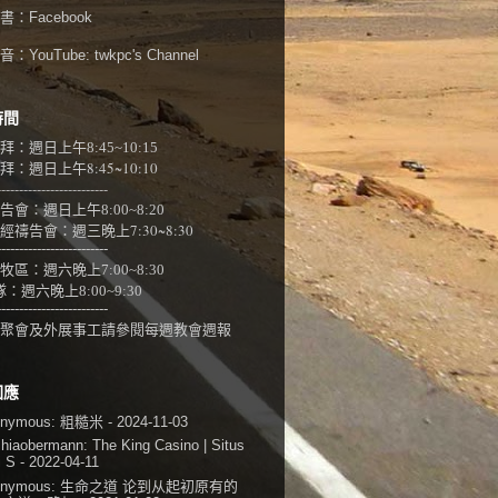
書：
Facebook
：YouTube:
twkpc's Channel
時間
拜：週日上午
8:45~10:15
：週日上午8:45~10:10
-------------------------
告會：週日上午8:00~
8:20
經禱告會：週三晚上7:30~8:30
-------------------------
牧區：週六晚上7:00~8:30
隊：
週六晚上8:00~9:30
-------------------------
聚會及外展事工請參閱
每週教會週報
回應
onymous:
粗糙米
- 2024-11-03
shiaobermann:
The King Casino | Situs
i S
- 2022-04-11
onymous:
生命之道 论到从起初原有的