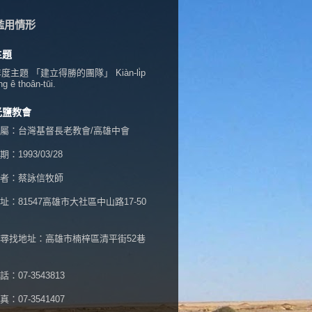
濫用情形
主題
年度主題 「建立得勝的團隊」 Kiàn-li̍p
ng ê thoân-tūi.
光鹽教會
屬：台灣基督長老教會/高雄中會
：1993/03/28
者：蔡詠信牧師
址：
81547高雄市大社區中山路17-50
尋找地址：高雄市楠梓區清平街52巷
：07-3543813
：07-3541407