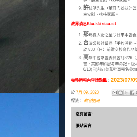
葬，願主安慰、扶持家屬。
許
枝明先生（董珊岑姊妹外公）
主安慰、扶持家屬。
教界消息Kàu-kài siau-sit
那
瑪夏大衛之星今日來本會義
台
灣公報社舉辦「手抄活動～
於7/30（日）前繳交抄寫作品
高
雄中會常置委員會訂8/26（
書，其餘年齡層考申命記。版本
8/13(日)前向美燕幹事報名參
2023/0
完整週報內容請點擊
：
於
7月 09, 2023
標籤：
教會週報
沒有留言:
張貼留言