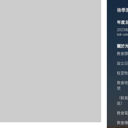
檢舉
年度
2023
tek-sè
關於
教會隸
設立日期
駐堂牧
教會地
號
（較易
底）
教會電話
教會傳真