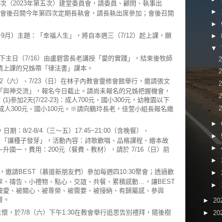
3次（2023年第五次）建堂委員會，請委員、顧問、執事出
►
員會後召開今年第四次定期長執會，請長執出席參加；會後召開
►
7~9月）主題：「幸福人生」，將自本週三（7/12）起上課，願
►
▼
下主日（7/16）由盧碧雲長老講授「愛的實踐」，結束後牧師
請上課的兄姊帶「律法書」課本。
22（六）、7/23（日）在林子內教會靈修會館舉行，邀請張文
「與神交流」，報名今日截止。請尚未報名的兄姊把握機會，
)参加2天(7/22-23)：成人700元、國小300元，幼稚園以下
3)：成人300元、國小100元。※請向鶴玲長老，佳萱小組長報名繳
►
：8/2-8/4（三～五）17:45~21:00（含晚餐）、
►
0，主題：「讓種子發芽」，活動內容：詩歌歡唱、品格課程、繪本故
►
升國一，費用：200元（餐費、教材），請於 7/16（日）前
►
邀請BEST（慕道新朋友們）參加每週四10:30聚會；透過歡
►
享、禱告、小禮物、點心、交誼、共餐、累積感動…，讓BEST
►
被愛、被關心、被尊榮、被需要、被接納、有歸屬感、參與
督。
►
20
主懷，於7/8（六）下午1:30在教會舉行追思告別禮拜，隨後樹
►
20