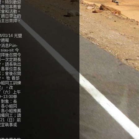
們，特別歡迎
來參加本教會
聚會和活動。
了週日早上的
語主日崇拜，
.
4/01/14 光鹽
會週報
消息Pún-
 siau-sit 今
禮拜後召開今
第一次定期長
會，請長執出
，各單位首長
席；會後召開
。 牧 養部
小組同工訓練
程」，改
27（六）上午
0~13:00舉
，對象：長
、各小組同
、各小組推薦
儲備同工；請
/21（日）前
紀宣執事或
.