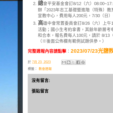
總
會平安基金會訂8/12（六）08:00~17:3
辦「2023年志工基礎暨進階（特殊）
宣教中心，費用每人200元，7/30（
高
雄中會常置委員會訂8/26（六）上午10
活動；國小生考約拿書，其餘年齡層考
和合本，報名費每人100元，請於 8/
（※後面公佈欄有範例試題供參。）
2023/07/23光
完整週報內容請點擊
：
於
7月 23, 2023
標籤：
教會週報
沒有留言:
張貼留言