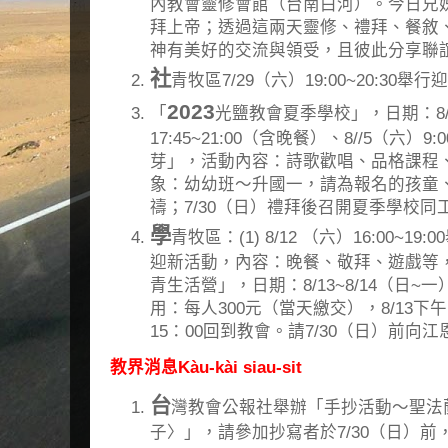
內教會靈修會館（台南白河）。今日兄
拜上帝；透過這兩天靈修、禮拜、餐敘
神有美好的交流與領受，且彼此分享聯
社
青牧區7/29（六）19:00~20:3
2023
「
光鹽教會夏季學校」，日期：8/2
17:45~21:00（含晚餐）、8//5（六）9
芽」，活動內容：詩歌歡唱、品格課程
象：幼幼班～升國一，請為報名的孩童
禱；7/30（日）禮拜後召開夏季學校
學
青牧區：(1) 8/12 （六）16:00~19:00
迎新活動，內容：晚餐、敬拜、遊戲等，
青生活營」，日期：8/13~8/14（日
用：每人300元（當天繳交），8/13下午
15：00回到教會。請7/30（日）前
教界消息Kàu-kài siau-sit
台
灣教會公報社舉辦「手抄活動～聖法
子〉」，請參加抄寫者於7/30（日）